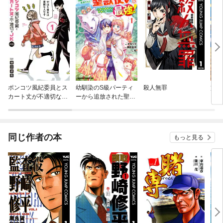
ポンコツ風紀委員とス
幼馴染のS級パーティ
殺人無罪
貸し
カート丈が不適切なＪ
ーから追放された聖獣
い】
Ｋの話
使い。万能支援魔法と
みと
仲間を増やして最強
れた
へ！
ート
立て
同じ作者の本
もっと見る
最強