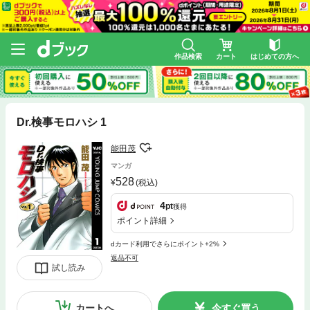
作品検索
カート
はじめての方へ
Dr.検事モロハシ 1
能田茂
マンガ
528
(税込)
4
pt
獲得
ポイント詳細
dカード利用でさらにポイント+2%
返品不可
試し読み
カートへ
今すぐ買う