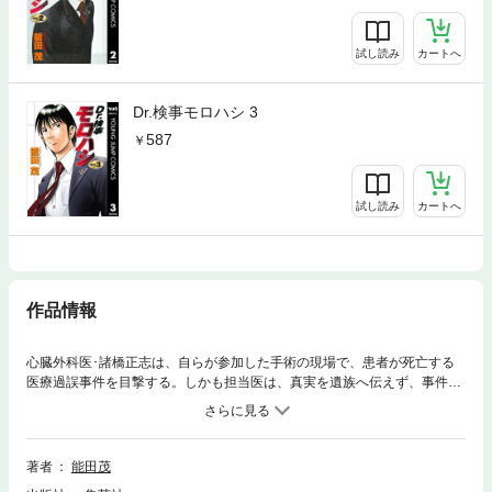
試し読み
カートへ
Dr.検事モロハシ 3
587
試し読み
カートへ
作品情報
心臓外科医･諸橋正志は、自らが参加した手術の現場で、患者が死亡する
医療過誤事件を目撃する。しかも担当医は、真実を遺族へ伝えず、事件の
隠蔽をはかった。医師としての自分に限界を感じた諸橋は、白衣を脱ぎ捨
て、秋霜烈日のバッチを身につけた! 医師と検事、2つのライセンスを持つ
男の医療の正義を守る戦いが始まる!!
著者
能田茂