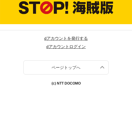
dアカウントを発行する
dアカウントログイン
ページトップへ
(c) NTT DOCOMO