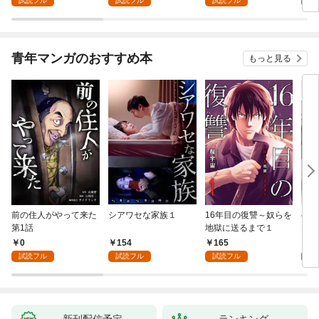
試読フル
試読フル
試読フル
試
青年マンガのおすすめ本
もっと見る
前の住人がやって来た
シアワセな家族１
16年目の復讐～奴らを
ベイ
第1話
地獄に送るまで１
エブ
版】
0
154
165
2
試読フル
試読フル
試読フル
試
新刊配信予定
ランキング