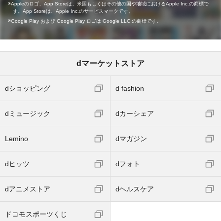
Appleのロゴ、App Storeは、米国もしくはその他の国や地域におけるApple Inc.の商標で
す。App Storeは、Apple Inc.のサービスマークです。
Google Play および Google Play ロゴは Google LLC の商標です。
dマーケットストア
dショッピング
d fashion
dミュージック
dカーシェア
Lemino
dマガジン
dヒッツ
dフォト
dアニメストア
dヘルスケア
ドコモスポーツくじ