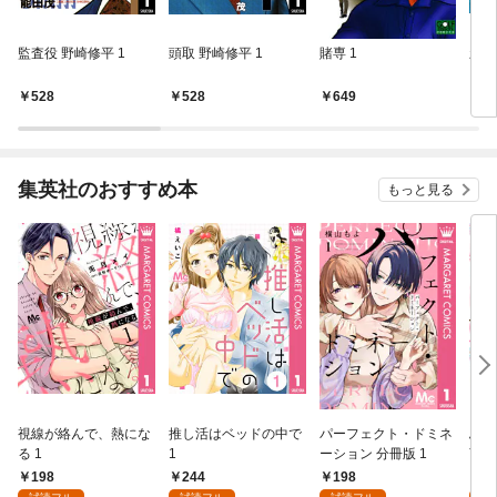
監査役 野崎修平 1
頭取 野崎修平 1
賭専 1
新・
528
528
649
6
集英社のおすすめ本
もっと見る
視線が絡んで、熱にな
推し活はベッドの中で
パーフェクト・ドミネ
ふし
る 1
1
ーション 分冊版 1
言っ
198
244
198
2