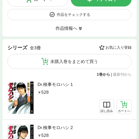
作品をチェックする
作品情報へ
シリーズ
全3冊
お気に入り登録
未購入巻をまとめて買う
1巻から
|
最新刊から
Dr.検事モロハシ 1
528
試し読み
カートへ
Dr.検事モロハシ 2
528