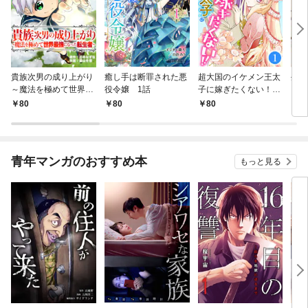
貴族次男の成り上がり
癒し手は断罪された悪
超大国のイケメン王太
生産
～魔法を極めて世界最
役令嬢 1話
子に嫁ぎたくない！！
して
強になった転生者～
1話
も作
80
80
80
8
1話
パー
いま
青年マンガのおすすめ本
もっと見る