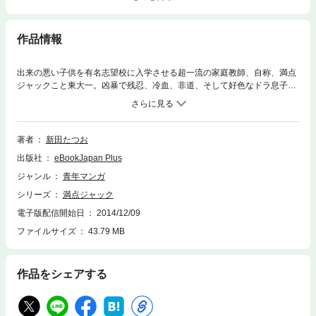
作品情報
出来の悪い子供を有名志望校に入学させる超一流の家庭教師、自称、満点
ジャックこと東大一。凶暴で残忍、冷血、非道、そして好色なドラ息子の
家庭教師を頼まれた東大は、そのドラ息子を叩きのめす。だが、その息子
は暴走族のリーダーで、東大に殴られた仕返しに仲間を集合させ、襲いか
かる…！
著者
新田たつお
出版社
eBookJapan Plus
ジャンル
青年マンガ
シリーズ
満点ジャック
電子版配信開始日
2014/12/09
ファイルサイズ
43.79 MB
作品をシェアする