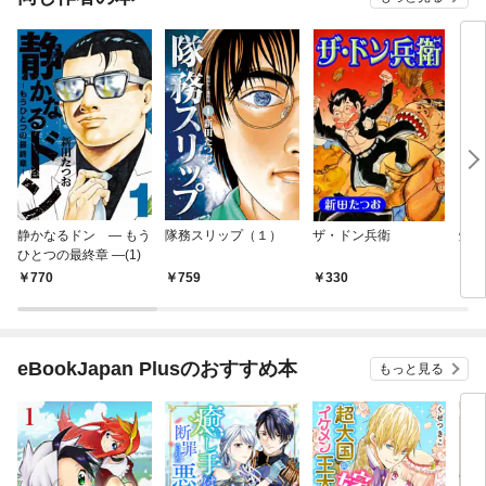
静かなるドン ― もう
隊務スリップ（１）
ザ・ドン兵衛
爆風
ひとつの最終章 ―(1)
770
759
330
3
eBookJapan Plusのおすすめ本
もっと見る