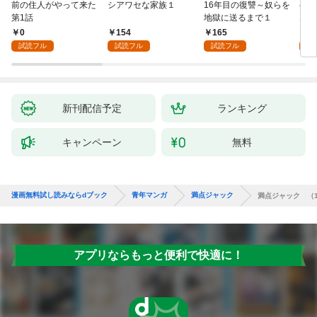
前の住人がやって来た
シアワセな家族１
16年目の復讐～奴らを
ベイ
第1話
地獄に送るまで１
エブ
版】
0
154
165
2
試読フル
試読フル
試読フル
試
新刊配信予定
ランキング
キャンペーン
無料
漫画無料試し読みならdブック
青年マンガ
満点ジャック
満点ジャック （
アプリならもっと便利で快適に！