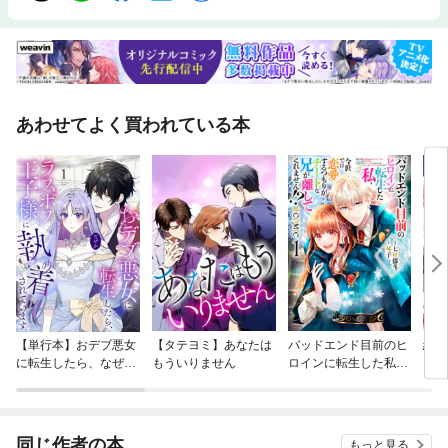
あわせてよく買われている本
【単行本】おデブ悪女
【タテヨミ】あなたは
バッドエンド目前のヒ
結界
に転生したら、なぜか
もういりません
ロインに転生した私、
ラスボス王子様に執着
今世では恋愛するつも
されています
りがチートな兄が離し
てくれません！？@C
OMIC
同じ作者の本
もっと見る