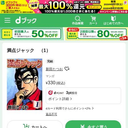
作品検索
カート
はじめての方へ
満点ジャック （1）
完結
新田たつお
マンガ
330
(税込)
3
pt
獲得
ポイント詳細
dカード利用でさらにポイント+2%
返品不可
カートへ
今すぐ買う