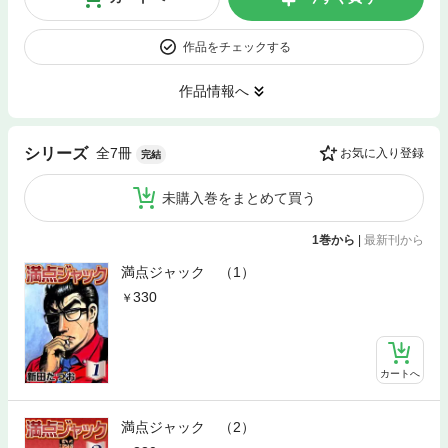
作品をチェックする
作品情報へ
全7冊
シリーズ
お気に入り登録
完結
未購入巻をまとめて買う
1巻から
|
最新刊から
満点ジャック （1）
330
カートへ
満点ジャック （2）