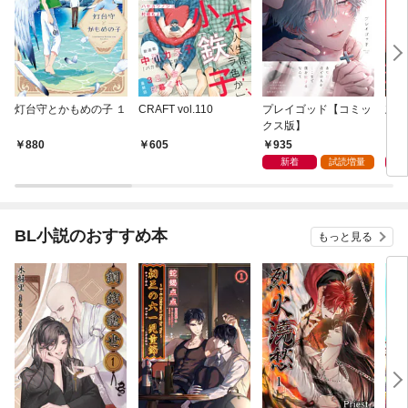
灯台守とかもめの子 １
CRAFT vol.110
プレイゴッド【コミッ
灰色
クス版】
935
9
880
605
新着
試読増量
BL小説のおすすめ本
もっと見る