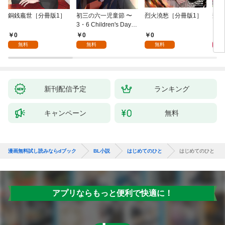
銅銭龕世［分冊版1］
初三の六一児童節 〜
烈火澆愁［分冊版1］
刑事
3・6 Children's Day fo
r You〜［分冊版1］
0
0
0
6
無料
無料
無料
新刊配信予定
ランキング
キャンペーン
無料
漫画無料試し読みならdブック
BL小説
はじめてのひと
はじめてのひと
アプリならもっと便利で快適に！