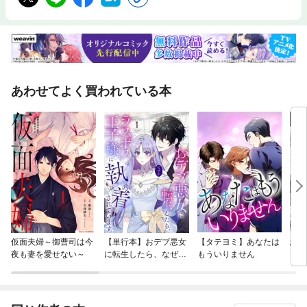
あわせてよく買われている本
仮面夫婦～御曹司は今
【単行本】おデブ悪女
【タテヨミ】あなたは
結界
夜も妻を愛せない～
に転生したら、なぜか
もういりません
ラスボス王子様に執着
されています