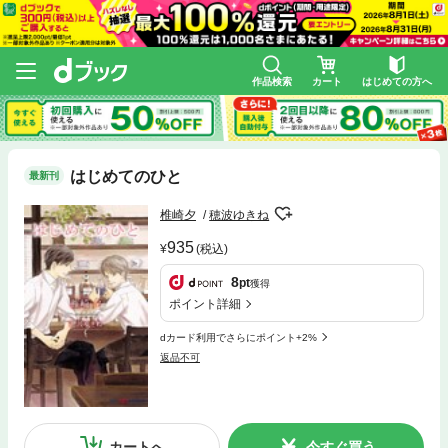
作品検索
カート
はじめての方へ
はじめてのひと
最新刊
椎崎夕
穂波ゆきね
935
(税込)
8
pt
獲得
ポイント詳細
dカード利用でさらにポイント+2%
返品不可
カートへ
今すぐ買う