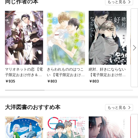
同じ作者の本
もっと見る
マリオネットの恋 【電
きらわれもののはつこ
絶対、好きにならない
【電
子限定おまけ付き＆イ
い 【電子限定おまけ付
【電子限定おまけ付き
き】
ラスト収録】
き＆イラスト収録】
＆イラスト収録】
ーロ
935
803
803
7
き】
大洋図書のおすすめ本
もっと見る