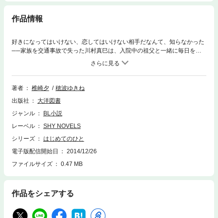
作品情報
好きになってはいけない、恋してはいけない相手だなんて、知らなかった
──家族を交通事故で失った川村真巳は、入院中の祖父と一緒に毎日をつ
ましやかに暮らしていた。コーヒー好きの祖父のため、持ち帰りができる
店を探していた真巳は、隠れ家のような喫茶店『翠雨』を知る。誰にも頼
ることを知らず、甘えようとしない真巳を、店の主人である江島は優しく
見守っていた。そんな江島にどうしようもなく惹かれていく真巳だが、江
著者
椎崎夕
穂波ゆきね
島の存在を知った祖父から、彼とはもう会わないでほしいと言われてしま
出版社
大洋図書
う、彼は赦せない相手だから、と。混乱し、納得できずにいた真巳だが、
そんなとき、男にキスしている江島を見てしまい!?
ジャンル
BL小説
レーベル
SHY NOVELS
シリーズ
はじめてのひと
電子版配信開始日
2014/12/26
ファイルサイズ
0.47 MB
作品をシェアする