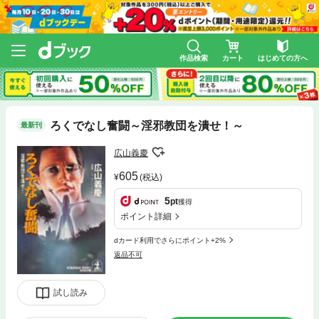
作品検索
カート
はじめての方へ
ろくでなし奮闘～淫邪教団を潰せ！～
最新刊
広山義慶
605
(税込)
5
pt
獲得
ポイント詳細
dカード利用でさらにポイント+2%
返品不可
試し読み