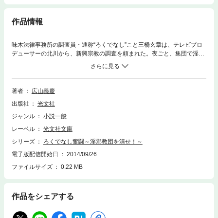
作品情報
味木法律事務所の調査員・通称“ろくでなし”こと三橋玄章は、テレビプロ
デューサーの北川から、新興宗教の調査を頼まれた。夜ごと、集団で淫靡
な踊りを舞いながら、ＵＦＯを呼ぶというのだ。三橋は、偶然知り合った
城之内千春がその霊能舞踊の会の会員だと知り、探りを入れる。が、彼女
は忽然と消えてしまう。千春の行方は？ 教団の真の目的とは！？ 痛快
悪党小説（ピカレスク・ロマン）！
著者
広山義慶
出版社
光文社
ジャンル
小説一般
レーベル
光文社文庫
シリーズ
ろくでなし奮闘～淫邪教団を潰せ！～
電子版配信開始日
2014/09/26
ファイルサイズ
0.22 MB
作品をシェアする