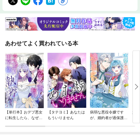
あわせてよく買われている本
【単行本】おデブ悪女
【タテヨミ】あなたは
病弱な悪役令嬢です
妹は
に転生したら、なぜか
もういりません
が、婚約者が過保護す
ラスボス王子様に執着
ぎて逃げ出したい(私
されています
たち犬猿の仲でしたよ
ね！？)