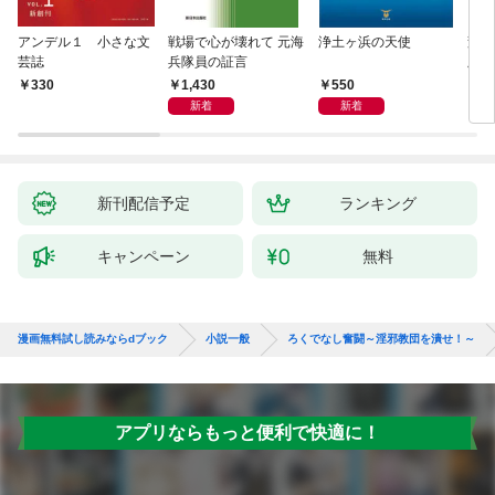
アンデル１ 小さな文
戦場で心が壊れて 元海
浄土ヶ浜の天使
変化
芸誌
兵隊員の証言
版～
聞（
1,430
550
330
8
新着
新着
新刊配信予定
ランキング
キャンペーン
無料
漫画無料試し読みならdブック
小説一般
ろくでなし奮闘～淫邪教団を潰せ！～
アプリならもっと便利で快適に！