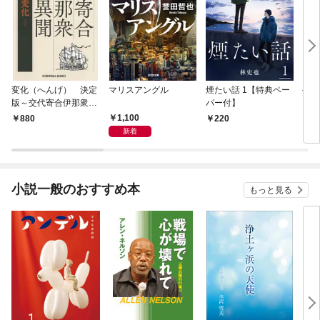
変化（へんげ） 決定
マリスアングル
煙たい話 1【特典ペー
手下
版～交代寄合伊那衆異
パー付】
聞（1）～
1,100
880
220
8
新着
小説一般のおすすめ本
もっと見る