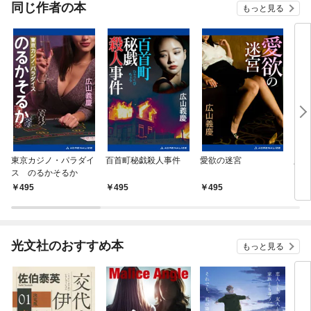
同じ作者の本
もっと見る
東京カジノ・パラダイ
百首町秘戯殺人事件
愛欲の迷宮
人妻
ス のるかそるか
495
495
495
4
光文社のおすすめ本
もっと見る