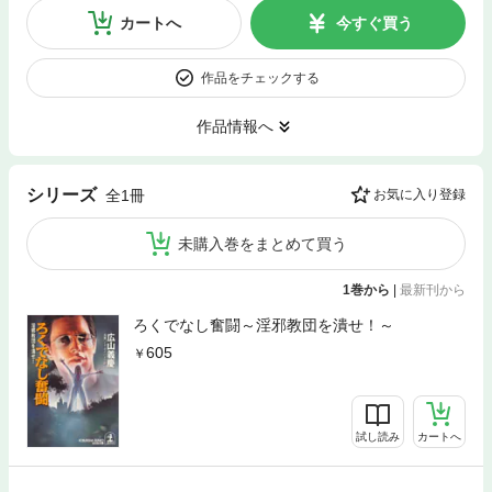
カートへ
今すぐ買う
作品をチェックする
作品情報へ
シリーズ
全1冊
お気に入り登録
未購入巻をまとめて買う
1巻から
|
最新刊から
ろくでなし奮闘～淫邪教団を潰せ！～
605
試し読み
カートへ