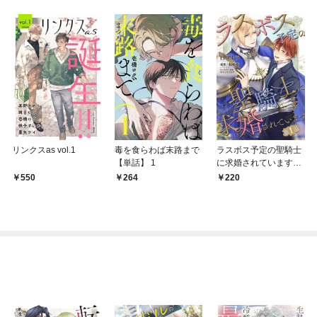
リンクスas vol.1
毒を食らわば末路まで
ラスボス予定の聖騎士
【単話】 1
に求婚されています
【単話】 1話
550
264
220