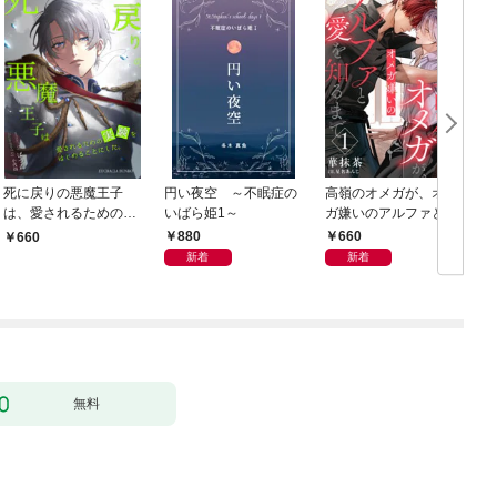
死に戻りの悪魔王子
円い夜空 ～不眠症の
高嶺のオメガが、オメ
は、愛されるための実
いばら姫1～
ガ嫌いのアルファと愛
験をはじめることにし
を知るまで1
880
660
660
た。（１）
新着
新着
無料