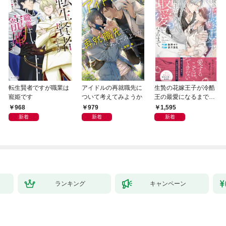
転生賢者ですが職業は
アイドルの再就職先に
生贄の花嫁王子が冷酷
寵姫です
ついて考えてみようか
王の最愛になるまで
【イラスト付き】【単
968
979
1,595
行本書き下ろしSS付
新着
新着
新着
き】
ランキング
キャンペーン