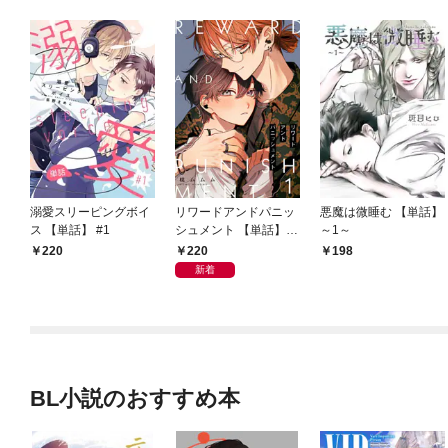
溺愛スリーピングボイ
リワードアンドパニッ
悪魔は微睡む 【単話】
ス 【単話】 #1
シュメント 【単話】
～1～
第1話
220
220
198
新着
BL小説のおすすめ本