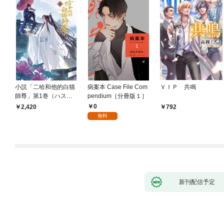
小説「二哈和他的白猫
病案本 Case File Com
ＶＩＰ 共鳴
師尊」第1巻（ハスキ
pendium［分冊版１］
ーとかれのしろねこし
0
2,420
792
ずん）
無料
新刊配信予定