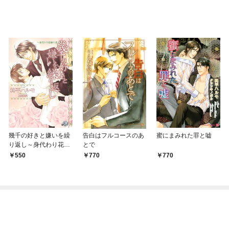
幾千の好きと嫌いを繰
告白はフルコースのあ
蜜にまみれた罪と嘘
り返し～身代わり花嫁
とで
の恋～
550
770
770