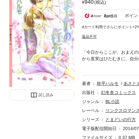
940
(税込)
ポイン
8
pt
獲得
dカード利用でさらにポイント+2
返品不可
「今日からここが、おまえの
から直実はひたむきに、自分
人。しかし直実が高校生にな
が、ある晩突然、知之に力ず
じて――。
著者
柊平ハルモ
あさと
出版社
幻冬舎コミックス
試し読み
ジャンル
BL小説
レーベル
リンクスロマン
シリーズ
とまどいの行方
電子版配信開始日
2014/07
ファイルサイズ
0.37 MB