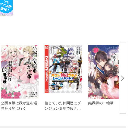
公爵令嬢は我が道を場
信じていた仲間達にダ
結界師の一輪華
当たり的に行く
ンジョン奥地で殺され
かけたがギフト『無限
ガチャ』でレベル９９
９９の仲間達を手に入
れて元パーティーメン