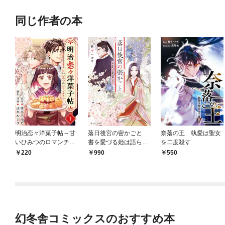
同じ作者の本
明治恋々洋菓子帖～甘
落日後宮の密かごと
奈落の王 執愛は聖女
いひみつのロマンチカ
書を愛づる姫は語らな
を二度殺す
～ 1巻
い
220
990
550
幻冬舎コミックスのおすすめ本