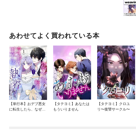
あわせてよく買われている本
【単行本】おデブ悪女
【タテヨミ】あなたは
【タテヨミ】クロユ
に転生したら、なぜか
もういりません
リ〜復讐サークル〜
ラスボス王子様に執着
されています