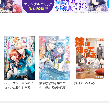
バッドエンド目前のヒ
病弱な悪役令嬢です
妹は知っている
ロインに転生した私、
が、婚約者が過保護す
今世では恋愛するつも
ぎて逃げ出したい(私た
りがチートな兄が離し
ち犬猿の仲でしたよ
てくれません！？@C
ね！？)
OMIC