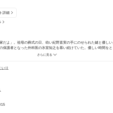
ト詳細
%
家だよ」。祖母の葬式の日、幼い紀野直実の手にのせられた鍵と優しい
の保護者となった外科医の氷室知之を慕い続けていた。優しい時間をと
った頃から、知之の態度がどこかよそよそしくなる。とまどいを隠せな
くで抱かれてしまう。怖くて仕方ないはずなのに、直実は痛みとともに
えいり
ス
/15