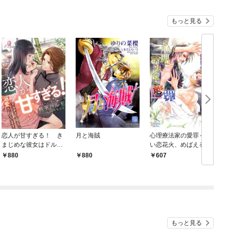
バーと世界に復讐＆
『ざまぁ！』します！
もっと見る
恋人が甘すぎる！ き
月と海賊
心理療法家の愛罪～遠
まじめな彼女はドルチ
い恋花火、めばえる渇
ェの帝王に溺愛されて
恋～
880
880
607
います
もっと見る