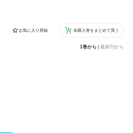
お気に入り登録
未購入巻をまとめて買う
1巻から
|
最新刊から