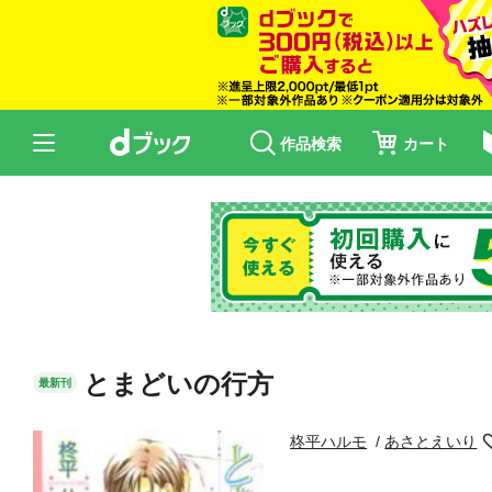
作品検索
カート
とまどいの行方
最新刊
柊平ハルモ
あさとえいり