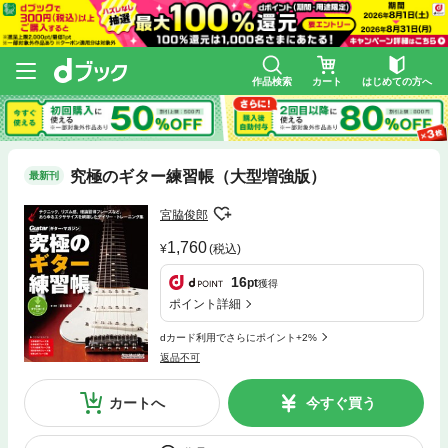
作品検索
カート
はじめての方へ
究極のギター練習帳（大型増強版）
最新刊
宮脇俊郎
1,760
(税込)
16
pt
獲得
ポイント詳細
dカード利用でさらにポイント+2%
返品不可
カートへ
今すぐ買う