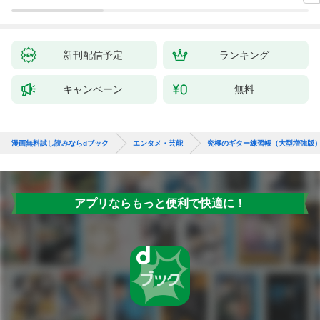
【電
新刊配信予定
ランキング
キャンペーン
無料
漫画無料試し読みならdブック
エンタメ・芸能
究極のギター練習帳（大型増強版
アプリならもっと便利で快適に！