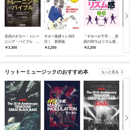
至高のギター・トレー
ギター基礎トレ365
「ギターが下手」、原
究極
ニング・バイブル 一
日！ 新装版
因の90％はリズム感
（大
生何度でも使える毎日
【新装版】 リズムの
篇
3,300
2,200
2,200
1,
の練習メニュー
向上が実力と評価をプ
ロ・レベルに変える！
リットーミュージックのおすすめ本
もっと見る