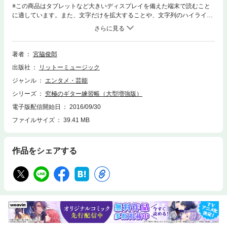
※この商品はタブレットなど大きいディスプレイを備えた端末で読むこと
に適しています。また、文字だけを拡大することや、文字列のハイライ
ト、検索、辞書の参照、引用などの機能が使用できません。必須エクササ
イズを完全網羅した“究極”のデイリー・トレーニング集ギタリストが身に
つけるべき項目は多岐にわたります。単にテクニックだけでなく、リズム
感、音楽理論など、多くのことを学ばなければなりません。よって、合理
著者
宮脇俊郎
的な練習メニューで日々練習することが必要となります。そこで活用して
出版社
リットーミュージック
いただきたいのが本書です。本書は、まずノウハウ習得に最適な練習譜例
を提示し、それを身につけるためのポイントを簡潔かつ合理的に解説して
ジャンル
エンタメ・芸能
いきます。まさに「究極のデイリー・トレーニング集」と呼ぶにふさわし
シリーズ
究極のギター練習帳（大型増強版）
い内容の仕上がりです。著者は、ギター教則本の第一人者・宮脇俊郎。上
昇志向の強いギタリストに最適の内容になっています。※本書は、大ベス
電子版配信開始日
2016/09/30
トセラー『究極のギター練習帳』を、大判化＆加筆した作品です。＊この
ファイルサイズ
39.41 MB
電子書籍に対応した全音源は、リットーミュージックのウェブサイト（htt
p://www.rittor-music.co.jp/e/furoku/）から無料ダウンロードできます。
作品をシェアする