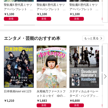
聖飢魔II 歴代黒ミサツ
聖飢魔II 歴代黒ミサツ
聖飢魔II 歴代黒ミサツ
聖飢
アーパンフレット Th
アーパンフレット VI
アーパンフレット Th
アー
e 35++th Anniversary
DEO & MUTANT “LIV
e 35++th Anniversary
DEO
1,100
1,100
1,100
1,
TENACIOUS GREAT
E” BLACK MASS TOU
TENACIOUS GREAT
LIV
新着
新着
新着
BLACK MASS TOUR
R「悪チン集団接種」
BLACK MASS FINAL
別給
(D.C.24／2022)
(D.C.23／2021)
(D.C.25／2023)
／20
エンタメ・芸能のおすすめ本
もっと見る
日本映画navi vol.123
永尾柚乃ファーストフ
ステディカムオペレー
テレ
ォトエッセイ ゆのも
ターズ・ハンドブック
集 
のがたり
日本語版 電子版 第２
ーズ
1,683
6,600
1
1,210
版
ウル
新着
新着