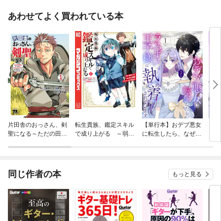
あわせてよく買われている本
片田舎のおっさん、剣
転生貴族、鑑定スキル
【単行本】おデブ悪女
【タ
聖になる～ただの田舎
で成り上がる ～弱小
に転生したら、なぜか
もう
の剣術師範だったの
領地を受け継いだの
ラスボス王子様に執着
に、大成した弟子たち
で、優秀な人材を増や
されています
が俺を放ってくれない
していたら、最強領地
件～
になってた～
同じ作者の本
もっと見る