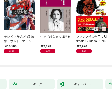
テレビマガジン特別編
中途半端な旅人は語る
ファンク超大全 The Ul
集 ウルトラマンシリ
timate Guide to FUNK
ーズ６０周年記念 全
16,500
2,178
2,970
ウルトラマン記録大鑑
新着
新着
新着
【電子特典つき】
ランキング
キャンペーン