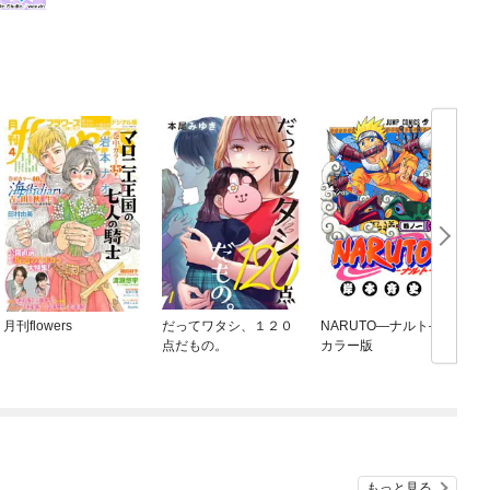
月刊flowers
だってワタシ、１２０
NARUTO—ナルト—
点だもの。
カラー版
もっと見る