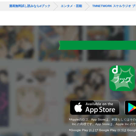
漫画無料試し読みならdブック
エンタメ・芸能
TMNETWORK スケルラジオ ブッ
Appleのロゴ、App Storeは、米国もしくはそ
Inc.の商標です。App Storeは、Apple In
Google Play および Google Play ロゴは Go