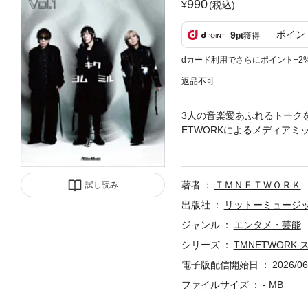
990
(税込)
ポイン
9
pt
獲得
dカード利用でさらにポイント+2
返品不可
3人の音楽愛あふれるトークを
ETWORKによるメディアミッ
ラジオ」での3人のトークを電
2026年4月1日にスタート
来、先鋭的なサウンドで日本
著者
ＴＭＮＥＴＷＯＲＫ
試し読み
ム」「大きくインスパイアを
います。本電子書籍では、この
出版社
リットーミュージ
バウト」のライブ・バージョ
ジャンル
エンタメ・芸能
がフェアーグラウンド・アト
シリーズ
TMNETWORK 
も交えながら、熱く深く、各
ています。さらにラジオでの
電子版配信開始日
2026/06
ら、番組内容に関連するアー
ファイルサイズ
- MB
スティーヴ・ハウが1998
は、「TMNETWORK ス