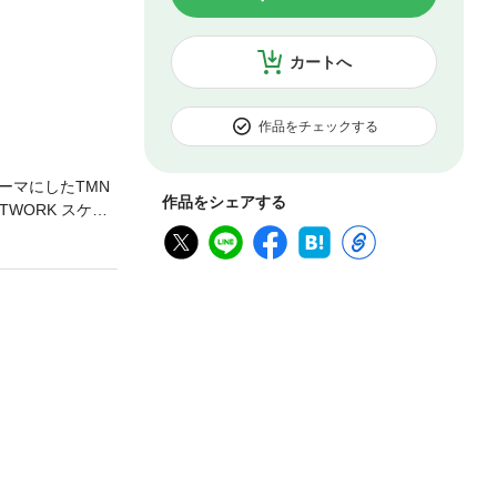
カートへ
作品をチェックする
ーマにしたTMN
作品をシェアする
TWORK スケル
ック』となります。
年のデビュー以
い1枚のアルバ
いを込めて語って
エス「ラウンドア
そして宇都宮隆
時のエピソード
巻の刊行を予定し
クの雑誌記事か
るギタリスト、
なお“ミル”版
OWオンデマンドで