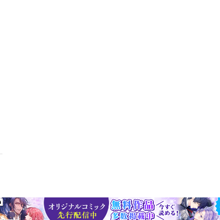
ORK スケルラジオ WOWOW ver.」です。ラジオでの3回分の内容を
ラジオ収録後のアフタートークも堪能できるコンテンツとなっています