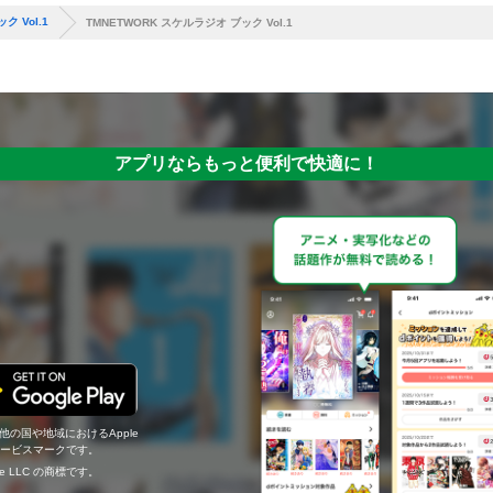
ク Vol.1
TMNETWORK スケルラジオ ブック Vol.1
アプリならもっと便利で快適に！
の他の国や地域におけるApple
c.のサービスマークです。
ogle LLC の商標です。