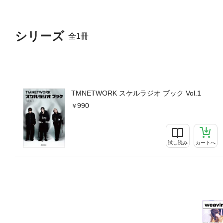
の配信による番組「TMNETW
上で、独自コンテンツとして
全9回を予定。
シリーズ
全1冊
TMNETWORK スケルラジオ ブック Vol.1
990
試し読み
カートへ