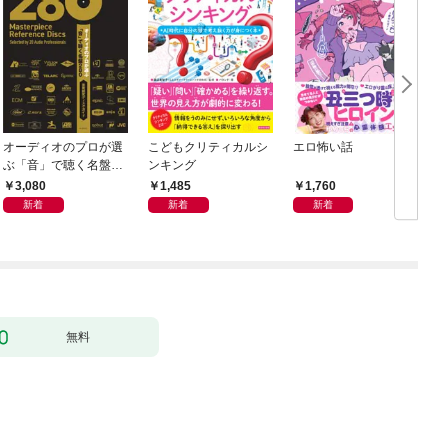
オーディオのプロが選
こどもクリティカルシ
エロ怖い話
ぶ「音」で聴く名盤28
ンキング
0——音質探究ディス
3,080
1,485
1,760
クガイド
新着
新着
新着
無料