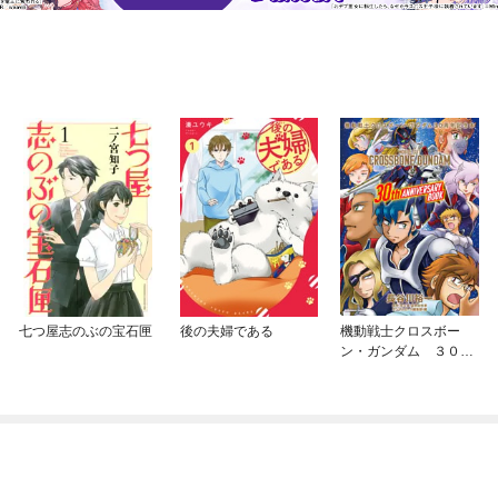
七つ屋志のぶの宝石匣
後の夫婦である
機動戦士クロスボー
ン・ガンダム ３０周
年記念本