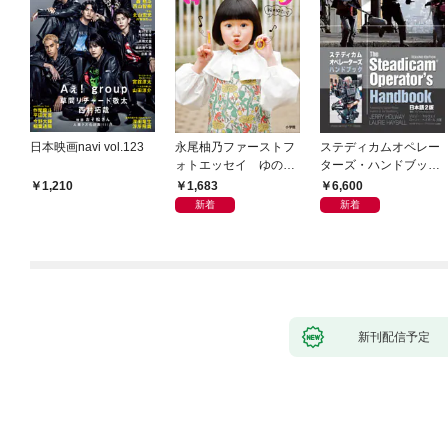
日本映画navi vol.123
永尾柚乃ファーストフ
ステディカムオペレー
ォトエッセイ ゆのも
ターズ・ハンドブック
のがたり
日本語版 電子版 第２
1,683
6,600
1,210
版
新着
新着
新刊配信予定