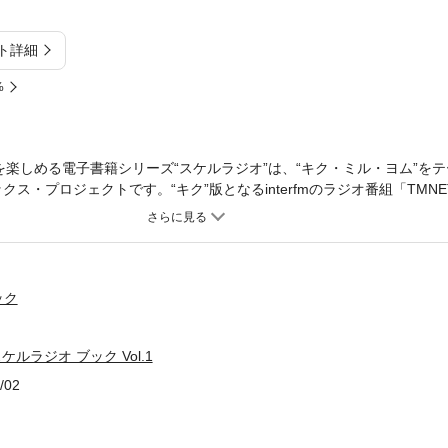
ト詳細
%
楽しめる電子書籍シリーズ“スケルラジオ”は、“キク・ミル・ヨム”をテ
クス・プロジェクトです。“キク”版となるinterfmのラジオ番組「TMNE
子書籍化したものが、“ヨム”版の『TMNETWORK スケルラジオ ブ
し、毎週水曜日の22時30分から放送されている同ラジオ番組では、1984
の音楽シーンを牽引し続けてきた彼らのルーツとなった「かけがえのな
受けた1曲」「胸を打たれた楽曲」などを、メンバーひとりひとりが想
番組の放送3回分を1巻に収録しており、『Vol.1』では小室哲哉がイ
ック
ン、木根尚登がエリック・カルメンの「オール・バイ・マイセルフ」、
ラクションの「パーフェクト」を取り上げ、それぞれが初めて聴いた当
スケルラジオ ブック Vol.1
曲を“透かして”いきます。なお、この電子書籍のシリーズは現在、全9
放送内容のみならず、本電子書籍には刊行元であるリットーミュージッ
/02
ティストの記事もピックアップして掲載。今回はイエスのメンバーであ
年に来日した際の『ギター・マガジン』でのインタビューを転載しました。
ケルラジオ」の収録風景を映像で楽しめるWOWOWでの放送およびWOW