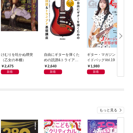
けむりを吐かぬ煙突
自由にギターを弾くた
ギター・マガジン・レ
T
（乙女の本棚）
めの読譜&トライアド
イドバックVol.19
ラ
基礎講座
2,475
2,640
1,980
新着
新着
新着
もっと見る