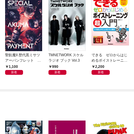
聖飢魔II 歴代黒ミサツ
TMNETWORK スケル
できる ゼロからはじ
アーパンフレット VI
ラジオ ブック Vol.3
めるボイストレーニン
DEO BLACK MASS &
グ超入門
1,100
990
2,200
LIVE TALK TOUR「特
新着
新着
新着
別給付悪魔」(D.C.22
／2020)