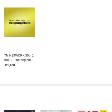
TM NETWORK 30th 1
984～ the beginning
of the end 公式ツア
1,100
ーパンフレット