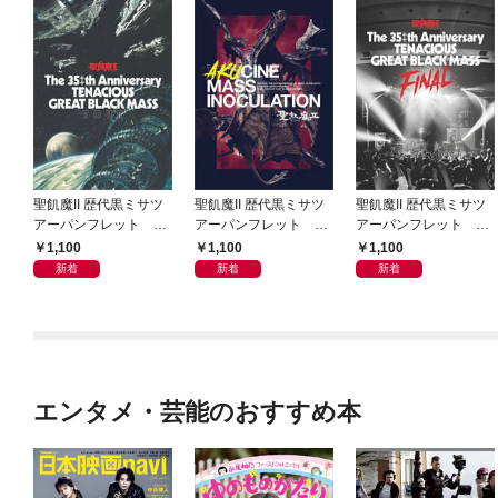
聖飢魔II 歴代黒ミサツ
聖飢魔II 歴代黒ミサツ
聖飢魔II 歴代黒ミサツ
アーパンフレット Th
アーパンフレット VI
アーパンフレット Th
e 35++th Anniversary
DEO & MUTANT “LIV
e 35++th Anniversary
1,100
1,100
1,100
TENACIOUS GREAT B
E” BLACK MASS TOU
TENACIOUS GREAT B
新着
新着
新着
LACK MASS TOUR
R「悪チン集団接種」
LACK MASS FINAL
(D.C.24／2022)
(D.C.23／2021)
(D.C.25／2023)
エンタメ・芸能のおすすめ本