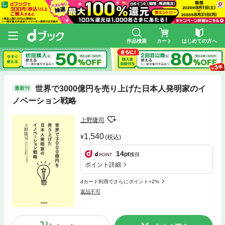
作品検索
カート
はじめての方へ
世界で3000億円を売り上げた日本人発明家のイ
最新刊
ノベーション戦略
上野隆司
1,540
(税込)
14
pt
獲得
ポイント詳細
dカード利用でさらにポイント+2%
返品不可