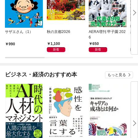
サザエさん（1）
秋の京都2026
AERA増刊 甲子園 202
終末
6
【単
1,100
650
0
990
新着
新着
ビジネス・経済のおすすめ本
もっと見る