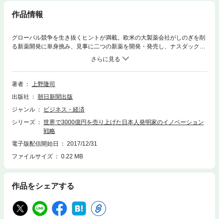
作品情報
グローバル競争を生き抜くヒントが満載。欧米の大製薬会社がしのぎを削
る新薬開発に単身挑み、見事に二つの新薬を開発・発売し、ナスダック上
場まで達成した日本人発明家が語るビジネス論。発明を可能にする発想法
から、発明をビジネスに結び付ける手法までを解説。
著者
上野隆司
出版社
朝日新聞出版
ジャンル
ビジネス・経済
シリーズ
世界で3000億円を売り上げた日本人発明家のイノベーション
戦略
電子版配信開始日
2017/12/31
ファイルサイズ
0.22 MB
作品をシェアする