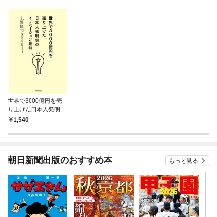
世界で3000億円を売
り上げた日本人発明家
のイノベーション戦略
1,540
朝日新聞出版のおすすめ本
もっと見る