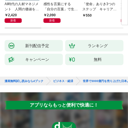
AI時代の人材マネジメ
感性を言葉にする
「使命」ありき3つの
決定
ント 人間の価値を最
「自分の言葉」で生き
ステップ キャリアの
字入
大化する条件
るための教科書
成功とは何か
１画
2,420
2,090
1,
550
「言
新着
新着
ト」
新刊配信予定
ランキング
キャンペーン
無料
漫画無料試し読みならdブック
ビジネス・経済
世界で3000億円を売り上げた日
アプリならもっと便利で快適に！