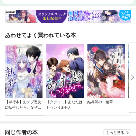
あわせてよく買われている本
【単行本】おデブ悪女
【タテヨミ】あなたは
結界師の一輪華
バッ
に転生したら、なぜか
もういりません
ロイ
ラスボス王子様に執着
今世
されています
りが
てく
OMI
同じ作者の本
もっと見る