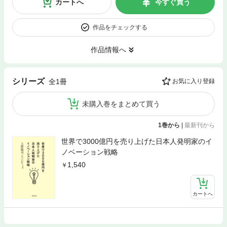
カートへ
今すぐ買う
作品をチェックする
作品情報へ
シリーズ
全1冊
お気に入り登録
未購入巻をまとめて買う
1巻から
|
最新刊から
世界で3000億円を売り上げた日本人発明家のイ
ノベーション戦略
1,540
カートへ