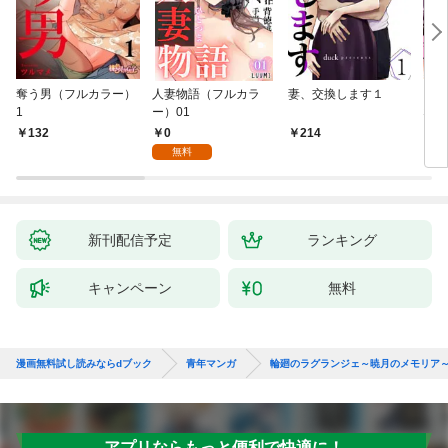
奪う男（フルカラー）
人妻物語（フルカラ
妻、交換します１
ごめ
1
ー）01
ない
0
132
214
1
無料
新刊配信予定
ランキング
キャンペーン
無料
漫画無料試し読みならdブック
青年マンガ
輪廻のラグランジェ～暁月のメモリア
アプリならもっと便利で快適に！