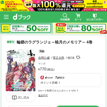
作品検索
カート
はじめての方へ
輪廻のラグランジェ～暁月のメモリア～ 4巻
最新刊
完結
吉岡公威
菅正太郎
他2名
マンガ
770
(税込)
7
pt
獲得
ポイント詳細
dカード利用でさらにポイント+2%
返品不可
試し読み