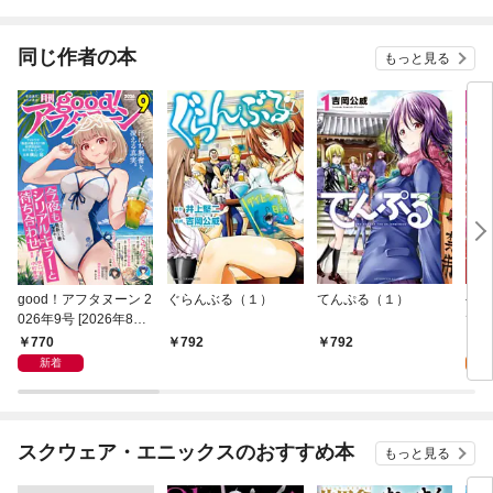
同じ作者の本
もっと見る
good！アフタヌーン 2
ぐらんぶる（１）
てんぷる（１）
公
026年9号 [2026年8月
てん
6日発売]
ク 
770
1,
792
792
新着
試
スクウェア・エニックスのおすすめ本
もっと見る