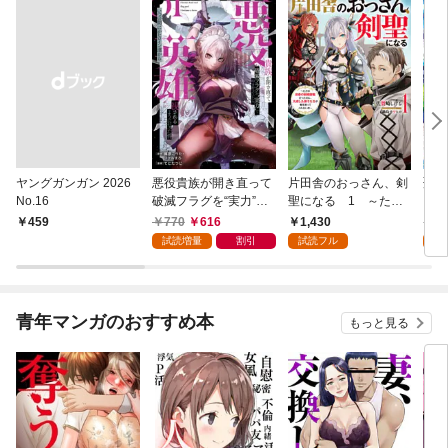
ヤングガンガン 2026
悪役貴族が開き直って
片田舎のおっさん、剣
聖女
No.16
破滅フラグを“実力”で
聖になる 1 ～ただ
ら乗
叩き折っていたら、い
の田舎の剣術師範だっ
巻
770
616
1,430
6
￥459
つの間にかヒロイン達
たのに、大成した弟子
試読増量
割引
試読フル
試
から英雄視されるよう
たちが俺を放ってくれ
になった件（コミッ
ない件～
ク） 1巻
青年マンガのおすすめ本
もっと見る