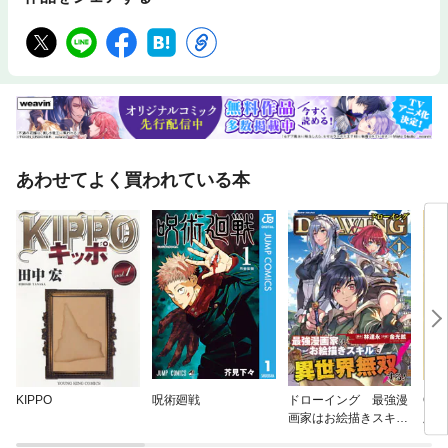
あわせてよく買われている本
KIPPO
呪術廻戦
ドローイング 最強漫
ON
画家はお絵描きスキル
版
で異世界無双する！