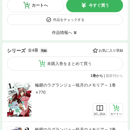
カートへ
今すぐ買う
作品をチェックする
作品情報へ
全4冊
シリーズ
お気に入り登録
完結
未購入巻をまとめて買う
1巻から
|
最新刊から
輪廻のラグランジェ～暁月のメモリア～ 1巻
770
試し読み
カートへ
輪廻のラグランジェ～暁月のメモリア～ 2巻