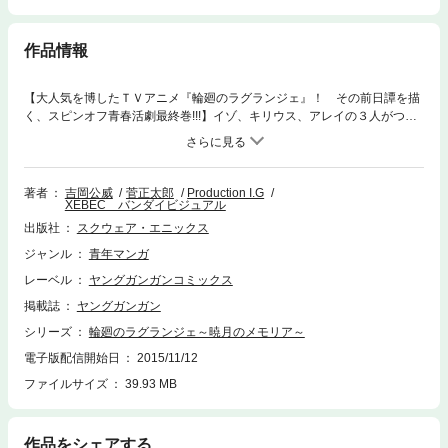
作品情報
【大人気を博したＴＶアニメ『輪廻のラグランジェ』！ その前日譚を描
く、スピンオフ青春活劇最終巻!!!】イゾ、キリウス、アレイの３人がつい
にアカデミーで集結!! ユリカノから託された新オービッドに乗り、サヌ
を守るため、タイラとの決戦に挑む!! 一方、タイラはコレットを使い、
アカデミーに隠されたウォクス・コアを見つけ出し、タイラ自身は専用オ
ービッドに乗り込みイゾ達を迎え撃つ！ この星の未来をかけた最後の戦
著者
吉岡公威
菅正太郎
Production I.G
XEBEC バンダイビジュアル
争、その行方やいかに!? そして、激闘の果てにそれぞれが導き出した答
えとは!?(C)2013 Kimitake Yoshioka (C)2013 Psychedelic Human Writing
出版社
スクウェア・エニックス
Inc. (C)Lagrange Project
ジャンル
青年マンガ
レーベル
ヤングガンガンコミックス
掲載誌
ヤングガンガン
シリーズ
輪廻のラグランジェ～暁月のメモリア～
電子版配信開始日
2015/11/12
ファイルサイズ
39.93 MB
作品をシェアする