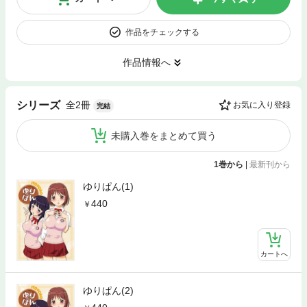
作品をチェックする
作品情報へ
全2冊
シリーズ
お気に入り登録
完結
未購入巻をまとめて買う
1巻から
|
最新刊から
ゆりぱん(1)
440
カートへ
ゆりぱん(2)