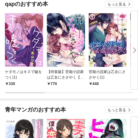
qapのおすすめ本
もっと見る
ケダモノはキスで嘘を
【特装版】官能小説家
官能小説家は乙女にさ
とな
つく(1)
は乙女にささやく【電
さやく(1)
な死
子限定おまけ付き】
330
770
440
4
青年マンガのおすすめ本
もっと見る