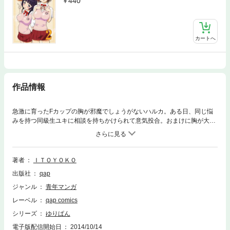
440
カートへ
作品情報
急激に育ったFカップの胸が邪魔でしょうがないハルカ。ある日、同じ悩
みを持つ同級生ユキに相談を持ちかけられて意気投合。おまけに胸が大き
い女のコが集まる『同好会』を作ることを思いつき…！？彼女たちの周り
には『マシュマロ乳のメガネ下級生』から『百合オーラ全開の妄想女教
師』まで、個性(胸？)あふれる仲間が集まって…今にも弾けそう！
著者
ＩＴＯＹＯＫＯ
出版社
qap
ジャンル
青年マンガ
レーベル
qap comics
シリーズ
ゆりぱん
電子版配信開始日
2014/10/14