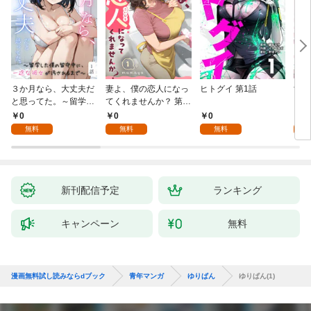
３か月なら、大丈夫だ
妻よ、僕の恋人になっ
ヒトグイ 第1話
世界
と思ってた。～留学し
てくれませんか？ 第1
レベ
た僕の留守中に、一途
話
0
0
0
0
な彼女が汚されるまで
無料
無料
無料
～ 1話
新刊配信予定
ランキング
キャンペーン
無料
漫画無料試し読みならdブック
青年マンガ
ゆりぱん
ゆりぱん(1)