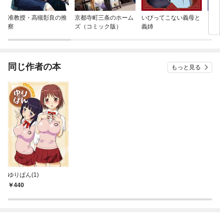
准教授・高槻彰良の推
京都寺町三条のホーム
いびってこない義母と
『お
察
ズ（コミック版）
義姉
って
達と
りま
同じ作者の本
もっと見る
ゆりぱん(1)
440