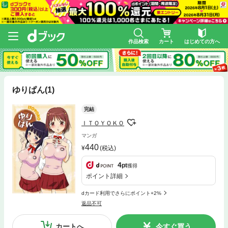
作品検索
カート
はじめての方へ
ゆりぱん(1)
完結
ＩＴＯＹＯＫＯ
マンガ
440
(税込)
4
pt
獲得
ポイント詳細
dカード利用でさらにポイント+2%
返品不可
カートへ
今すぐ買う