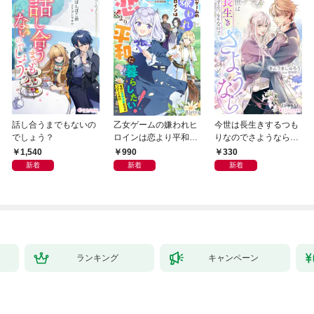
話し合うまでもないの
乙女ゲームの嫌われヒ
今世は長生きするつも
でしょう？
ロインは恋より平和に
りなのでさようなら
暮らしたい！（なのに
【分冊版】1
1,540
990
330
攻略対象たちがついて
新着
新着
新着
くる！？）
ランキング
キャンペーン