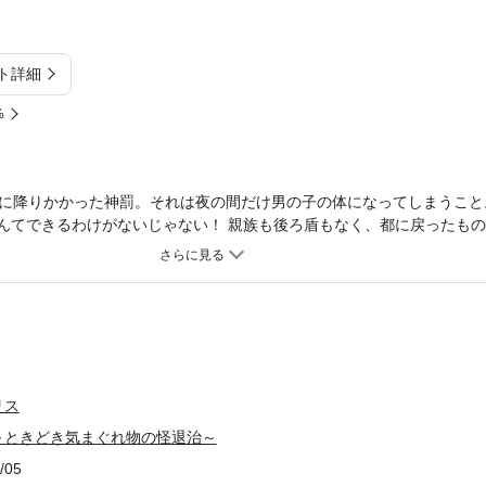
ト詳細
%
に降りかかった神罰。それは夜の間だけ男の子の体になってしまうこと
なんてできるわけがないじゃない！ 親族も後ろ盾もなく、都に戻ったも
詰められたわたしは、ワケありの公達・左近少将を頼ることにしたのだ
て、どういうこと!? 姫君と公達たちの平安ラブファンタジー開幕！
リス
～ときどき気まぐれ物の怪退治～
/05