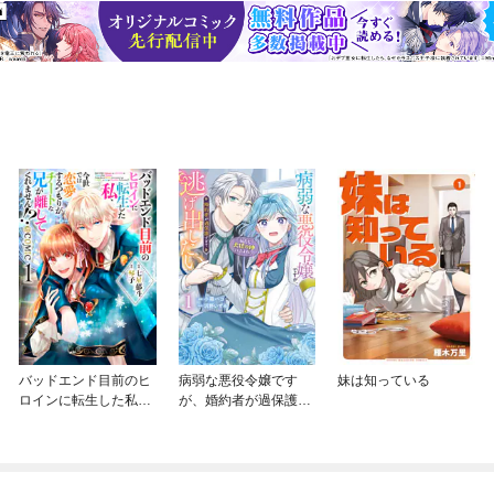
バッドエンド目前のヒ
病弱な悪役令嬢です
妹は知っている
ロインに転生した私、
が、婚約者が過保護す
今世では恋愛するつも
ぎて逃げ出したい(私た
りがチートな兄が離し
ち犬猿の仲でしたよ
てくれません！？@C
ね！？)
OMIC