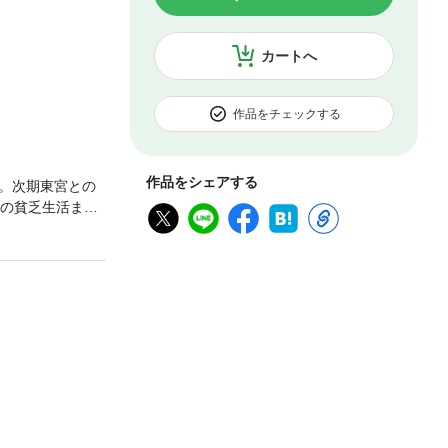
カートへ
作品をチェックする
作品をシェアする
。次期東宮との
のの貧乏生活まっ
けど……。 交換