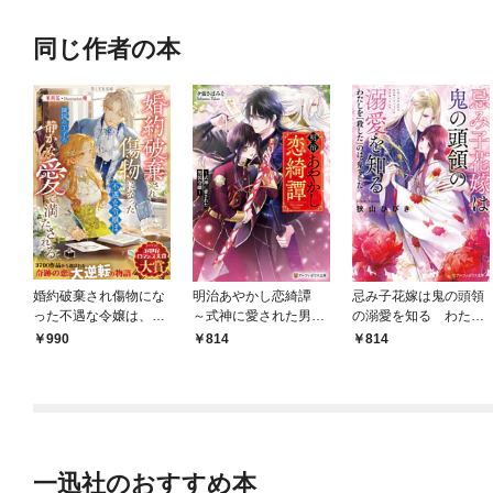
同じ作者の本
婚約破棄され傷物にな
明治あやかし恋綺譚
忌み子花嫁は鬼の頭領
った不遇な令嬢は、隣
～式神に愛された男装
の溺愛を知る わたし
国の王子の静かな愛で
令嬢～
を「殺した」のは、鬼
990
814
814
満たされる
でした
一迅社のおすすめ本