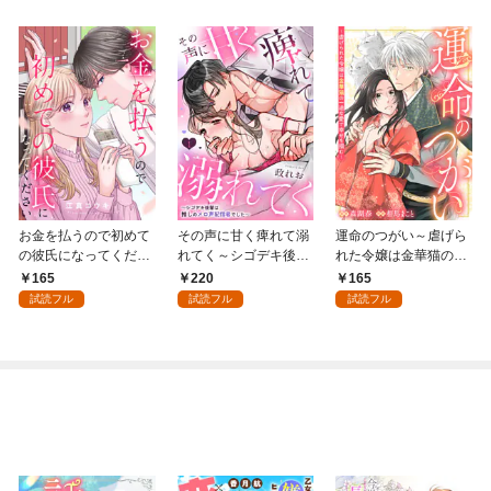
お金を払うので初めて
その声に甘く痺れて溺
運命のつがい～虐げら
の彼氏になってくださ
れてく～シゴデキ後輩
れた令嬢は金華猫の一
い: 1
は推しのメロ声配信者
途な愛で幸せを掴む～:
165
220
165
でした～: 1
1
試読フル
試読フル
試読フル