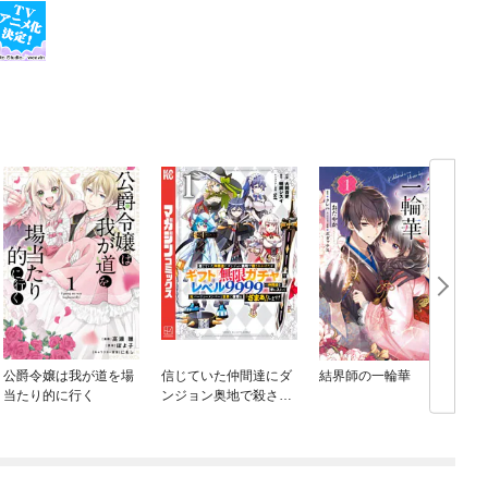
公爵令嬢は我が道を場
信じていた仲間達にダ
結界師の一輪華
当たり的に行く
ンジョン奥地で殺され
かけたがギフト『無限
ガチャ』でレベル９９
９９の仲間達を手に入
れて元パーティーメン