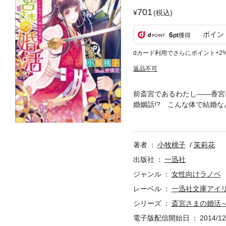
701
(税込)
ポイン
6
pt
獲得
dカード利用でさらにポイント+2
返品不可
前斎宮であるわたし――香宮
婚姻話!? こんな体で結婚
しぐら＆新たな婚姻話に追い
条件は物の怪退治への協力っ
著者
小牧桃子
茉莉花
出版社
一迅社
ジャンル
女性向けラノベ
レーベル
一迅社文庫アイ
シリーズ
斎宮さまの婚活
電子版配信開始日
2014/12