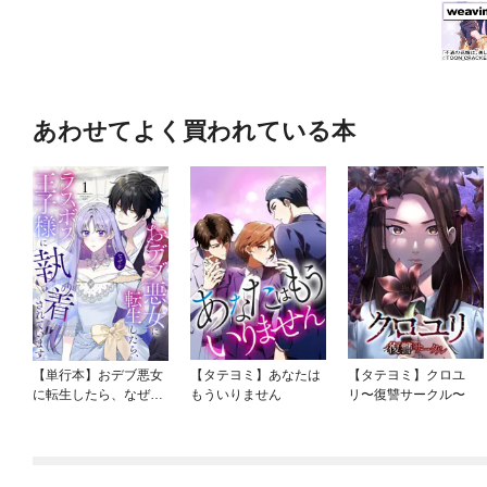
あわせてよく買われている本
【単行本】おデブ悪女
【タテヨミ】あなたは
【タテヨミ】クロユ
に転生したら、なぜか
もういりません
リ〜復讐サークル〜
ラスボス王子様に執着
されています