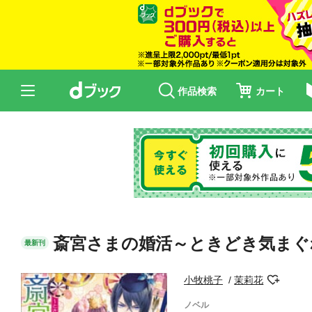
作品検索
カート
斎宮さまの婚活～ときどき気まぐ
最新刊
小牧桃子
茉莉花
ノベル