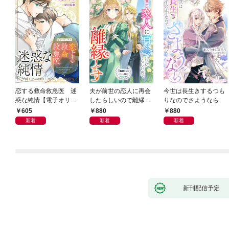
恋する救命救急医 迷
夫が前世の恋人に再会
今世は長生きするつも
惑な純情【電子オリジ
したらしいので離縁し
りなのでさようなら
ナル】
ます
605
880
880
新着
新着
新着
新刊配信予定