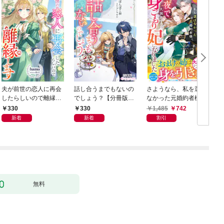
夫が前世の恋人に再会
話し合うまでもないの
さようなら、私を選ば
したらしいので離縁し
でしょう？【分冊版】
なかった元婚約者様。
ます【分冊版】1
1
一夜で大国君主の身ご
330
330
1,485
742
もり妃になりました
新着
新着
割引
【電子限定SS付き】
無料