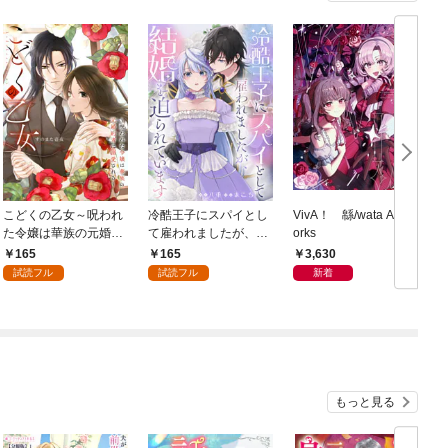
こどくの乙女～呪われ
冷酷王子にスパイとし
VivA！ 緜/wata Art W
た令嬢は華族の元婚約
て雇われましたが、結
orks
者に溺愛される～: 1
婚を迫られています: 1
165
165
3,630
試読フル
試読フル
新着
もっと見る