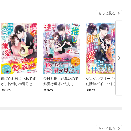
バーと世界に復讐＆
『ざまぁ！』します！
もっと見る
虐げられ続けた私です
今日も推しが尊いので
シングルマザーに恋し
が、怜悧な御曹司と息
溺愛は遠慮いたしま
た情熱パイロットは、
子に溺愛されてます
す！～なのに推しそっ
過保護な独占愛を隠せ
825
825
825
【SS付き】
くりな社長が迫ってき
ない
て！？～【SS付き】
もっと見る