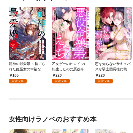
龍神の最愛婚 ～捨てら
乙女ゲーのヒロインに
恋を知らないサキュバ
れた姫巫女の幸福な嫁
転生したのに悪役令嬢
スが騎士団長様に執着
入り～: 1
の弟（攻略対象外）に
溺愛されるまで: 1
165
220
220
執着えっちされるんで
試読フル
試読フル
試読フル
すが！？: 1
女性向けラノベのおすすめ本