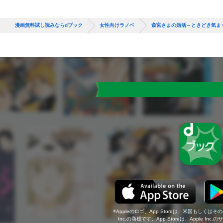
漫画無料試し読みならdブック
女性向けラノベ
斎宮さまの婚活～ときどき気ま
Appleのロゴ、App Storeは、米国もしくはそ
Inc.の商標です。App Storeは、Apple In