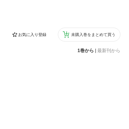
お気に入り登録
未購入巻をまとめて買う
1巻から
|
最新刊から