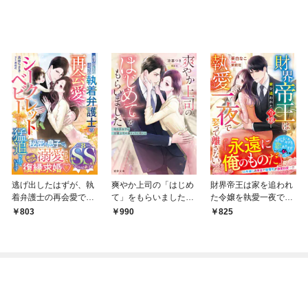
逃げ出したはずが、執
爽やか上司の「はじめ
財界帝王は家を追われ
着弁護士の再会愛でシ
て」をもらいました
た令嬢を執愛一夜で娶
ークレットベビーとと
攻め系女子は完璧上司
って離さない【SS付
803
990
825
もに猛追されています
の裏キャラに萌える
き】
【SS付】
【dエディション】