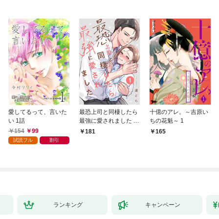
愛してるって、言いた
最恐上司と同棲したら
十億のアレ。～吉原い
い 1話
最強に愛されました 1
ちの花魁～ 1
巻
154
99
181
165
試読フル
割引
ランキング
キャンペーン