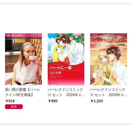
黒い瞳の悪魔【ハーレ
ハーレクインコミック
ハーレクインコミック
クインSP文庫版】
ス セット 2026年 vo
ス セット 2026年 vo
l.934
l.1000
618
990
1,320
新着