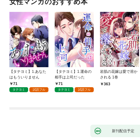
女性マンガのおすすめ本
【タテヨミ】1.あなた
【タテヨミ】1.運命の
岩肌の花嫁は愛で溶か
はもういりません
相手は上司だった
される 1巻
71
71
363
タテヨミ
試読フル
タテヨミ
試読フル
新刊配信予定