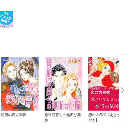
秘密の愛人関係
修道院育ちの無垢な花
恋の方程式【あとがき
嫁
付き】