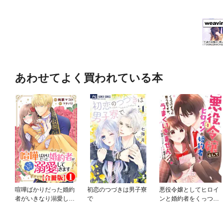
あわせてよく買われている本
喧嘩ばかりだった婚約
初恋のつづきは男子寮
悪役令嬢としてヒロイ
者がいきなり溺愛して
で
ンと婚約者をくっつけ
きます【合冊版】
ようと思うのですが、
うまくいきません…。