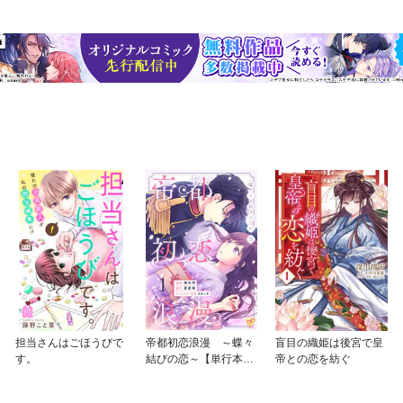
担当さんはごほうびで
帝都初恋浪漫 ～蝶々
盲目の織姫は後宮で皇
す。
結びの恋～【単行本
帝との恋を紡ぐ
版】