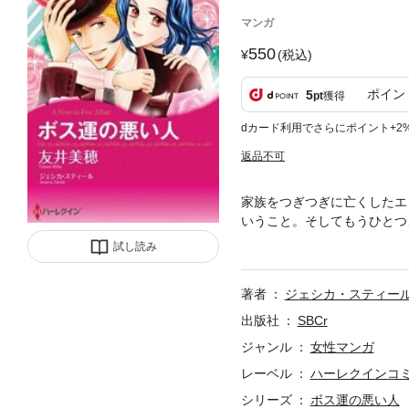
マンガ
550
(税込)
ポイン
5
pt
獲得
dカード利用でさらにポイント+2
返品不可
家族をつぎつぎに亡くしたエ
いうこと。そしてもうひとつ
んとか一流企業の重役付臨時
試し読み
女性からじゃんじゃん電話が
ボスなのに！？
著者
ジェシカ・スティー
出版社
SBCr
ジャンル
女性マンガ
レーベル
ハーレクインコ
シリーズ
ボス運の悪い人