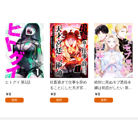
ヒトグイ 第1話
社畜過ぎて仕事を辞め
絶対に死ぬモブ悪役令
ることにした天才宮廷
嬢は初恋がしたい 第1
魔術師～辺境の地でス
話
0
0
0
ローライフを夢見る
無料
無料
無料
が、不届き者を倒して
いたら『最果ての魔
女』と呼ばれるように
なる～ 第1話