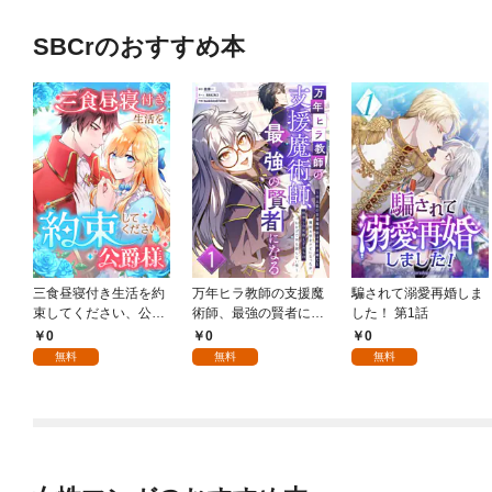
SBCrのおすすめ本
三食昼寝付き生活を約
万年ヒラ教師の支援魔
騙されて溺愛再婚しま
束してください、公爵
術師、最強の賢者にな
した！ 第1話
様 1話
る～不人気の支援魔術
0
0
0
師は給料泥棒だと魔術
無料
無料
無料
大学をクビになった
が、出世した元教え子
たちのおかげで何も困
らない件～ 第1話