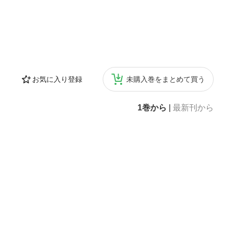
お気に入り登録
未購入巻をまとめて買う
1巻から
|
最新刊から