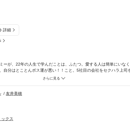
ト詳細
%
ミーが、22年の人生で学んだことは、ふたつ。愛する人は簡単にいな
、自分はとことんボス運が悪い！！こと。5社目の会社をセクハラ上司
秘書の職を得たのはよかったが、新しいボスのバーデンは、不必要にハ
かかってくる遊び人で、友達の奥さんと不倫しているようだ。それさえ
ル
友井美穂
ミックス