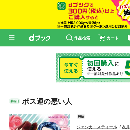
作品検索
カート
ボス運の悪い人
最新刊
完結
ジェシカ・スティール
友