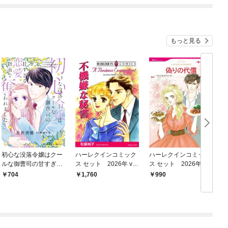
もっと見る
初心な没落令嬢はクー
ハーレクインコミック
ハーレクインコミック
ルな御曹司の甘すぎる
ス セット 2026年 vo
ス セット 2026年 vo
ス
恋愛指南で奪われまし
l.917
l.792
l
704
1,760
990
た 1