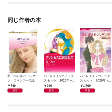
同じ作者の本
明日への扉 ハーレクイ
ハーレクインコミック
ハーレクインコミック
ン・ロマンス～伝説の
ス セット 2026年 vo
ス セット 2026年 vo
名作選～【ハーレクイ
l.961
l.1069
740
990
1,760
ン・ロマンス版】
新着
新着
新着