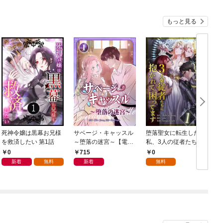
もっと見る
死神令嬢は黒幕お兄様
サベージ・キャッスル
堕落聖女に転生した
を救済したい 第1話
～堕落の迷宮～【電子
私、3人の従者たちに
単行本版】 第1巻
抱かれて困ってます 第
0
715
0
1話
新着
無料
新着
無料