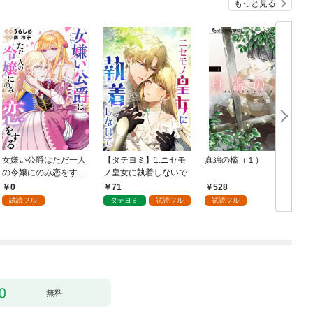
もっと見る
女嫌い公爵はただ一人
【タテヨミ】1.ニセモ
真綿の檻（１）
の令嬢にのみ恋をする
ノ皇女に執着しないで
む
（分冊版）第１話
0
71
528
試読フル
タテヨミ
試読フル
試読フル
無料