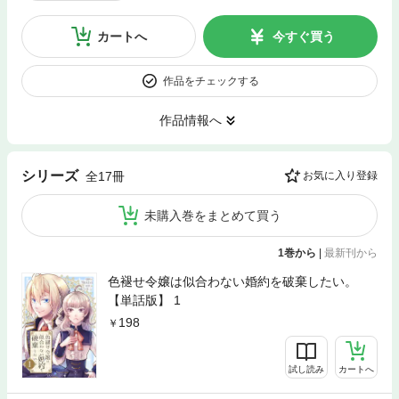
カートへ
今すぐ買う
作品をチェックする
作品情報へ
シリーズ
全17冊
お気に入り登録
未購入巻をまとめて買う
1巻から
|
最新刊から
色褪せ令嬢は似合わない婚約を破棄したい。
【単話版】 1
198
試し読み
カートへ