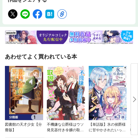
あわせてよく買われている本
図書館の天才少女【分
不機嫌な公爵様はウソ
【単話版】氷の侯爵様
今さ
冊版】
発見器付き令嬢の取説
に甘やかされたいっ！
喫！
をご所望です【単話
～シリアス展開しかな
サー