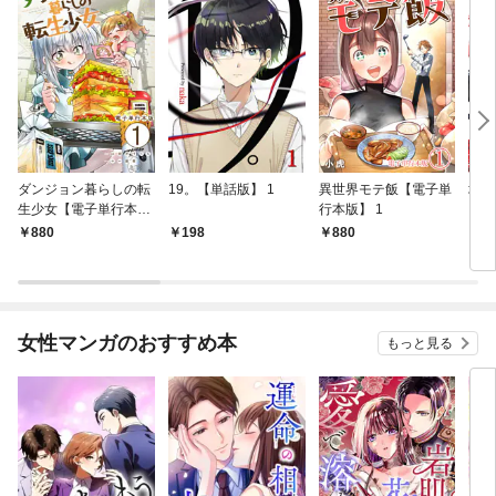
ダンジョン暮らしの転
19。【単話版】 1
異世界モテ飯【電子単
地球
生少女【電子単行本
行本版】 1
きた
版】 1
異世
880
198
880
1
なっ
ジョ
にな
二つ
なが
女性マンガのおすすめ本
もっと見る
話版