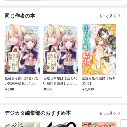
版】
い幼女に転生してしま
ーム
った私の奮闘記～@C
ーゲ
OMIC
同じ作者の本
もっと見る
色褪せ令嬢は似合わな
色褪せ令嬢は似合わな
空読み姫の結婚【特典
い婚約を破棄したい。
い婚約を破棄したい。
SS付】
【単話版】 1
【電子単行本版】 1
198
880
1,430
デジカタ編集部のおすすめ本
もっと見る