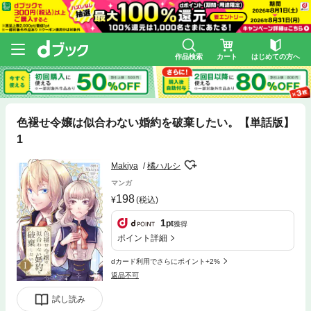
作品検索
カート
はじめての方へ
色褪せ令嬢は似合わない婚約を破棄したい。【単話版】
1
Makiya
橘ハルシ
マンガ
198
(税込)
1
pt
獲得
ポイント詳細
dカード利用でさらにポイント+2%
返品不可
試し読み