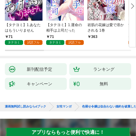
【タテヨミ】1.あなた
【タテヨミ】1.運命の
岩肌の花嫁は愛で溶か
愛し
はもういりません
相手は上司だった
される 1巻
い 
71
71
1
363
タテヨミ
試読フル
タテヨミ
試読フル
試
新刊配信予定
ランキング
キャンペーン
無料
漫画無料試し読みならdブック
女性マンガ
色褪せ令嬢は似合わない婚約を破棄し
アプリならもっと便利で快適に！