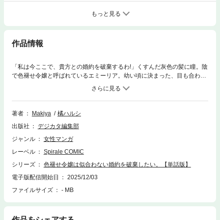
もっと見る
作品情報
「私は今ここで、貴方との婚約を破棄するわ!」くすんだ灰色の髪に瞳。陰
で色褪せ令嬢と呼ばれているエミーリア。幼い頃に決まった、目も合わせ
てくれない王子・リーンハルトとの不釣り合いな婚約破棄するべく、今日
も奮闘中！でも、王子は私の事が嫌いなはずなのに、中々了承してくれな
いし…話そうとすると逃げられる…!!どうしてなの?!明日こそはあなたの秘
密を探り出してやるんだから！
著者
Makiya
橘ハルシ
出版社
デジカタ編集部
ジャンル
女性マンガ
レーベル
Spirale COMIC
シリーズ
色褪せ令嬢は似合わない婚約を破棄したい。【単話版】
電子版配信開始日
2025/12/03
ファイルサイズ
- MB
作品をシェアする