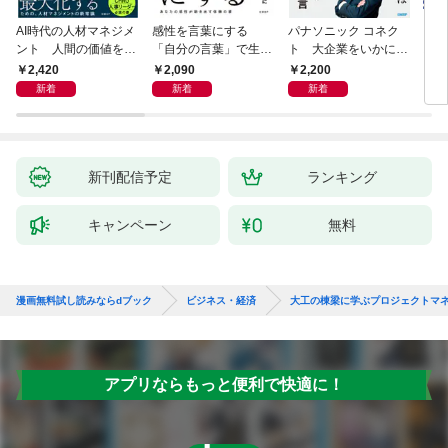
AI時代の人材マネジメ
感性を言葉にする
パナソニック コネク
「使
ント 人間の価値を最
「自分の言葉」で生き
ト 大企業をいかに変
ステ
大化する条件
るための教科書
えるか
成功
2,420
2,090
2,200
5
新着
新着
新着
新刊配信予定
ランキング
キャンペーン
無料
漫画無料試し読みならdブック
ビジネス・経済
大工の棟梁に学ぶプロジェクトマ
アプリならもっと便利で快適に！