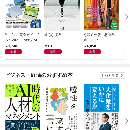
MacBook完全ガイド 2
虚ろな境界
令和８年版 将棋年
つく
026-2027 Neo／Air
鑑 2026
像生
／Pro対応
1,740
1,100
6,050
4,
新着
新着
新着
ビジネス・経済のおすすめ本
もっと見る