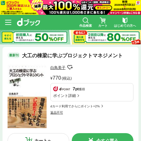
作品検索
カート
はじめての方へ
大工の棟梁に学ぶプロジェクトマネジメント
最新刊
白鳥美子
770
(税込)
7
pt
獲得
ポイント詳細
dカード利用でさらにポイント+2%
返品不可
カートへ
今すぐ買う