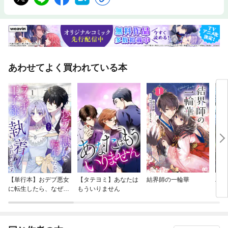
あわせてよく買われている本
【単行本】おデブ悪女
【タテヨミ】あなたは
結界師の一輪華
バッ
に転生したら、なぜか
もういりません
ロイ
ラスボス王子様に執着
今世
されています
りが
てく
OMI