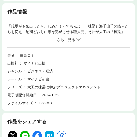
作品情報
「現場がもめ出したら、しめた！ってもんよ」（棟梁）海千山千の職人た
ちを従え、納期どおりに家を完成させる職人芸、それが大工の「棟梁」の
プロジェクトマネジメントです。現在、チームづくりに悩んでいるリーダ
ーのみなさんの悩みは、とうの昔に大工の棟梁が解決しているのです。棟
梁の仕切り、チームづくり、仕事の進め方、納期管理、リーダーシップ、
人心掌握術……。一流の職人が持つ自らの経験に裏打ちされたすばらしい
著者
白鳥美子
哲学から、たくさんのことが学べます。本書で、大工の棟梁の知恵を学
出版社
マイナビ出版
び、ビジネスの現場で役立てましょう。■CONTENTS序章：プロジェクト
の基本とは／第一章：強いチームづくりに役立つ、棟梁の経験則／第二
ジャンル
ビジネス・経済
章：全体を見通す、棟梁のプロジェクト管理／第三章：相手を信じる！ 棟
レーベル
マイナビ新書
梁のリーダーシップ／第四章：リスクを恐れない！ 棟梁のマネジメント／
第五章：チームの力を引き出す、棟梁の人心掌握術／第六章：棟梁の仕事
シリーズ
大工の棟梁に学ぶプロジェクトマネジメント
が教えてくれること
電子版配信開始日
2014/10/31
ファイルサイズ
1.38 MB
作品をシェアする