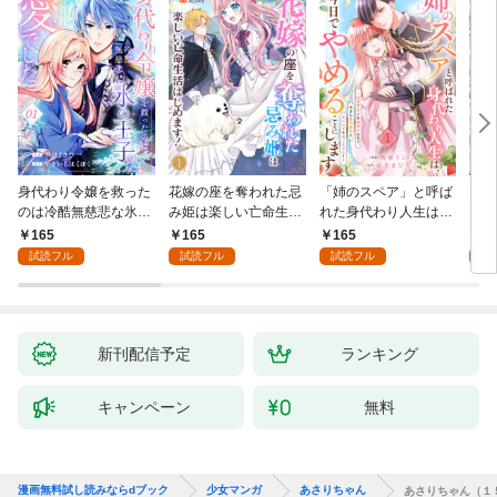
身代わり令嬢を救った
花嫁の座を奪われた忌
「姉のスペア」と呼ば
大好
のは冷酷無慈悲な氷の
み姫は楽しい亡命生活
れた身代わり人生は、
うお
王子の愛でした１
はじめます！１
今日でやめることにし
１
165
165
165
1
ます～辺境で自由を満
試読フル
試読フル
試読フル
試
喫中なので、今さら真
の聖女と言われても知
りません！～１
新刊配信予定
ランキング
キャンペーン
無料
漫画無料試し読みならdブック
少女マンガ
あさりちゃん
あさりちゃん（１