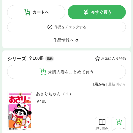
カートへ
今すぐ買う
作品をチェックする
作品情報へ
全100冊
シリーズ
お気に入り登録
完結
未購入巻をまとめて買う
1巻から
|
最新刊から
あさりちゃん（１）
495
試し読み
カートへ