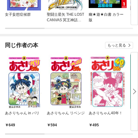
女子妄想症候群
聖闘士星矢 THE LOST
幽★遊★白書 カラー
美少
CANVAS 冥王神話外
版
ーン
伝
同じ作者の本
もっと見る
あさりちゃん in パリ
あさりちゃん リベンジ
あさりちゃん40年！
Mr
649
594
495
7