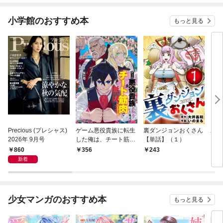
小学館のおすすめ本
もっと見る
Precious (プレシャス)
ゲーム悪役貴族に転生
裏ダンジョンおくさん
あや
2026年 9月号
した俺は、チート筋肉
【単話】（１）
し夫
で無双する【単話】
倉で
860
356
243
1
（１）
る～
新着
少女マンガのおすすめ本
もっと見る