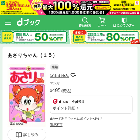
作品検索
カート
はじめての方へ
あさりちゃん（１５）
完結
室山まゆみ
マンガ
495
(税込)
4
pt
獲得
ポイント詳細
dカード利用でさらにポイント+2%
返品不可
試し読み