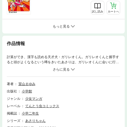
試し読み
カートへ
もっと見る
作品情報
計算ができ、漢字も読める天才犬・ガリレオくん。ガリレオくんと握手す
ると頭がよくなるという噂をきいたあさりは、ガリレオくんに会いに行く
ことにするが…！？
著者
室山まゆみ
出版社
小学館
ジャンル
少女マンガ
レーベル
てんとう虫コミックス
掲載誌
小学二年生
シリーズ
あさりちゃん