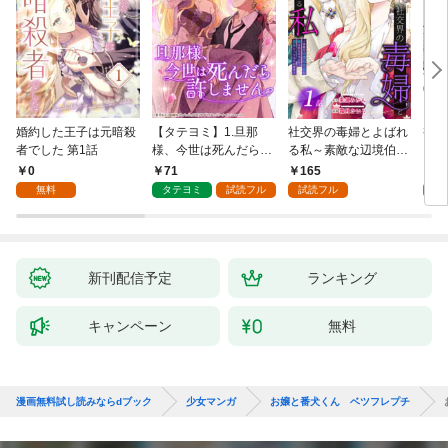
婚約した王子は元暗殺
【タテヨミ】1.旦那
社交界の毒婦とよばれ
視線
者でした 第1話
様、今世は死んだら許
る私～素敵な辺境伯令
る 1
しません
息に腕を折られたの
0
71
165
1
で、責任とってもらい
無料
タテヨミ
試読フル
試読フル
試
ます～［ばら売り］
第1話
新刊配信予定
ランキング
キャンペーン
無料
漫画無料試し読みならdブック
少女マンガ
お嬢と番犬くん ベツフレプチ