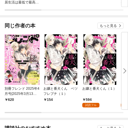
居生活は最低で最高で
はず
す。 分冊版
され
同じ作者の本
もっと見る
別冊フレンド 2025年4
お嬢と番犬くん ベツ
お嬢と番犬くん（１）
【完
月号[2025年3月13日
フレプチ（１）
イケ
発売]
話ま
594
0
620
154
ック
試読フル