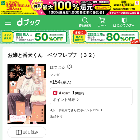
作品検索
カート
はじめての方へ
お嬢と番犬くん ベツフレプチ（３２）
はつはる
マンガ
154
(税込)
1
pt
獲得
ポイント詳細
dカード利用でさらにポイント+2%
返品不可
試し読み