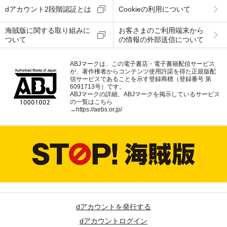
dアカウント2段階認証とは
Cookieの利用について
海賊版に関する取り組みに
お客さまのご利用端末から
ついて
の情報の外部送信について
ABJマークは、この電子書店・電子書籍配信サービス
が、著作権者からコンテンツ使用許諾を得た正規版配
信サービスであることを示す登録商標（登録番号 第
6091713号）です。
ABJマークの詳細、ABJマークを掲示しているサービス
の一覧はこちら
→
https://aebs.or.jp/
dアカウントを発行する
dアカウントログイン