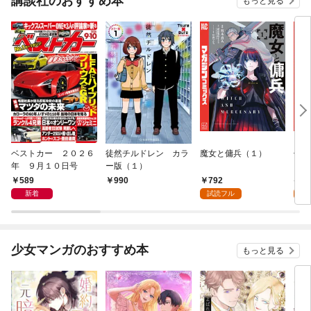
講談社のおすすめ本
もっと見る
ベストカー ２０２６
徒然チルドレン カラ
魔女と傭兵（１）
信じ
年 ９月１０日号
ー版（１）
ンジ
かけ
589
792
7
990
ガチ
新着
試読フル
試
９９
れて
バー
『ざ
少女マンガのおすすめ本
もっと見る
（１