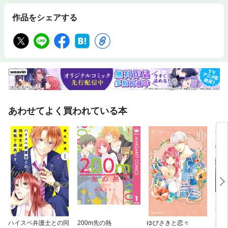
作品をシェアする
あわせてよく買われている本
ハイスペ弁護士との同
200m先の熱
ゆびさきと恋々
30