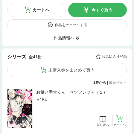
カートへ
今すぐ買う
作品をチェックする
作品情報へ
シリーズ
全41冊
お気に入り登録
未購入巻をまとめて買う
1巻から
|
最新刊から
お嬢と番犬くん ベツフレプチ（１）
154
試し読み
カートへ