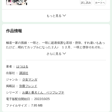
試し読み
カートへ
もっと見る
作品情報
極道一家の孫娘・一咲と、一咲に超過保護な若頭・啓弥。すれ違いもあっ
たけど…晴れてカップルになった２人♪ １２月、一咲と啓弥それぞれの
誕生日がある月。今年は恋人としてお祝い♪思い出されるのは出会ったこ
ろのこと――。 【第32話「おもいでときらめき」収録】
著者
はつはる
出版社
講談社
ジャンル
少女マンガ
掲載誌
別冊フレンド
シリーズ
お嬢と番犬くん ベツフレプチ
電子版配信開始日
2022/10/25
ファイルサイズ
7.95 MB