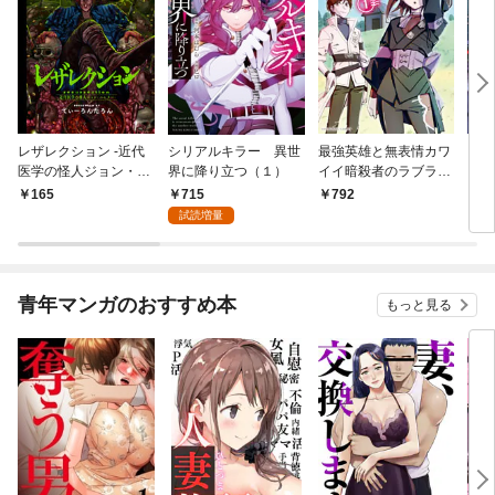
レザレクション -近代
シリアルキラー 異世
最強英雄と無表情カワ
シリ
医学の怪人ジョン・ハ
界に降り立つ（１）
イイ暗殺者のラブラブ
に降
ンター- 連載版 第1話
新婚生活 １巻
トル
715
165
792
7
少年の眼
試読増量
青年マンガのおすすめ本
もっと見る