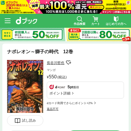
作品検索
カート
はじめての方へ
ナポレオン～獅子の時代 12巻
長谷川哲也
マンガ
550
(税込)
5
pt
獲得
ポイント詳細
dカード利用でさらにポイント+2%
返品不可
試し読み