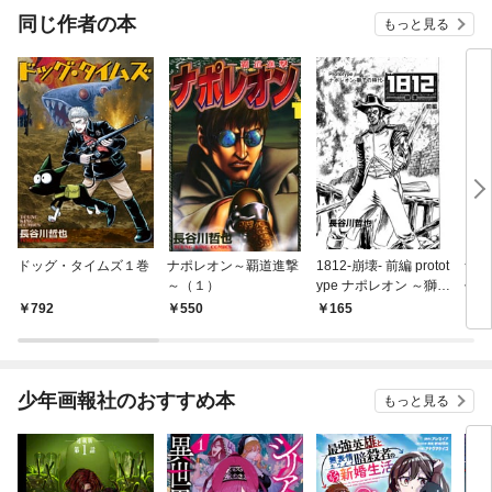
同じ作者の本
もっと見る
ドッグ・タイムズ１巻
ナポレオン～覇道進撃
1812-崩壊- 前編 protot
ナポ
～（１）
ype ナポレオン ～獅子
代～
の時代～
（1
792
550
165
1
少年画報社のおすすめ本
もっと見る