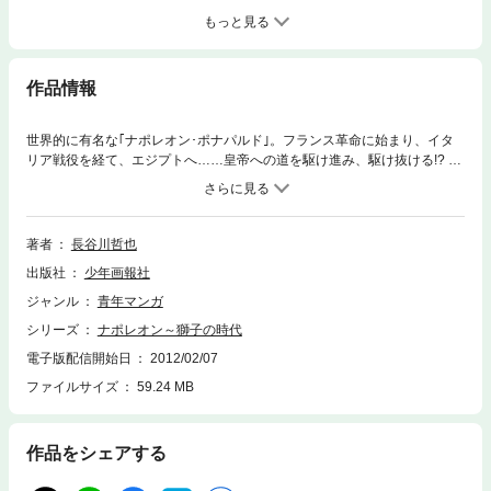
もっと見る
作品情報
世界的に有名な｢ナポレオン･ポナパルド｣。フランス革命に始まり、イタ
リア戦役を経て、エジプトへ……皇帝への道を駆け進み、駆け抜ける!? 教
科書では教えてくれない生々しい真理の姿。英雄らしくない血みどろ、汗
の臭い一人の｢漢｣が、獅子のごとく吠える。吼える!? 皇帝の指示の先にあ
るのは光り輝く常勝の歴史か!? それとも……芸術的戦略と彼を囲む男達の
勇姿に刮目せよ!!?
著者
長谷川哲也
出版社
少年画報社
ジャンル
青年マンガ
シリーズ
ナポレオン～獅子の時代
電子版配信開始日
2012/02/07
ファイルサイズ
59.24 MB
作品をシェアする