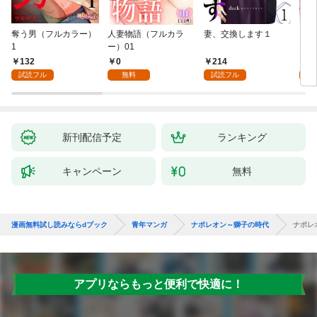
奪う男（フルカラー）
人妻物語（フルカラ
妻、交換します１
ごめ
1
ー）01
ない
132
0
214
1
試読フル
無料
試読フル
試
新刊配信予定
ランキング
キャンペーン
無料
漫画無料試し読みならdブック
青年マンガ
ナポレオン～獅子の時代
ナポレ
アプリならもっと便利で快適に！