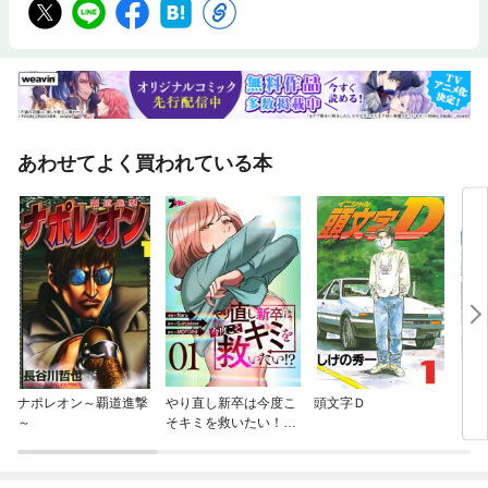
あわせてよく買われている本
ナポレオン～覇道進撃
やり直し新卒は今度こ
頭文字Ｄ
ＭＦ
～
そキミを救いたい！？
（フルカラー）