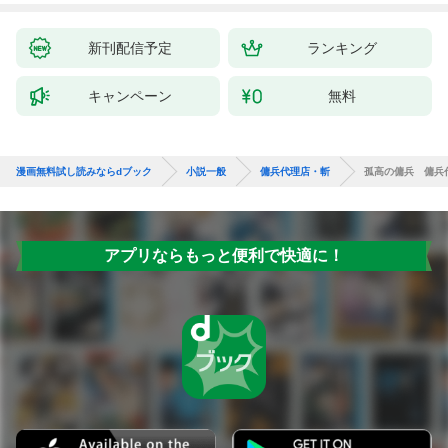
新刊配信予定
ランキング
キャンペーン
無料
漫画無料試し読みならdブック
小説一般
傭兵代理店・斬
孤高の傭兵 傭兵
アプリならもっと便利で快適に！