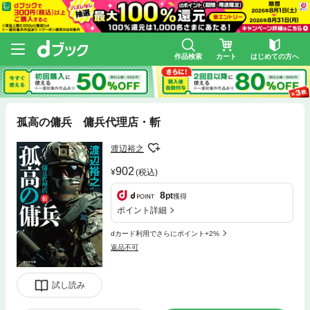
作品検索
カート
はじめての方へ
孤高の傭兵 傭兵代理店・斬
渡辺裕之
902
(税込)
8
pt
獲得
ポイント詳細
dカード利用でさらにポイント+2%
返品不可
試し読み