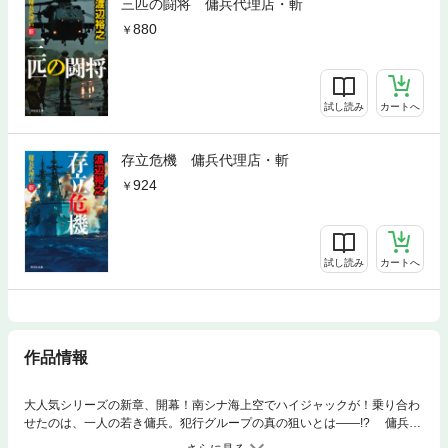
三匹の闘将 傭兵代理店・斬
880
試し読み
カートへ
存立危機 傭兵代理店・斬
924
試し読み
カートへ
作品情報
大人気シリーズの新章、開幕！南シナ海上空でハイジャックが！乗り合わ
せたのは、一人の若き傭兵。犯行グループの真の狙いとは——!? 傭兵特
殊部隊“ケルベロス”のリーダー、明石柊真は自らが信じる正義を貫くた