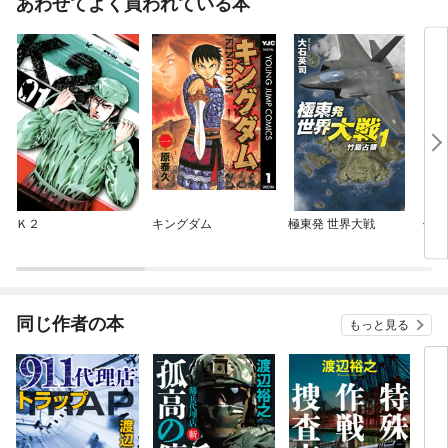
あわせてよく買われている本
Ｋ２
キングダム
極東発 世界大戦
傭兵
同じ作者の本
もっと見る