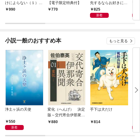
けによらない（１）
【電子限定特典付】
先するならお好きにど
で〜
【電子限定特典付】
うぞ（※ただし、私も
嬢？
825
1,
990
770
王子様を優先します
です
新着
が…）（１）【電子限
定特典付】
小説一般のおすすめ本
もっと見る
浄土ヶ浜の天使
変化（へんげ） 決定
手下は犬だけ
マリ
版～交代寄合伊那衆異
聞（1）～
550
1,
880
814
新着