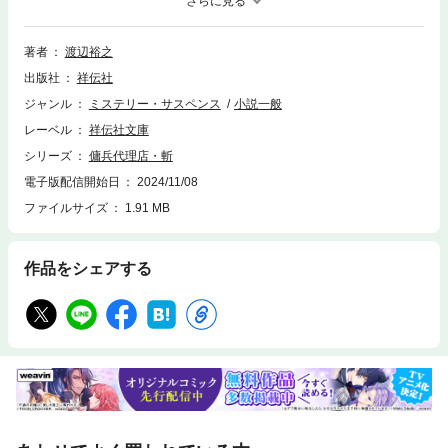
め、仲間たちと共に世界中の紛争地帯を渡り歩いてきた。同志の傭兵、藤
堂浩志に再会するため、クアラルンプール行きの便に搭乗した柊真。だ
が、彼の乗った飛行機がハイジャックされ、台湾上空で絶体絶命の危地
著者
渡辺裕之
に！二転三転する犯行グループの動機とは——。
出版社
祥伝社
ジャンル
ミステリー・サスペンス
小説一般
レーベル
祥伝社文庫
シリーズ
傭兵代理店・斬
電子版配信開始日
2024/11/08
ファイルサイズ
1.91 MB
作品をシェアする