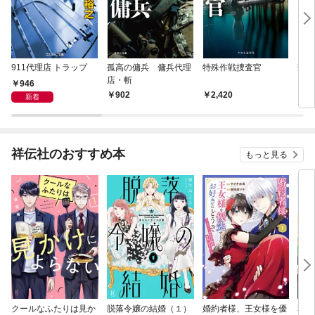
911代理店 トラップ
孤高の傭兵 傭兵代理
特殊作戦捜査官
叛逆
店・斬
946
902
2,420
8
新着
祥伝社のおすすめ本
もっと見る
クールなふたりは見か
脱落令嬢の結婚（１）
婚約者様、王女様を優
私、