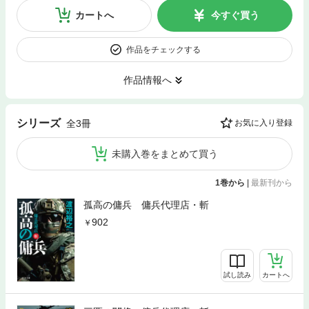
カートへ
今すぐ買う
作品をチェックする
作品情報へ
シリーズ
全3冊
お気に入り登録
未購入巻をまとめて買う
1巻から
|
最新刊から
孤高の傭兵 傭兵代理店・斬
902
試し読み
カートへ