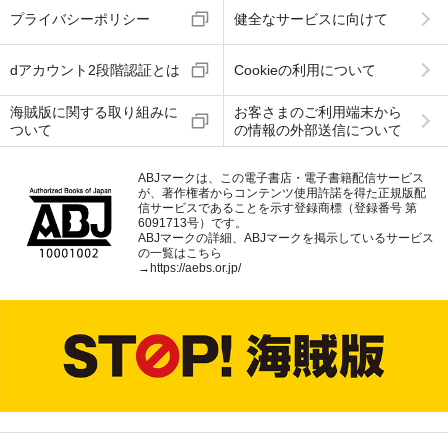
プライバシーポリシー
健全なサービスに向けて
dアカウント2段階認証とは
Cookieの利用について
海賊版に関する取り組みに
お客さまのご利用端末から
ついて
の情報の外部送信について
ABJマークは、この電子書店・電子書籍配信サービス
が、著作権者からコンテンツ使用許諾を得た正規版配
信サービスであることを示す登録商標（登録番号 第
6091713号）です。
ABJマークの詳細、ABJマークを掲示しているサービス
の一覧はこちら
→
https://aebs.or.jp/