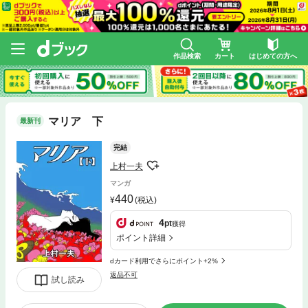
作品検索
カート
はじめての方へ
マリア 下
最新刊
完結
上村一夫
マンガ
440
(税込)
4
pt
獲得
ポイント詳細
dカード利用でさらにポイント+2%
返品不可
試し読み