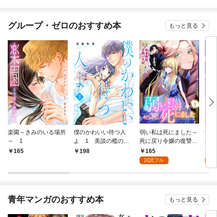
グループ・ゼロのおすすめ本
もっと見る
楽園～きみのいる場所
僕のかわいい待つ人
弱い私は死にました～
愛し
～ 1
よ 1 美談の檻のな
死に戻り令嬢の復讐
版】
か
～ 1
165
4
165
198
試読フル
試
青年マンガのおすすめ本
もっと見る