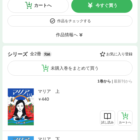
カートへ
今すぐ買う
作品をチェックする
作品情報へ
全2冊
シリーズ
お気に入り登録
完結
未購入巻をまとめて買う
1巻から
|
最新刊から
マリア 上
440
試し読み
カートへ
マリア 下