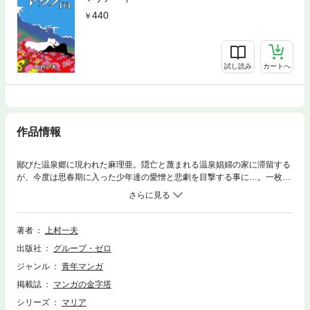
440
試し読み
カートへ
作品情報
鄙びた温泉郷に現われた麻理亜。隠亡と蔑まれる温泉娼婦の家に滞留する
が、今度は思春期に入った少年達の愛憎と悲劇を目撃する事に…。一枚の
切符に運命を託して電車に乗った麻理亜は、小さな漁村で海の匂いがする
男に出会った。生命力に満ち満ちた男との生活。遂に麻里亜に安住の日が
――。収録作「１１ 隠亡哀歌」以下「１２ 少年期」「１３ 雪化粧」
「１４ 少年の星」「１５ 赤い雪」「１６ 白い旅」「１７ 海への手
著者
上村一夫
紙」「１８ ぬくもり」「１９ 嵐」「２０ 春の海」を収録。
出版社
グループ・ゼロ
ジャンル
青年マンガ
掲載誌
マンガの金字塔
シリーズ
マリア