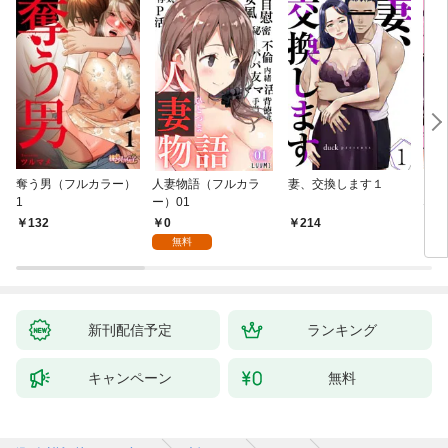
奪う男（フルカラー）
人妻物語（フルカラ
妻、交換します１
ごめ
1
ー）01
ない
0
132
214
1
無料
新刊配信予定
ランキング
キャンペーン
無料