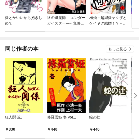
愛とかいいから抱きし
終の退魔師 —エンダー
極婚～超溺愛ヤクザと
氷の
めて
ガイスター—＜無修正
ケイヤク結婚！？～
ロニ
ver.＞
分冊版
同じ作者の本
もっと見る
狂人関係1
修羅雪姫 壱 Vol.1
蛇の辻
しな
330
440
440
4