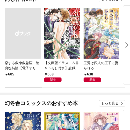
恋する救命救急医 迷
【文庫版イラスト＆書
玉兎は四人の王子に娶
恋す
惑な純情【電子オリジ
き下ろし付き】恋獄の
られる
みを
ナル】
枷―オメガは愛蜜に濡
リジ
638
638
￥605
6
れて―
新着
新着
幻冬舎コミックスのおすすめ本
もっと見る