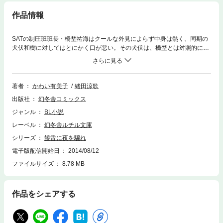
作品情報
SATの制圧班班長・橋埜祐海はクールな外見によらず中身は熱く、同期の
犬伏和樹に対してはとにかく口が悪い。その犬伏は、橋埜とは対照的にパ
ワフルな体育会系で面倒見のよい性格。部下の高梁が犬伏を密かに慕って
いることに橋埜は気づいていたが、自分もまた犬伏を憎からず思っている
ため複雑な心境だった。そんな時、ハイジャック事件が発生して!?
著者
かわい有美子
緒田涼歌
出版社
幻冬舎コミックス
ジャンル
BL小説
レーベル
幻冬舎ルチル文庫
シリーズ
饒舌に夜を騙れ
電子版配信開始日
2014/08/12
ファイルサイズ
8.78 MB
作品をシェアする