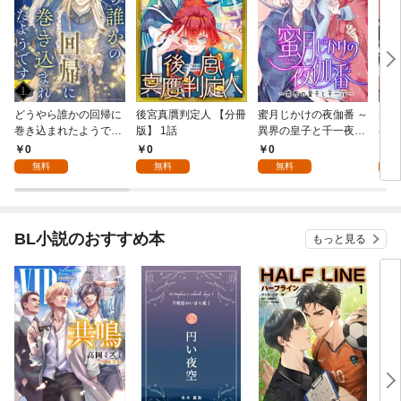
どうやら誰かの回帰に
後宮真贋判定人 【分冊
蜜月じかけの夜伽番 ～
美貌
巻き込まれたようです
版】 1話
異界の皇子と千一夜～
界で
【分冊版】 1話
【分冊版】 1話
たか
0
0
0
0
版】
無料
無料
無料
BL小説のおすすめ本
もっと見る