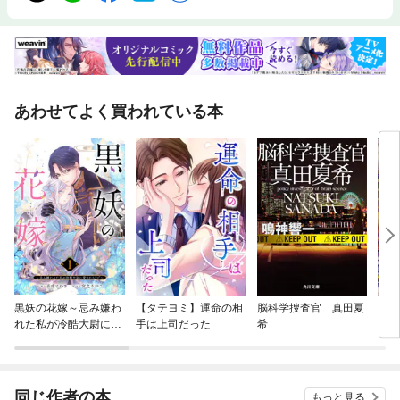
あわせてよく買われている本
黒妖の花嫁～忌み嫌わ
【タテヨミ】運命の相
脳科学捜査官 真田夏
皇帝
れた私が冷酷大尉に愛
手は上司だった
希
されるまで～
同じ作者の本
もっと見る