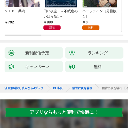
ＶＩＰ 共鳴
円い夜空 ～不眠症の
ハーフライン［分冊版
死に
いばら姫1～
１]
は、
験を
880
0
792
6
た。
新着
無料
新刊配信予定
ランキング
キャンペーン
無料
漫画無料試し読みならdブック
BL小説
饒舌に夜を騙れ
饒舌に夜を騙れ 【
アプリならもっと便利で快適に！