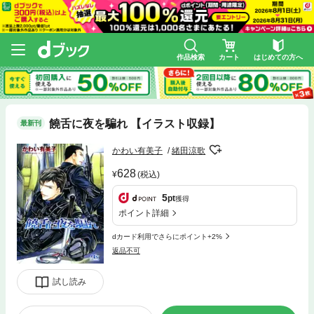
作品検索
カート
はじめての方へ
饒舌に夜を騙れ 【イラスト収録】
最新刊
かわい有美子
緒田涼歌
628
(税込)
5
pt
獲得
ポイント詳細
dカード利用でさらにポイント+2%
返品不可
試し読み