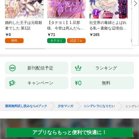
婚約した王子は元暗殺
【タテヨミ】1.旦那
社交界の毒婦とよばれ
視線
者でした 第1話
様、今世は死んだら許
る私～素敵な辺境伯令
る 1
しません
息に腕を折られたの
0
71
1
165
で、責任とってもらい
無料
タテヨミ
試読フル
試
ます～［ばら売り］
第1話
新刊配信予定
ランキング
キャンペーン
無料
漫画無料試し読みならdブック
少女マンガ
シンデレラになりたい
シンデレ
アプリならもっと便利で快適に！