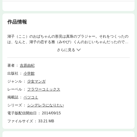
作品情報
湖子（ここ）のおばちゃんの形見は真珠のブラジャー。それをつくったの
は、なんと、湖子の恋する雅（みやび）くんのおじいちゃんだったので
す。雅くんと尾上美術館が、そのブラを奪い合って、てんやわんやの大騒
ぎ。
著者
吉原由杞
出版社
小学館
ジャンル
少女マンガ
レーベル
フラワーコミックス
掲載誌
ベツコミ
シリーズ
シンデレラになりたい
電子版配信開始日
2014/09/15
ファイルサイズ
33.21 MB