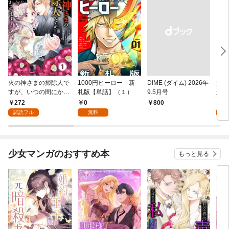
火の神さまの掃除人で
1000円ヒーロー 新
DIME (ダイム) 2026年
追放
すが、いつの間にか花
札版【単話】（１）
9.5月号
かつ
嫁として溺愛されてい
まへ
272
0
1
￥800
ます【単話】（１）
れで
試読フル
無料
試
（１
少女マンガのおすすめ本
もっと見る