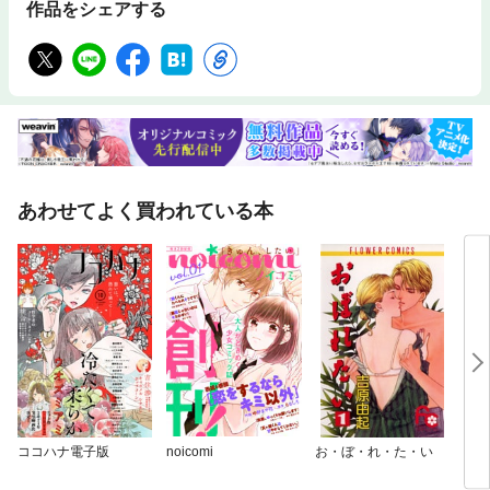
作品をシェアする
あわせてよく買われている本
ココハナ電子版
noicomi
お・ぼ・れ・た・い
ヴィ