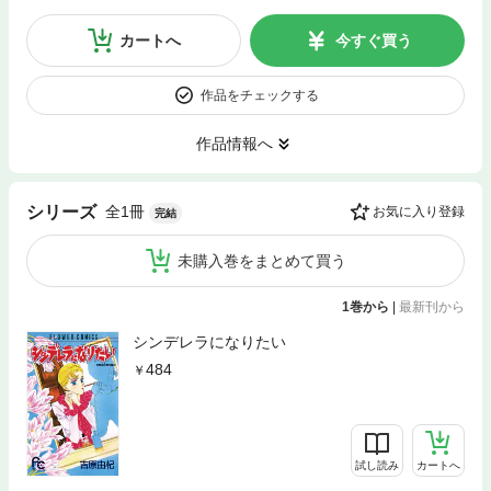
カートへ
今すぐ買う
作品をチェックする
作品情報へ
全1冊
シリーズ
お気に入り登録
完結
未購入巻をまとめて買う
1巻から
|
最新刊から
シンデレラになりたい
484
試し読み
カートへ