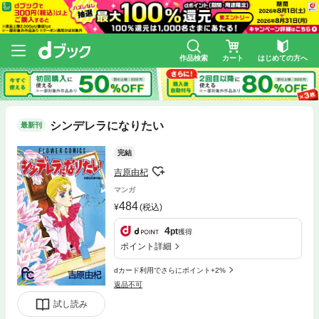
作品検索
カート
はじめての方へ
シンデレラになりたい
最新刊
完結
吉原由杞
マンガ
484
(税込)
4
pt
獲得
ポイント詳細
dカード利用でさらにポイント+2%
返品不可
試し読み