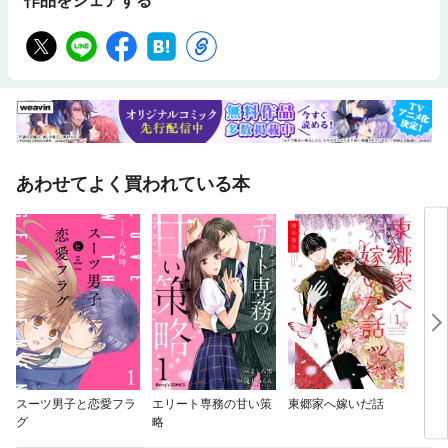
作品をシェアする
あわせてよく買われている本
スーツ男子と恋愛フラ
エリート専務の甘い策
東郷家へ嫁いだ話
その
グ
略
しだ