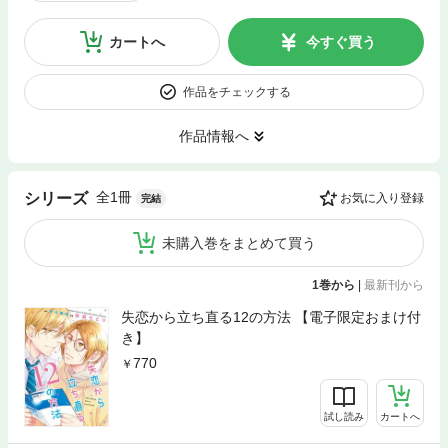
カートへ
今すぐ買う
作品をチェックする
作品情報へ
全1冊
シリーズ
お気に入り登録
完結
未購入巻をまとめて買う
1巻から
|
最新刊から
失恋から立ち直る12の方法 【電子限定おまけ付
き】
770
試し読み
カートへ