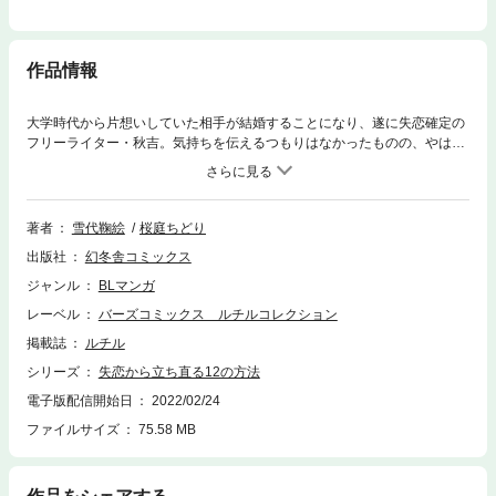
作品情報
大学時代から片想いしていた相手が結婚することになり、遂に失恋確定の
フリーライター・秋吉。気持ちを伝えるつもりはなかったものの、やはり
失恋はキツイ……。そんな時、SNSを通じて盛り上がった「失恋から立ち
直るための12のミッション」を片想い相手の従弟で後輩の桐原とクリアし
ていくことに。１ 好きなものを好きなだけ食べる ２ バンジーして愛
を叫んでみる ３ 限界まで徹夜して爆睡 ４ 誰かに心からの「ありが
著者
雪代鞠絵
桜庭ちどり
とう」を言ってもらう ……などなど。でも、「11 セックスしまくる」
出版社
幻冬舎コミックス
はなかなかハードルが高いのでは？ 最後の項目「新しい恋をする」は果
たして――!? 書き下ろしSS＆描き下ろしショート収録!!
ジャンル
BLマンガ
レーベル
バーズコミックス ルチルコレクション
掲載誌
ルチル
シリーズ
失恋から立ち直る12の方法
電子版配信開始日
2022/02/24
ファイルサイズ
75.58 MB