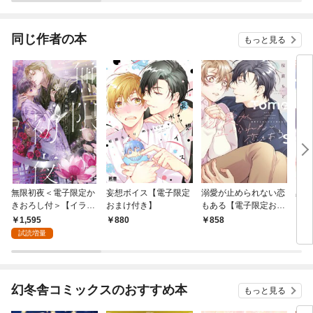
同じ作者の本
もっと見る
無限初夜＜電子限定か
妄想ボイス【電子限定
溺愛が止められない恋
黒猫
きおろし付＞【イラス
おまけ付き】
もある【電子限定おま
ト入り】
け付き】
1,595
880
858
5
試読増量
幻冬舎コミックスのおすすめ本
もっと見る