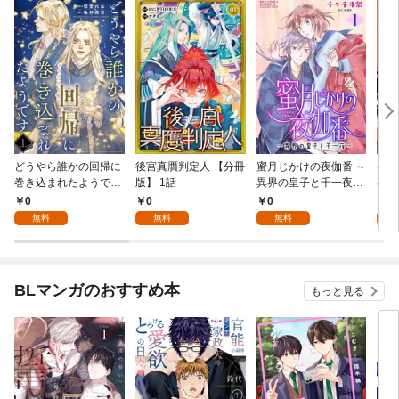
どうやら誰かの回帰に
後宮真贋判定人 【分冊
蜜月じかけの夜伽番 ～
美貌
巻き込まれたようです
版】 1話
異界の皇子と千一夜～
界で
【分冊版】 1話
【分冊版】 1話
たか
0
0
0
0
版】
無料
無料
無料
BLマンガのおすすめ本
もっと見る