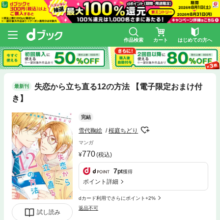
作品検索
カート
はじめての方へ
失恋から立ち直る12の方法 【電子限定おまけ付
最新刊
き】
完結
雪代鞠絵
桜庭ちどり
マンガ
770
(税込)
7
pt
獲得
ポイント詳細
dカード利用でさらにポイント+2%
返品不可
試し読み