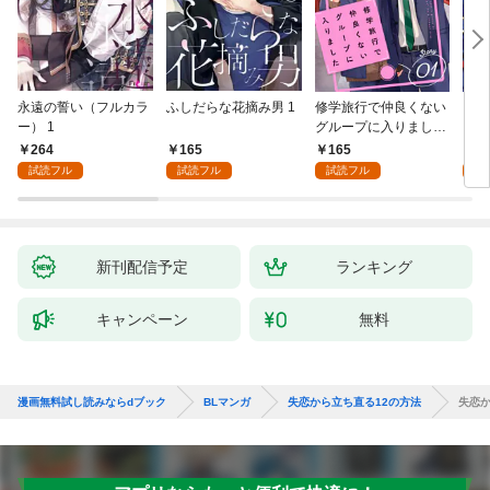
永遠の誓い（フルカラ
ふしだらな花摘み男 1
修学旅行で仲良くない
アル
ー） 1
グループに入りました
にな
【単話版】1巻
最強
264
165
165
0
が、
試読フル
試読フル
試読フル
ら執
す～
オラ
新刊配信予定
ランキング
キャンペーン
無料
漫画無料試し読みならdブック
BLマンガ
失恋から立ち直る12の方法
失恋か