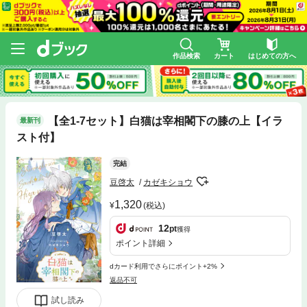
作品検索
カート
はじめての方へ
【全1-7セット】白猫は宰相閣下の膝の上【イラ
最新刊
スト付】
完結
豆啓太
カゼキショウ
1,320
(税込)
12
pt
獲得
ポイント詳細
dカード利用でさらにポイント+2%
返品不可
試し読み