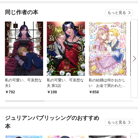
な歴史の改変に挑みま
す～@COMIC
同じ作者の本
もっと見る
私の可愛い、可哀想な
私の可愛い、可哀想な
私の結婚は何かおかし
私の
夫1
夫 第1話
い お金で買われた妻
夫【
なのに、なぜか夫が尽
792
198
858
1,
くして溺愛してきます
【電子特典付き】
ジュリアンパブリッシングのおすすめ
もっと見る
本