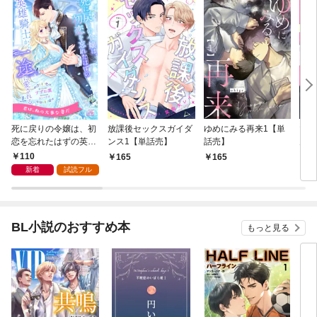
死に戻りの令嬢は、初
放課後セックスガイダ
ゆめにみる再来1【単
マジ
恋を忘れたはずの英雄
ンス1【単話売】
話売】
ん・
騎士から一途に愛され
話売
110
165
165
2
る【１】
新着
試読フル
BL小説のおすすめ本
もっと見る