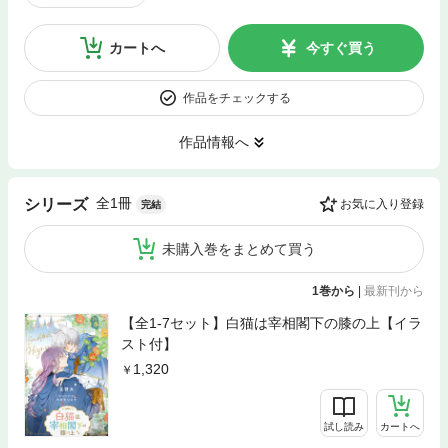
カートへ
今すぐ買う
作品をチェックする
作品情報へ
全1冊
シリーズ
お気に入り登録
完結
未購入巻をまとめて買う
1巻から
|
最新刊から
【全1-7セット】白猫は宰相閣下の膝の上【イラ
スト付】
1,320
試し読み
カートへ