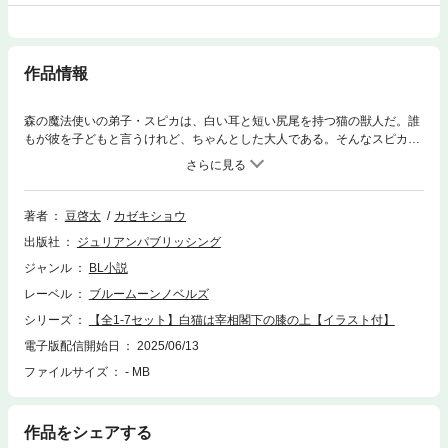
作品情報
森の魔法使いの弟子・スピカは、白い耳と短い尻尾を持つ猫の獣人だ。誰
もが彼を子どもと言うけれど、ちゃんとした大人である。そんなスピカは
ある日、優秀だが王さまと不仲だと噂の若き宰相・シルヴィの秘書官とし
て働くことになった。働き詰めで苦労性な宰相閣下を幸せにするため、今
日もスピカは奮闘中！――だけれど、実はスピカには誰にも言ってはいけ
ない、お師匠さまからの任務があって……。「スピカは人間になって宰相
著者
豆啓太
カゼキショウ
閣下の伴侶になります」「……うん？」不憫なエリート宰相が天然な猫獣
出版社
ジュリアンパブリッシング
人に振り回される、ファンタジックなほのぼのラブストーリー！※こちら
は単話1～7話のセット版です。重複購入にご注意ください。
ジャンル
BL小説
レーベル
ブルームーンノベルズ
シリーズ
【全1-7セット】白猫は宰相閣下の膝の上【イラスト付】
電子版配信開始日
2025/06/13
ファイルサイズ
- MB
作品をシェアする