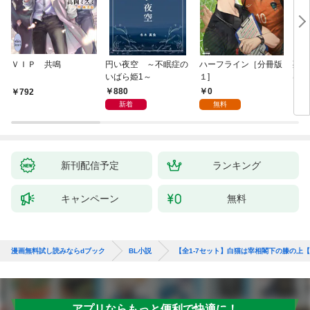
ＶＩＰ 共鳴
円い夜空 ～不眠症の
ハーフライン［分冊版
死に
いばら姫1～
１]
は、
験を
880
0
792
6
た。
新着
無料
新刊配信予定
ランキング
キャンペーン
無料
漫画無料試し読みならdブック
BL小説
【全1-7セット】白猫は宰相閣下の膝の上
アプリならもっと便利で快適に！