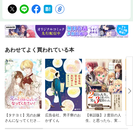
あわせてよく買われている本
【タテヨミ】兄のお嫁
広告会社、男子寮のお
【単話版】２度目の人
優し
さんになってくださ
かずくん
生、と思ったら、実は
い
い！
３度目だった。～歴史
知識と内政努力で不幸