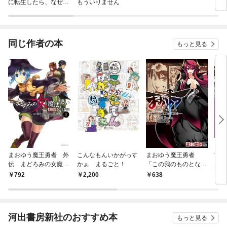
に転生したら、なぜか
もういりません
ロイ
ラスボス王子様に執着
今世
されています
りが
てく
OMI
同じ作者の本
もっと見る
まおゆう魔王勇者 外
こんなもんいかがっす
まおゆう魔王勇者
すご
伝 まどろみの女魔法
かぁ まるごと！
「この我のものとな
ん 
使い（１）
れ、勇者よ」「断
792
2,200
638
8
る！」 1巻
河出書房新社のおすすめ本
もっと見る