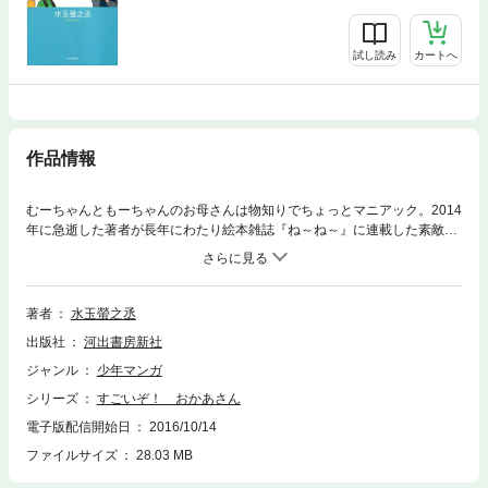
試し読み
カートへ
作品情報
むーちゃんともーちゃんのお母さんは物知りでちょっとマニアック。2014
年に急逝した著者が長年にわたり絵本雑誌『ね～ね～』に連載した素敵に
かわいい漫画がオールカラーで初単行本化。
著者
水玉螢之丞
出版社
河出書房新社
ジャンル
少年マンガ
シリーズ
すごいぞ！ おかあさん
電子版配信開始日
2016/10/14
ファイルサイズ
28.03 MB