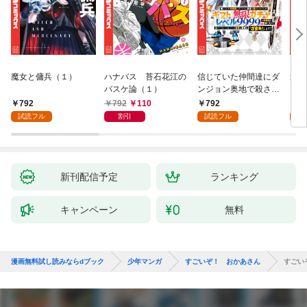
魔女と傭兵（１）
ハナバス 苔石花江の
信じていた仲間達にダ
追放
バスケ論（１）
ンジョン奥地で殺され
『自
かけたがギフト『無限
領地
792
792
110
792
7
ガチャ』でレベル９９
強の
試読フル
割引
試読フル
試
９９の仲間達を手に入
～最
れて元パーティーメン
で始
バーと世界に復讐＆
拓ス
『ざまぁ！』します！
（１
（１）
新刊配信予定
ランキング
キャンペーン
無料
漫画無料試し読みならdブック
少年マンガ
すごいぞ！ おかあさん
すごい