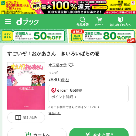
作品検索
カート
はじめての方へ
すごいぞ！おかあさん きいろいばらの巻
水玉螢之丞
マンガ
880
(税込)
8
pt
獲得
ポイント詳細
dカード利用でさらにポイント+2%
返品不可
試し読み
カートへ
今すぐ買う