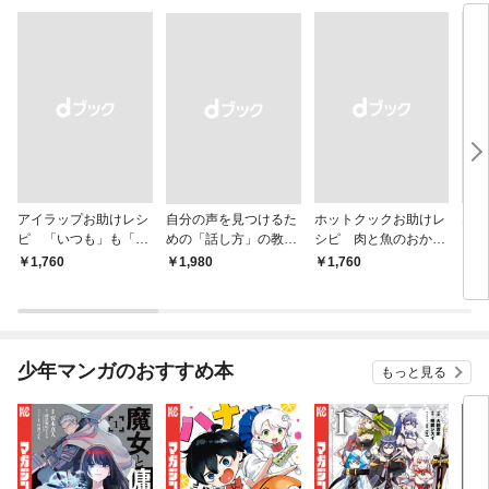
アイラップお助けレシ
自分の声を見つけるた
ホットクックお助けレ
なる
ピ 「いつも」も「も
めの「話し方」の教
シピ 肉と魚のおか
しも」もおいしい！
室 Ｏｒａｃｙ（オラ
ず 少ない材料＆調味
￥1,760
￥1,980
￥1,760
￥1,
シー）
料で、あとはスイッチ
ポン！
少年マンガのおすすめ本
もっと見る