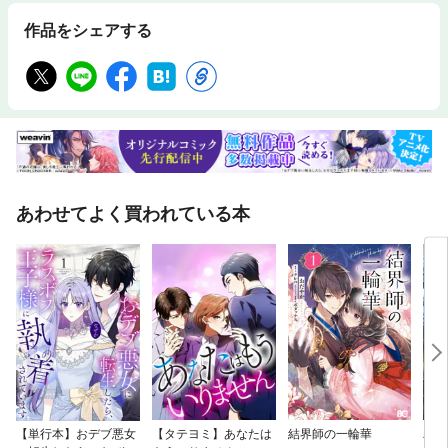
作品をシェアする
あわせてよく買われている本
【単行本】おデブ悪女
【タテヨミ】あなたは
結界師の一輪華
バッ