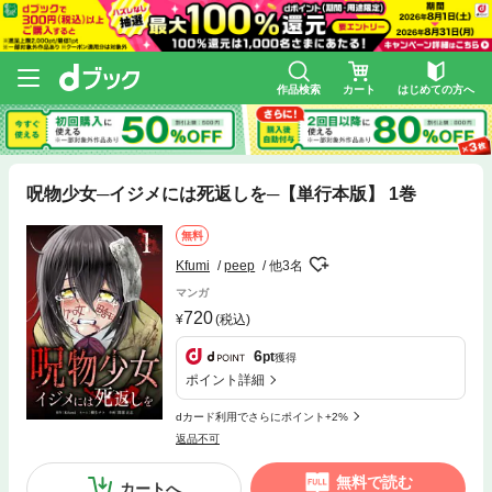
作品検索
カート
はじめての方へ
呪物少女─イジメには死返しを─【単行本版】 1巻
無料
Kfumi
peep
他3名
マンガ
720
(税込)
6
pt
獲得
ポイント詳細
dカード利用でさらにポイント+2%
返品不可
無料で読む
カートへ