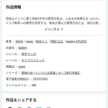
作品情報
壮絶なイジメに遭う高校1年生の雨宮沙良は、とある出来事をきっかけに
イジメ集団への復讐を決意する。彼女が選んだ復讐方法とは、強力な呪物
を使い相手を呪殺するものだった――人を呪わば穴二つ。それでも私は、
アイツらを絶対に許さない。最凶の復讐譚、開幕。
著者
Kfumi
peep
樹生ナト
間部 正志
taskey STUDIO
出版社
taskey
ジャンル
青年マンガ
レーベル
サイコワコミック
掲載誌
peep
シリーズ
呪物少女─イジメには死返しを─【単行本版】
電子版配信開始日
2025/10/01
ファイルサイズ
- MB
作品をシェアする