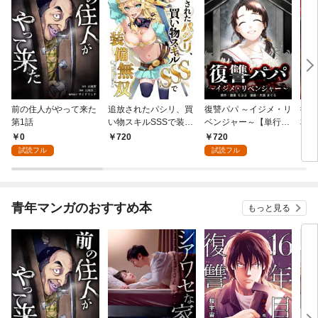
前の住人がやって来た
追放されたパシリ、買
復讐パパ ～イジメ・リ
復讐
第1話
い物スキルSSSで装備
ベンジャー～【単行本
本版
無双 ～買ったモノを
版】 1巻
0
720
720
7
超強化して最強パーテ
試読フル
試読フル
ィー目指します～【単
行本版】 1巻
青年マンガのおすすめ本
もっと見る