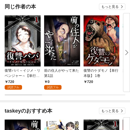
同じ作者の本
もっと見る
復讐パパ ～イジメ・リ
前の住人がやって来た
復讐のケダモノ【単行
追放
ベンジャー～【単行本
第1話
本版】 1巻
い物
版】 1巻
無双
720
0
720
7
超強
試読フル
試読フル
ィー
行本
taskeyのおすすめ本
もっと見る