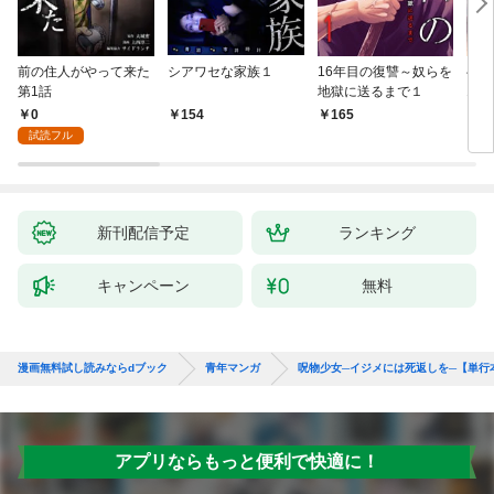
前の住人がやって来た
シアワセな家族１
16年目の復讐～奴らを
ベイ
第1話
地獄に送るまで１
エブ
版】
0
154
165
2
試読フル
新刊配信予定
ランキング
キャンペーン
無料
漫画無料試し読みならdブック
青年マンガ
呪物少女─イジメには死返しを─【単行
アプリならもっと便利で快適に！