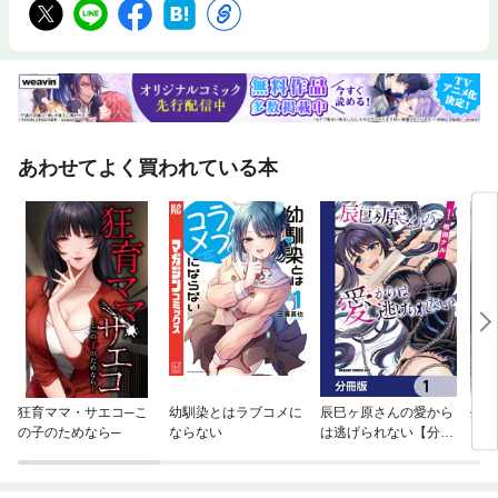
あわせてよく買われている本
狂育ママ・サエコ─こ
幼馴染とはラブコメに
辰巳ヶ原さんの愛から
外道
の子のためなら─
ならない
は逃げられない【分冊
版】