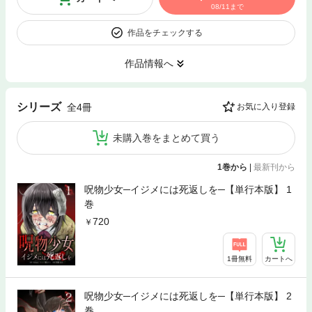
08/11まで
作品をチェックする
作品情報へ
シリーズ
全4冊
お気に入り登録
未購入巻をまとめて買う
1巻から
|
最新刊から
呪物少女─イジメには死返しを─【単行本版】 1
巻
720
1冊無料
カートへ
呪物少女─イジメには死返しを─【単行本版】 2
巻