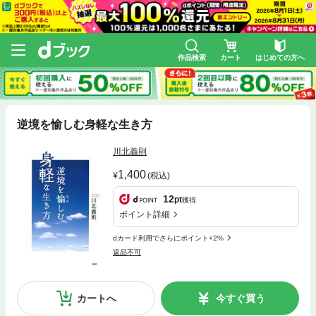
作品検索
カート
はじめての方へ
逆境を愉しむ身軽な生き方
川北義則
1,400
(税込)
12
pt
獲得
ポイント詳細
dカード利用でさらにポイント+2%
返品不可
カートへ
今すぐ買う