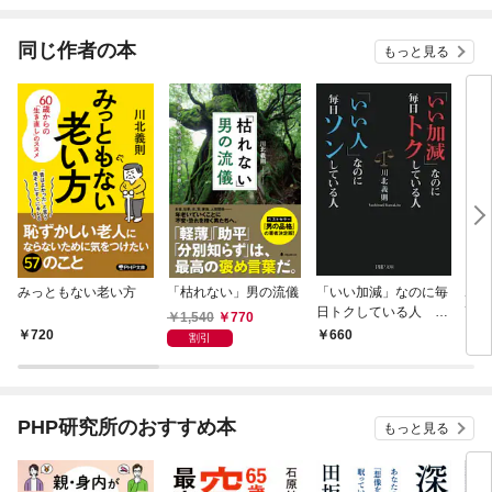
されています
りがチートな兄が離し
てくれません！？@C
OMIC
同じ作者の本
もっと見る
みっともない老い方
「枯れない」男の流儀
「いい加減」なのに毎
ボケ
日トクしている人
高く
1,540
770
「いい人」なのに毎日
720
660
1,
割引
ソンしている人
PHP研究所のおすすめ本
もっと見る