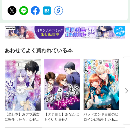
あわせてよく買われている本
【単行本】おデブ悪女
【タテヨミ】あなたは
バッドエンド目前のヒ
【タ
に転生したら、なぜか
もういりません
ロインに転生した私、
リ〜
ラスボス王子様に執着
今世では恋愛するつも