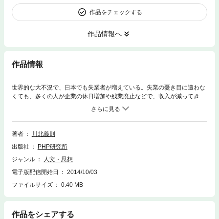
作品をチェックする
作品情報へ
作品情報
世界的な大不況で、日本でも失業者が増えている。失業の憂き目に遭わな
くても、多くの人が企業の休日増加や残業廃止などで、収入が減ってきて
いる。「生活が大変だ」という声も少なくない。しかし、だからといって
嘆いてみても始まらない。時代が変われば、変わったなりの生活の仕方も
ある。そのためには、自分の身を軽くしておくに限るのだ。先行き不安な
どとも、よくいわれる。先のことはわからない——だから「心配だ」と考
著者
川北義則
えるのがふつうかもしれないが、先のことはわからないから「心配しな
出版社
PHP研究所
い」と考えれば、あなたの生き方もガラリと変わってくるはずだ。周囲の
人間関係にも深入りはしない。他人が自分のことをどう思うかなど、そん
ジャンル
人文・思想
なことはいっさい気にしない。すべて人間関係は他人評価でなく、自己評
電子版配信開始日
2014/10/03
価で生きていく。そうすれば、仕事でも家庭でも、あるいは一個人として
も、身軽で充実した人生を送れるはずである。（「まえがき」より抜粋）
ファイルサイズ
0.40 MB
作品をシェアする