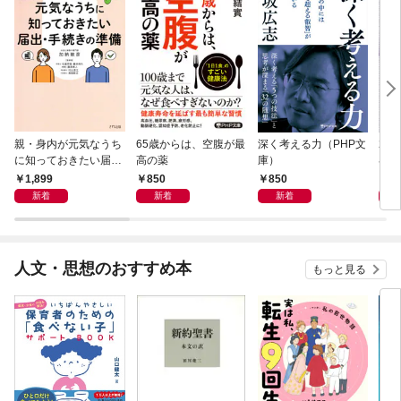
親・身内が元気なうち
65歳からは、空腹が最
深く考える力（PHP文
20
に知っておきたい届
高の薬
庫）
界史
出・手続きの準備（き
1,899
850
850
1,
ずな出版）
新着
新着
新着
人文・思想のおすすめ本
もっと見る