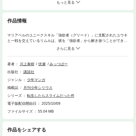
もっと見る
作品情報
マリアベルのユニークスキル「強欲者（グリード）」に支配されたユウキ
と一戦を交えているリムルは、彼を「強欲者」から解き放つことができな
いかと考える。戦いが苛烈を極める中、そこに割って入ってきたのは…。
混沌竜（カオスドラゴン）のもとへ向かったミリム、姿を晦ましたマリア
ベル。多面で状況が変化する中、リムルはこの窮地を突破できるのか！？
著者
川上泰樹
伏瀬
みっつばー
出版社
講談社
ジャンル
少年マンガ
掲載誌
月刊少年シリウス
シリーズ
転生したらスライムだった件
電子版配信開始日
2025/10/09
ファイルサイズ
55.04 MB
作品をシェアする