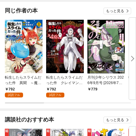
９９の仲間達を手に入
れて元パーティーメン
同じ作者の本
もっと見る
バーと世界に復讐＆
『ざまぁ！』します！
転生したらスライムだ
転生したらスライムだ
月刊少年シリウス 202
転生
った件 異聞 ～魔国
った件 クレイマンＲ
6年9月号 [2026年7月2
った
暮らしのトリニティ～
ＥＶＥＮＧＥ（１）
4日発売]
ム誕
792
792
779
7
（１）
試読フル
試読フル
講談社のおすすめ本
もっと見る