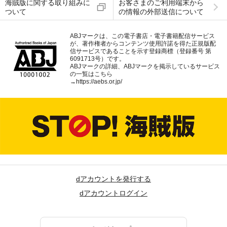
海賊版に関する取り組みに
お客さまのご利用端末から
ついて
の情報の外部送信について
ABJマークは、この電子書店・電子書籍配信サービス
が、著作権者からコンテンツ使用許諾を得た正規版配
信サービスであることを示す登録商標（登録番号 第
6091713号）です。
ABJマークの詳細、ABJマークを掲示しているサービス
の一覧はこちら
→
https://aebs.or.jp/
dアカウントを発行する
dアカウントログイン