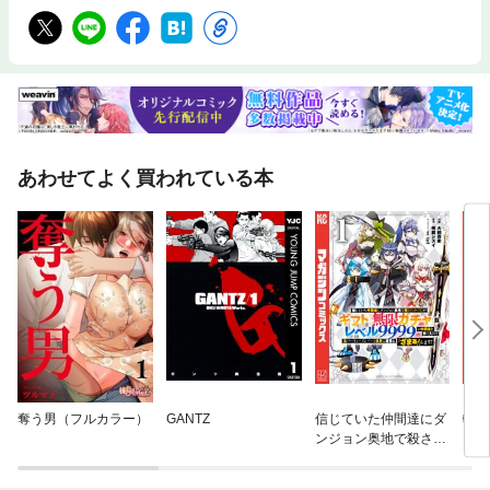
あわせてよく買われている本
奪う男（フルカラー）
GANTZ
信じていた仲間達にダ
転生
ンジョン奥地で殺され
った
かけたがギフト『無限
術を
ガチャ』でレベル９９