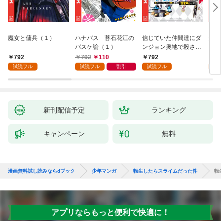
魔女と傭兵（１）
ハナバス 苔石花江の
信じていた仲間達にダ
追放
バスケ論（１）
ンジョン奥地で殺され
『自
かけたがギフト『無限
領地
792
792
110
792
7
ガチャ』でレベル９９
強の
試読フル
試読フル
割引
試読フル
試
９９の仲間達を手に入
～最
れて元パーティーメン
で始
バーと世界に復讐＆
拓ス
『ざまぁ！』します！
（１
（１）
新刊配信予定
ランキング
キャンペーン
無料
漫画無料試し読みならdブック
少年マンガ
転生したらスライムだった件
転
アプリならもっと便利で快適に！