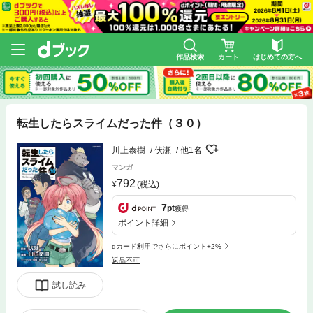
作品検索
カート
はじめての方へ
転生したらスライムだった件（３０）
川上泰樹
伏瀬
他1名
マンガ
792
(税込)
7
pt
獲得
ポイント詳細
dカード利用でさらにポイント+2%
返品不可
試し読み