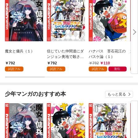
魔女と傭兵（１）
信じていた仲間達にダ
ハナバス 苔石花江の
追放
ンジョン奥地で殺され
バスケ論（１）
『自
かけたがギフト『無限
領地
792
792
792
110
7
ガチャ』でレベル９９
強の
試読フル
試読フル
試読フル
割引
試
９９の仲間達を手に入
～最
れて元パーティーメン
で始
バーと世界に復讐＆
拓ス
『ざまぁ！』します！
（１
少年マンガのおすすめ本
もっと見る
（１）