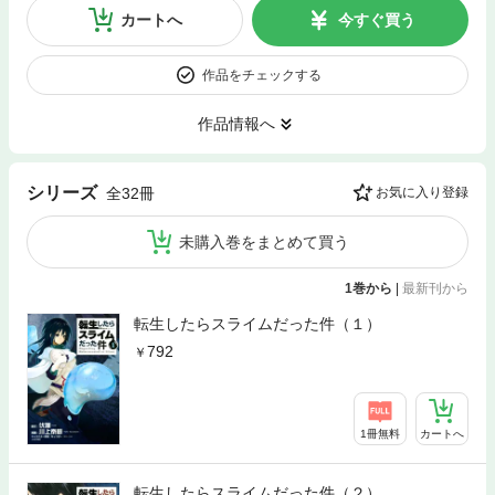
カートへ
今すぐ買う
作品をチェックする
作品情報へ
シリーズ
全32冊
お気に入り登録
未購入巻をまとめて買う
1巻から
|
最新刊から
転生したらスライムだった件（１）
792
1冊無料
カートへ
転生したらスライムだった件（２）