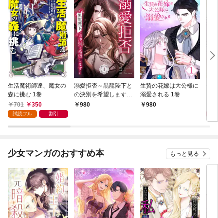
生活魔術師達、魔女の
溺愛拒否～黒龍陛下と
生贄の花嫁は大公様に
今世
森に挑む 1巻
の決別を希望します～
溺愛される 1巻
ます
1巻
701
350
9
980
980
試読フル
割引
少女マンガのおすすめ本
もっと見る