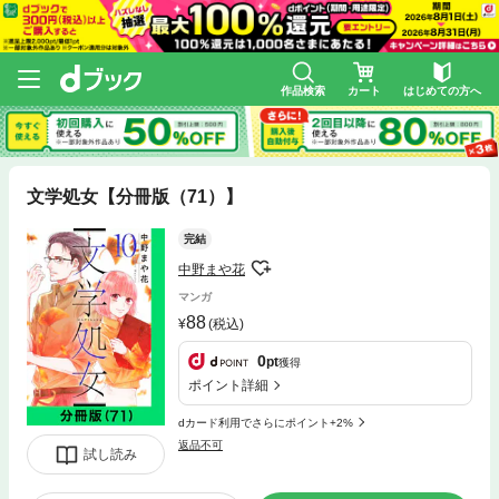
作品検索
カート
はじめての方へ
文学処女【分冊版（71）】
完結
中野まや花
マンガ
88
(税込)
0
pt
獲得
ポイント詳細
dカード利用でさらにポイント+2%
返品不可
試し読み