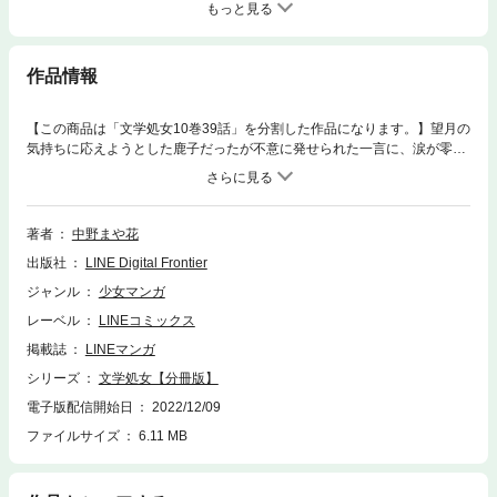
もっと見る
作品情報
【この商品は「文学処女10巻39話」を分割した作品になります。】望月の
気持ちに応えようとした鹿子だったが不意に発せられた一言に、涙が零れ
出す…。周囲の人々の優しさに支えられ、編集者としての決意を固めた鹿
子は再び加賀屋先生のもとへと走り出したーー。万感の思いを「言葉」に
込めて。※本電子書籍内に広告・その他情報が含まれている場合がござい
ますが、単行本発行当時のものとなります。何卒ご了承ください。
著者
中野まや花
出版社
LINE Digital Frontier
ジャンル
少女マンガ
レーベル
LINEコミックス
掲載誌
LINEマンガ
シリーズ
文学処女【分冊版】
電子版配信開始日
2022/12/09
ファイルサイズ
6.11 MB