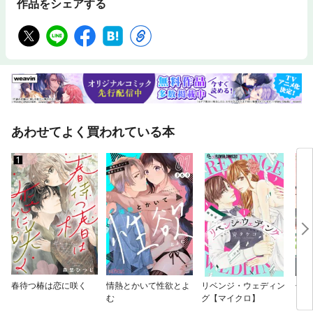
作品をシェアする
あわせてよく買われている本
春待つ椿は恋に咲く
情熱とかいて性欲とよ
リベンジ・ウェディン
傷モ
む
グ【マイクロ】