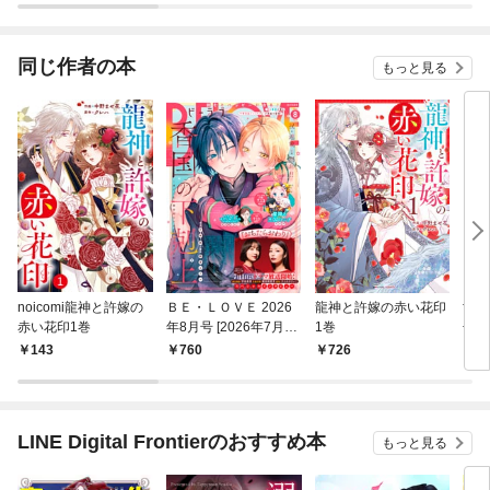
同じ作者の本
もっと見る
noicomi龍神と許嫁の
ＢＥ・ＬＯＶＥ 2026
龍神と許嫁の赤い花印
世界
赤い花印1巻
年8月号 [2026年7月1
1巻
冊版
日発売]
143
760
726
1
LINE Digital Frontierのおすすめ本
もっと見る