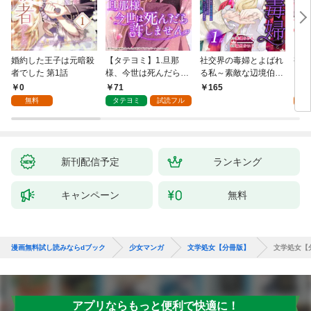
婚約した王子は元暗殺
【タテヨミ】1.旦那
社交界の毒婦とよばれ
視線
者でした 第1話
様、今世は死んだら許
る私～素敵な辺境伯令
る 1
しません
息に腕を折られたの
0
71
1
165
で、責任とってもらい
無料
タテヨミ
試読フル
試
ます～［ばら売り］
第1話
新刊配信予定
ランキング
キャンペーン
無料
漫画無料試し読みならdブック
少女マンガ
文学処女【分冊版】
文学処女【
アプリならもっと便利で快適に！