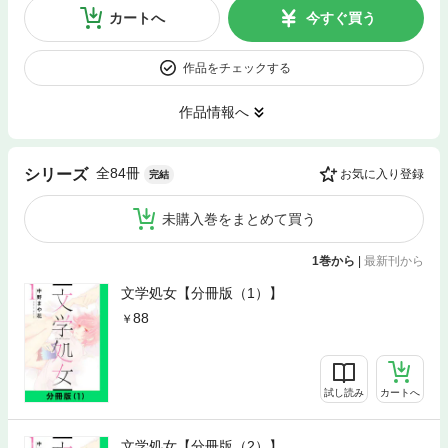
カートへ
今すぐ買う
作品をチェックする
作品情報へ
全84冊
シリーズ
お気に入り登録
完結
未購入巻をまとめて買う
1巻から
|
最新刊から
文学処女【分冊版（1）】
88
試し読み
カートへ
文学処女【分冊版（2）】