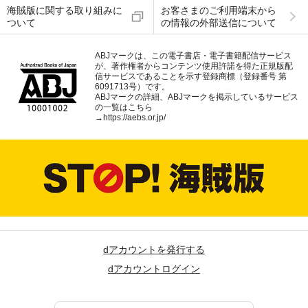
海賊版に関する取り組みに
お客さまのご利用端末から
ついて
の情報の外部送信について
ABJマークは、この電子書店・電子書籍配信サービス
が、著作権者からコンテンツ使用許諾を得た正規版配
信サービスであることを示す登録商標（登録番号 第
6091713号）です。
ABJマークの詳細、ABJマークを掲示しているサービス
の一覧はこちら
→
https://aebs.or.jp/
dアカウントを発行する
dアカウントログイン