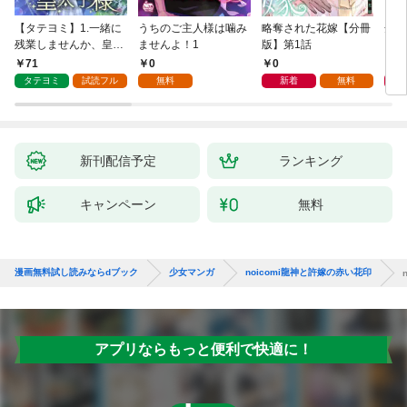
【タテヨミ】1.一緒に
うちのご主人様は噛み
略奪された花嫁【分冊
余命
残業しませんか、皇太
ませんよ！1
版】第1話
した
子様
話
71
0
0
0
タテヨミ
試読フル
無料
新着
無料
新刊配信予定
ランキング
キャンペーン
無料
漫画無料試し読みならdブック
少女マンガ
noicomi龍神と許嫁の赤い花印
アプリならもっと便利で快適に！