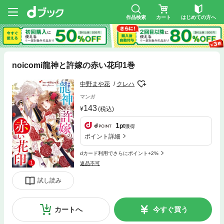
作品検索
カート
はじめての方へ
noicomi龍神と許嫁の赤い花印1巻
中野まや花
クレハ
マンガ
143
(税込)
1
pt
獲得
ポイント詳細
dカード利用でさらにポイント+2%
返品不可
試し読み
カートへ
今すぐ買う