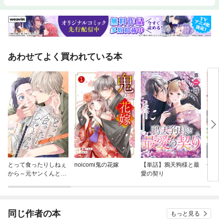
あわせてよく買われている本
とって食ったりしねぇ
noicomi鬼の花嫁
【単話】鴉天狗様と最
傷モ
から～元ヤンくんとの
愛の契り
恋事情～
同じ作者の本
もっと見る