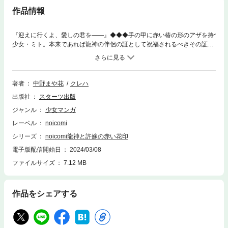
作品情報
『迎えに行くよ、愛しの君を――』◆◆◆手の甲に赤い椿の形のアザを持つ
少女・ミト。本来であれば龍神の伴侶の証として祝福されるべきその証
は、ミトが生まれ育った村では過去の因縁から凶兆として忌み嫌われてい
た。そのせいでミトは生まれた時から『忌み子』と呼ばれ、戸籍もなく罪
人のように責められ、虐げられる日々を送っていて……。そんなミトの唯
一の救いは幼い頃から夢に現れる美しい男性・波琉と過ごす時間だった。
著者
中野まや花
クレハ
銀色の髪に紫紺の瞳を持つ波琉は、実は天界の龍神たちの頂点に君臨する
出版社
スターツ出版
4人の龍神の一人『紫紺の王』と呼ばれる龍神で――！？◆◆◆時空を超え
た和風ラブファンタジー！ (この作品は電子コミック誌noicomi vol.96に収
ジャンル
少女マンガ
録されています。重複購入にご注意ください)
レーベル
noicomi
シリーズ
noicomi龍神と許嫁の赤い花印
電子版配信開始日
2024/03/08
ファイルサイズ
7.12 MB
作品をシェアする