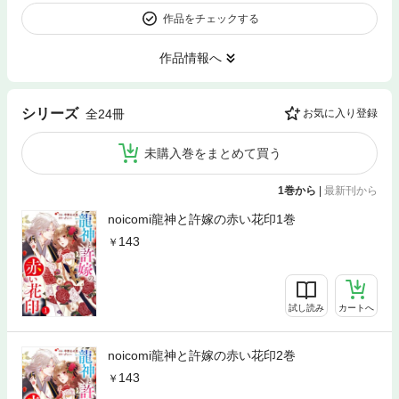
作品をチェックする
作品情報へ
シリーズ
全24冊
お気に入り登録
未購入巻をまとめて買う
1巻から
|
最新刊から
noicomi龍神と許嫁の赤い花印1巻
143
試し読み
カートへ
noicomi龍神と許嫁の赤い花印2巻
143