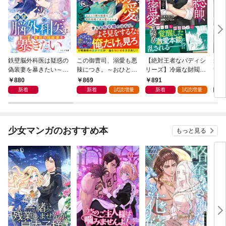
鉄壁脳外科医は疑惑の
この御曹司、溺愛も悪
【絶対王者なバディシ
最悪
偽装妻を暴きたい～か
辣につき。～おひとり
リーズ】冷厳な財閥総
ずが
りそめ夫婦だったのに
様な秘書は契約結婚で
帥、真面目と見せかけ
溺愛
880
869
891
8
溺愛が満ちて～【SS
攻め堕とされる～【S
容赦なく政略妻を濃密
【S
新着
新着
試読増量
新着
試読増量
付き】
S付き】
愛で攻める【電子限定
SS付き】
少女マンガのおすすめ本
もっと見る