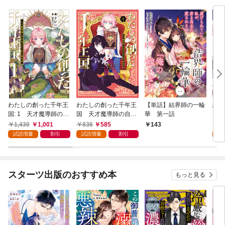
わたしの創った千年王
わたしの創った千年王
【単話】結界師の一輪
結界
国: 1 天才魔導師の自
国 天才魔導師の自由
華 第一話
由気ままな転生無双譚
気ままな転生無双譚: 1
1,430
1,001
836
585
7
143
【特典SS付】
【電子限定描き下ろし
試読増量
割引
試読増量
割引
試
付き】
スターツ出版のおすすめ本
もっと見る