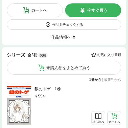
カートへ
今すぐ買う
作品をチェックする
作品情報へ
全5冊
シリーズ
お気に入り登録
完結
未購入巻をまとめて買う
1巻から
|
最新刊から
銀のトゲ 1巻
594
試し読み
カートへ