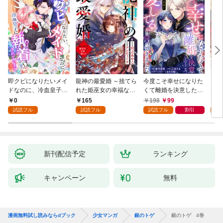
即クビになりたいメイ
龍神の最愛婚 ～捨てら
今度こそ幸せになりた
鬼条
ドなのに、冷血皇子に
れた姫巫女の幸福な嫁
くて離婚を決意したと
見初
執着されています第1
入り～: 1
ころ、無表情な旦那様
～１
0
165
198
99
1
話
が「愛してる」と言っ
試読フル
試読フル
試読フル
割引
試
てきました。1
新刊配信予定
ランキング
キャンペーン
無料
漫画無料試し読みならdブック
少女マンガ
銀のトゲ
銀のトゲ 4巻