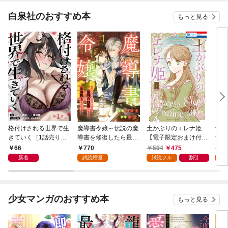
白泉社のおすすめ本
もっと見る
格付けされる世界で生
魔導書令嬢～伝説の魔
土かぶりのエレナ姫
愛さ
きていく［1話売り］
導書を修復したら最強
【電子限定おまけ付
つ 
第1話
の精霊が味方になりま
き】 1巻
66
770
594
475
6
した（クールな王弟殿
新着
試読増量
試読フル
割引
試
下がなぜかいつもそば
にいます）～【おまけ
描き下ろし付き】 1
巻
少女マンガのおすすめ本
もっと見る