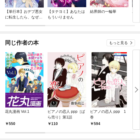
【単行本】おデブ悪女
【タテヨミ】あなたは
結界師の一輪華
バッ
に転生したら、なぜか
もういりません
ロイ
ラスボス王子様に執着
今世
されています
りが
てく
OMI
同じ作者の本
もっと見る
花丸漫画 Vol.1
ピアノの恋人 ppp［ば
ピアノの恋人 ppp 1
鬼が
ら売り］第1話
巻
550
110
594
5