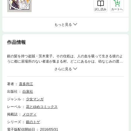
試し読み
カートへ
もっと見る
作品情報
銀の髪を持つ盗賊・茨木童子。その住処は、人の血を吸って生きる彼のよ
うに都に居場所のない者達が集まる村。どこにあるかは、幼なじみの渡辺
綱にも秘密…。ある日、綱は茨木と同じ村に住む佐由理に出会う。だが村
人にとって、綱は朝廷につながる危険人物で!?
著者
喜多尚江
出版社
白泉社
ジャンル
少女マンガ
レーベル
花とゆめコミックス
掲載誌
メロディ
シリーズ
銀のトゲ
電子版配信開始日
2016/05/31