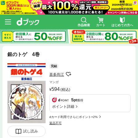
作品検索
カート
はじめての方へ
銀のトゲ 4巻
完結
喜多尚江
マンガ
594
(税込)
5
pt
獲得
ポイント詳細
dカード利用でさらにポイント+2%
返品不可
試し読み