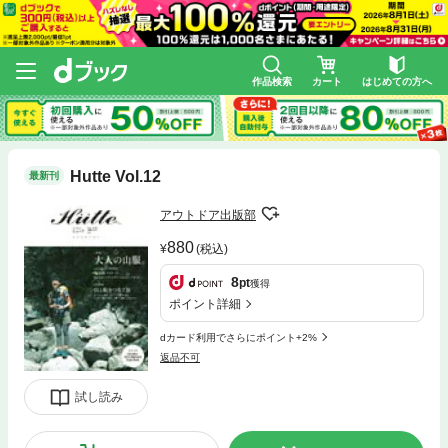
作品検索
カート
はじめての方へ
Hutte Vol.12
最新刊
アウトドア出版部
880
(税込)
8
pt
獲得
ポイント詳細
dカード利用でさらにポイント+2%
返品不可
試し読み