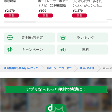
感動建築
ボートレーサーポケッ
心とからだの「歩きた
剣道
トナビ 2026後期版
くない」がなくなる
らせん流 ゆるらく歩
2,970
990
1,870
1,
き
新着
新着
新着
新刊配信予定
ランキング
キャンペーン
無料
漫画無料試し読みならdブック
スポーツ・アウトドア
Hutte Vol.12
Hutte V
アプリならもっと便利で快適に！