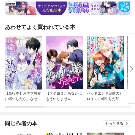
あわせてよく買われている本
【単行本】おデブ悪女
【タテヨミ】あなたは
バッドエンド目前のヒ
【タ
に転生したら、なぜか
もういりません
ロインに転生した私、
リ〜
ラスボス王子様に執着
今世では恋愛するつも
されています
りがチートな兄が離し
てくれません！？@C
OMIC
同じ作者の本
もっと見る