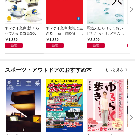
ヤマケイ文庫 新 くら
ヤマケイ文庫 荒地で生
羆追人たち（くまおい
くら
べてわかる野鳥300
きる 「新・冒険論」改
びとたち） ヒグマの虜
訂
になった10人
1,320
1,320
2,200
2,
新着
新着
新着
スポーツ・アウトドアのおすすめ本
もっと見る