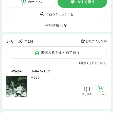
カートへ
今すぐ買う
作品をチェックする
作品情報へ
シリーズ
全1冊
お気に入り登録
未購入巻をまとめて買う
1巻から
|
最新刊から
Hutte Vol.12
880
試し読み
カートへ