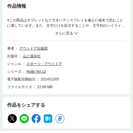
作品情報
※この商品はタブレットなど大きいディスプレイを備えた端末で読むこと
に適しています。また、文字だけを拡大することや、文字列のハイライ
ト、検索、辞書の参照、引用などの機能が使用できません。私と山をつな
ぐHutte。大人の山服をまとって夏の山旅、東へ西へ。夏休みだから時間
はたっぷり。少し遠出をして、気になるあの山を登りましょう。下山した
ら、山麓の町で一泊、ぶらりと散歩でもどうでしょう。登山も山麓の町歩
著者
アウトドア出版部
きも両方楽しむ、着回しの効く大人の山ウェアをまとい、自由でリラック
出版社
山と溪谷社
スできる夏の山旅スタイルを提案。巻頭グラフ☆「山と夏服。小松菜奈」
特集☆大人の山服▲ジャンル別買い方企画 ○シャツとパンツ○Tシャツ○バ
ジャンル
スポーツ・アウトドア
ックパック○ジャケット○靴○小物 ▲わたしの山服マイルール ▲山の夏
シリーズ
Hutte Vol.12
服、買い物クルージング第2特集「山と街をつなぐ旅」 ▲ルポ：KIKIが
あるく鳳凰三山 ▲編集部がすすめる各地の山と街ガイド○南アルプスと
電子版配信開始日
2014/12/05
甲府 ○北アルプスと松本 ○北アルプスと富山 ○南八ヶ岳と小淵沢 ○八
ファイルサイズ
22.69 MB
幡平と盛岡 ○六甲山と神戸ヒュッテコラム▲インタビュー＿松尾たい
こ ▲街の中の山＿山の古書店 ▲ヒュッテ研究会＿山ガールファッショ
ン変遷▲山の道具鑑定団＿山の時計 FOOD＿手作り行動食 カルチャー
作品をシェアする
＿山の写真☆別冊付録／Columbia 2014 Summer＆Fall Women’s Style Bo
ok コロンビアとヒュッテが提案する夏から秋のマウンテンスタイルブッ
ク。※電子版は巻末に掲載本文と別冊を区別する為に白紙ページが2頁入り
ます。