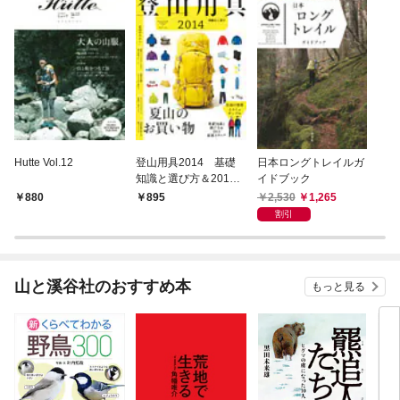
Hutte Vol.12
登山用具2014 基礎
日本ロングトレイルガ
知識と選び方＆2014
イドブック
最新カタログ
2,530
1,265
880
895
割引
山と溪谷社のおすすめ本
もっと見る