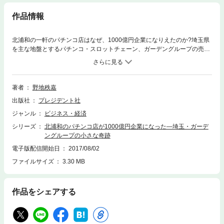
作品情報
北浦和の一軒のパチンコ店はなぜ、1000億円企業になりえたのか?埼玉県
を主な地盤とするパチンコ・スロットチェーン、ガーデングループの売り
上げは1000億円。もともとは一軒のパチンコ店だった。現社長の密山根成
(もとなり)は一軒を1000億円企業にした。成長させるために彼がやったこ
とはひとつしかない。企業理念を作ってそれを信じたこと。みんなで、自
分たちだけの企業理念をつくったことだった。【著者紹介】野地秩嘉(の
著者
野地秩嘉
じ・つねよし)1957年、東京都生まれ。早稲田大学商学部卒。出版社勤
出版社
プレジデント社
務、美術プロデューサー経てノンフィクション作家に。人物ルポルタージ
ュ、ビジネスから、食、芸術、海外文化に至るまで幅広い分野で執筆。著
ジャンル
ビジネス・経済
書に『キャンティ物語』(幻冬舎文庫)『TOKYOオリンピック物語』(小学
シリーズ
北浦和のパチンコ店が1000億円企業になった―埼玉・ガーデ
館文庫)『高倉健インタヴューズ』(小学館文庫プレジデントセレクト)『川
ングループの小さな奇跡
端キャプテンにゴルフを習う』『なぜ、人は餃子の王将の行列に並ぶの
か？』(共にプレジデント社)ほか著書多数。【目次より】まえがき1◆パチ
電子版配信開始日
2017/08/02
ンコ博物館2◆有楽会館3◆変化のあと4◆生き残るための改革5◆開店資金の
ファイルサイズ
3.30 MB
調達6◆二号店オープン7◆1000億円企業へ8◆大型店9◆その日のこと10◆
パチンコホールはどうすれば成長するのか第二部◆いまガーデングループ
はどうなっているのか？◆密山根成からの手紙
作品をシェアする