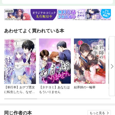
あわせてよく買われている本
【単行本】おデブ悪女
【タテヨミ】あなたは
結界師の一輪華
バッ
に転生したら、なぜか
もういりません
ロイ
ラスボス王子様に執着
今世
されています
りが
てく
OMI
同じ作者の本
もっと見る