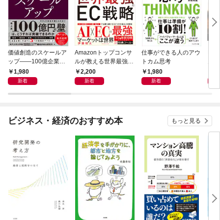
価値創造のスケールア
Amazonトップコンサ
仕事ができる人のアウ
PRE
ップ――100億企業へ
ルが教える世界最強の
トカム思考
月1
の変革シナリオ
EC戦略
1,980
2,200
1,980
9
新着
新着
新着
ビジネス・経済のおすすめ本
もっと見る