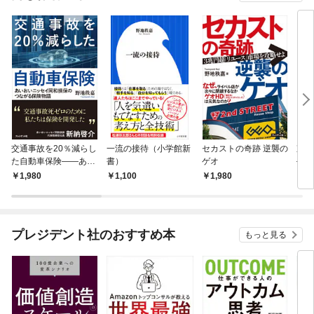
交通事故を20％減らし
一流の接待（小学館新
セカストの奇跡 逆襲の
東映
た自動車保険――あい
書）
ゲオ
―吹
おいニッセイ同和損保
1,980
1,100
1,980
2,
のつながる保険物語
プレジデント社のおすすめ本
もっと見る