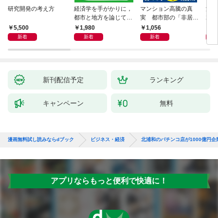
研究開発の考え方
経済学を手がかりに，
マンション高騰の真
海事
都市と地方を論じてみ
実 都市部の「非居住
20
よう
化」が街を壊す
時代
5,500
1,980
1,056
1,
邦船
新着
新着
新着
新刊配信予定
ランキング
キャンペーン
無料
漫画無料試し読みならdブック
ビジネス・経済
北浦和のパチンコ店が1000億円
アプリならもっと便利で快適に！