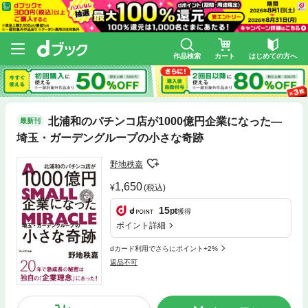
作品検索
カート
はじめての方へ
北浦和のパチンコ店が1000億円企業になった―
最新刊
埼玉・ガーデングループの小さな奇跡
野地秩嘉
1,650
(税込)
15
pt
獲得
ポイント詳細
dカード利用でさらにポイント+2%
返品不可