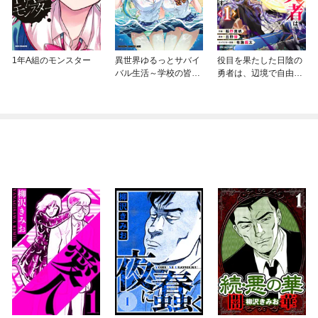
1年A組のモンスター
異世界ゆるっとサバイ
役目を果たした日陰の
バル生活～学校の皆と
勇者は、辺境で自由に
異世界の無人島に転移
生きていきます
したけど俺だけ楽勝で
す～