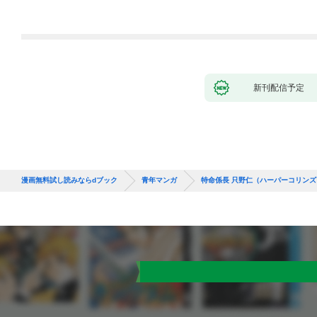
新刊配信予定
漫画無料試し読みならdブック
青年マンガ
特命係長 只野仁（ハーパーコリンズ