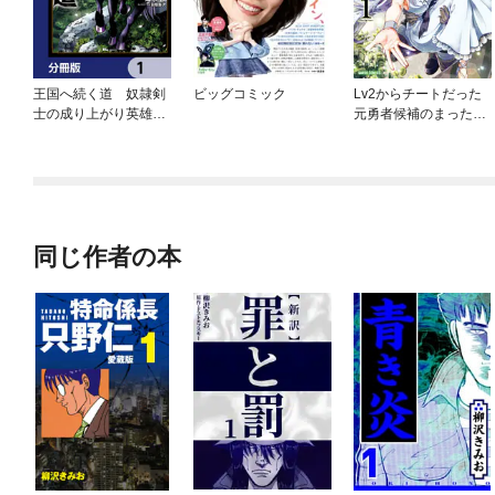
王国へ続く道 奴隷剣
ビッグコミック
Lv2からチートだった
士の成り上がり英雄譚
元勇者候補のまったり
【分冊版】
異世界ライフ
同じ作者の本