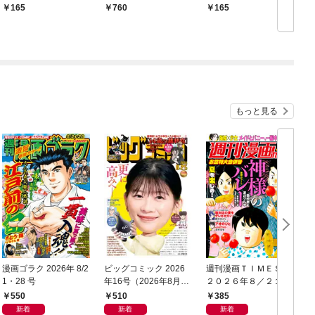
暴かれて２４時間とろ
に突入中！？ 1【単
倫皇太子に咲き濡らさ
165
760
165
とろに甘やかされてま
行本版 電子限定おまけ
れる【分冊版】1話
す【分冊版】1話
漫画付き】
もっと見る
漫画ゴラク 2026年 8/2
ビッグコミック 2026
週刊漫画ＴＩＭＥＳ
1・28 号
年16号（2026年8月7
２０２６年８／２１・
日発売）
２８合併号
550
510
385
新着
新着
新着