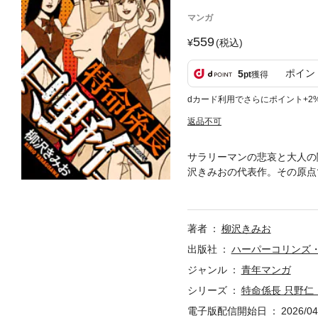
マンガ
559
(税込)
ポイン
5
pt
獲得
dカード利用でさらにポイント+2
返品不可
サラリーマンの悲哀と大人の
沢きみおの代表作。その原点
冴えない係長・只野仁には裏
ラブルを解決させる極秘の仕
長・野村を救うこと。地味だ
著者
柳沢きみお
1」第3話「問題社員2」第4
「美女アナ1」第10話「美女
出版社
ハーパーコリンズ
ジャンル
青年マンガ
シリーズ
特命係長 只野仁
電子版配信開始日
2026/04