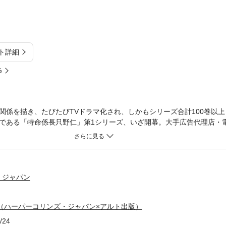
ト詳細
%
関係を描き、たびたびTVドラマ化され、しかもシリーズ合計100巻以
である「特命係長只野仁」第1シリーズ、いざ開幕。大手広告代理店・
の顔があった。会社の最高権力者・黒川会長からの特命を受け、社内外
事を請け負っていたのだ。初回は、女子高生との性交をネタにゆすられ
が、重要なミッションがいま、始まる。＜目次＞第1巻第1話「謎の男」
話「問題社員3」第5話「問題社員4」第6話「代償」第7話「派閥」第8話
アナ2」第11話「美女アナ3」第12話「美女アナ4」初出：週刊現代（講
・ジャパン
（ハーパーコリンズ・ジャパン×アルト出版）
/24