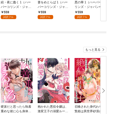
続・夜に蠢く 1（ハー
妻をめとらば 1（ハー
悪の華 1（ハーパーコ
パーコリンズ・ジャパ
パーコリンズ・ジャパ
リンズ・ジャパン×ア
ン×アルト出版）
ン×アルト出版）
ルト出版）
559
559
559
試読フル
試読フル
試読フル
もっと見る
硬派だと思ったら執着
抱かれた悪役令嬢は、
召喚された身代わりの
重めな彼に心も身体も
激変王子の溺愛ルート
贄姫は異世界砂漠の絶