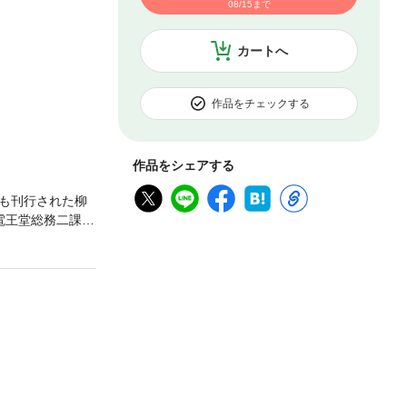
08/15まで
カートへ
作品をチェックする
作品をシェアする
上も刊行された柳
電王堂総務二課の
で巻き起こるト
ている営業課
第2話「問題社員
「拉致」第9話
談社）