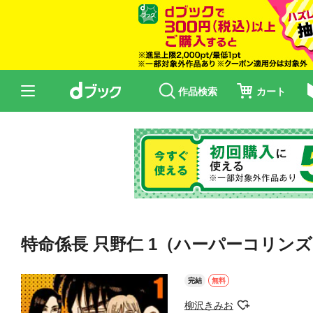
作品検索
カート
特命係長 只野仁 1（ハーパーコリン
完結
無料
柳沢きみお