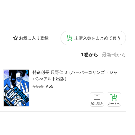
お気に入り登録
未購入巻をまとめて買う
1巻から
|
最新刊から
特命係長 只野仁 3（ハーパーコリンズ・ジャ
パン×アルト出版）
559
55
試し読み
カートへ