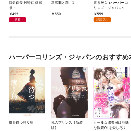
特命係長 只野仁 愛蔵
新訳罪と罰 1
青き炎 1（ハーパーコ
版 １
リンズ・ジャパン×ア
ルト出版）
495
559
550
新着
試読フル
ハーパーコリンズ・ジャパンのおすすめ
風を待つ渡り鳥
私のプリンス【新装
クールな御曹司は地味
版】
な眼鏡OLを愛し尽くし