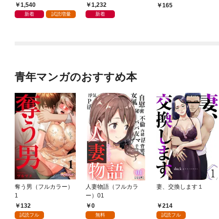
たい【分冊版】 1話
1,540
1,232
165
新着
試読増量
新着
青年マンガのおすすめ本
奪う男（フルカラー）
人妻物語（フルカラ
妻、交換します１
1
ー）01
132
0
214
試読フル
無料
試読フル