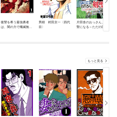
復讐を希う最強勇者
男樹 村田京一〈四代
片田舎のおっさん、剣
湾
は、闇の力で殲滅無双
目〉
聖になる～ただの田舎
する
の剣術師範だったの
に、大成した弟子たち
が俺を放ってくれない
件～(話売り)
もっと見る