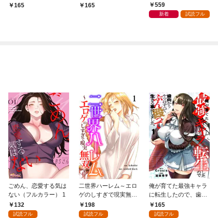
版】1話
トのとろあまカウンセ
×アルト出版）
559
165
165
リング【分冊版】1話
新着
試読フル
ごめん、恋愛する気は
二世界ハーレム～エロ
俺が育てた最強キャラ
ない（フルカラー） 1
ゲのしすぎで現実無双
に転生したので、歯向
～１
かうヤツはすべてぶん
132
198
165
殴って生きる事にしま
試読フル
試読フル
試読フル