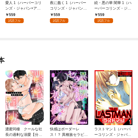
愛人 1（ハーパーコリ
夜に蠢く 1（ハーパー
続・悪の華 闇華 1（ハ
ンズ・ジャパン×アル
コリンズ・ジャパン×
ーパーコリンズ・ジャ
ト出版）
アルト出版）
パン×アルト出版）
559
559
559
試読フル
試読フル
試読フル
本
濃蜜同棲 クールな社
快感はボーダーレ
ラストマン 1（ハーパ
長の過剰な溺愛【分冊
ス！？ 異種族セラピス
ーコリンズ・ジャパン