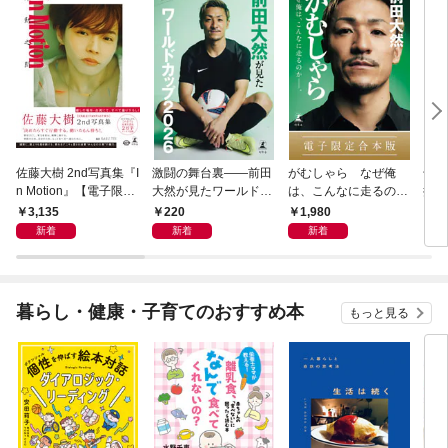
佐藤大樹 2nd写真集『I
激闘の舞台裏――前田
がむしゃら なぜ俺
千夏
n Motion』【電子限定
大然が見たワールドカ
は、こんなに走るのか
捕物
動画特典付き】
ップ2026
——。【電子限定合本
3,135
220
1,980
7
版】
新着
新着
新着
暮らし・健康・子育てのおすすめ本
もっと見る