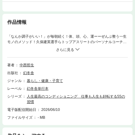
作品情報
「なんか調子がいい！」が毎朝続く！体、頭、心、運ーーぜんぶ整う一生
モノのメソッド！久保建英選手らトップアスリートのパーソナルコーチが
究極のコンディショニング術を初公開！【小さな習慣で、人生の歯車が回
り出す】・「布団をたたむ」を朝イチの習慣に・「スマホ」を持つ手を
時々替える・「耳ひっぱり」で疲れをリセットする・「胸からが足」だと
思って歩く・「空腹」を楽しむ・「神社仏閣」を巡る・「駅や横断歩道」
著者
中西哲生
で焦って走らない・「生→焼き物→煮物→揚げ物」の順で食べるジムも、
出版社
幻冬舎
厳しい食事制限も、必要なし。「呼吸」「姿勢」「歩き方」日常の何気な
い小さな所作を整えるだけで、人間が本来持っている力が呼び覚まされ、
ジャンル
暮らし・健康・子育て
仕事も人生も劇的に好転します。自分との小さな約束を守り「丁寧に生き
レーベル
幻冬舎単行本
る」ことで、仕事のパフォーマンスも、メンタルも、すべてがうまくい
く。毎日を戦うすべての人に読んでほしい、今日からすぐできる「55の習
シリーズ
人生最高のコンディショニング 仕事も人生も好転する55の
慣」です。【目次】［1章］ルーティン［2章］呼吸［3章］姿勢［4章］所
習慣
作［5章］食事［6章］メンタル
電子版配信開始日
2026/06/10
ファイルサイズ
- MB