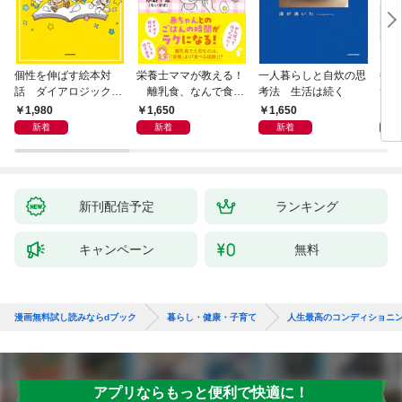
個性を伸ばす絵本対
栄養士ママが教える！
一人暮らしと自炊の思
毎日
話 ダイアロジック・
離乳食、なんで食べ
考法 生活は続く
ず3
リーディング
てくれないの？ 赤ちゃ
1,980
1,650
1,650
9
んの「食べない」に困
新着
新着
新着
ったら読む本
新刊配信予定
ランキング
キャンペーン
無料
漫画無料試し読みならdブック
暮らし・健康・子育て
人生最高のコンディショニン
アプリならもっと便利で快適に！