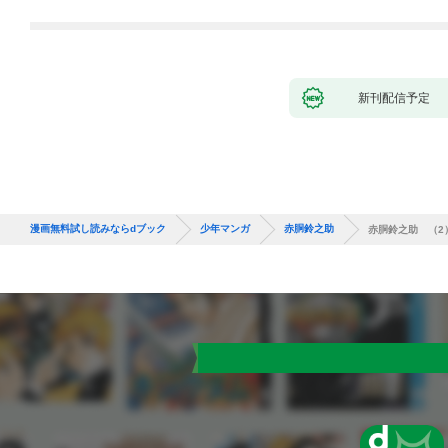
バーと世界に復讐＆
『ざまぁ！』します！
（１）
新刊配信予定
漫画無料試し読みならdブック
少年マンガ
赤胴鈴之助
赤胴鈴之助 （2