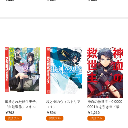
440
440
440
追放された転生王子、
杖と剣のウィストリア
神血の救世主～0.0000
『自動製作』スキルで
（１）
0001％を引き当て最強
領地を爆速で開拓し最
へ～【電子書籍特典
792
594
1,210
強の村を作ってしまう
付】（１）
試読フル
試読フル
試読フル
～最強クラフトスキル
で始める、楽々領地開