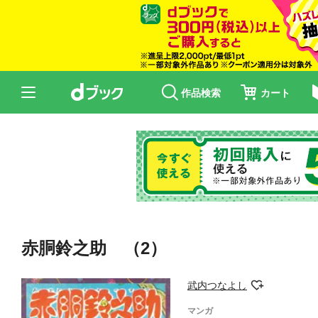
作品検索
カート
赤胴鈴之助 （2）
武内つなよし
マンガ