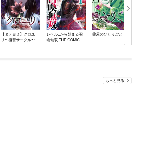
【タテヨミ】クロユ
レベル1から始まる召
薬屋のひとりごと
リ〜復讐サークル〜
喚無双 THE COMIC
もっと見る