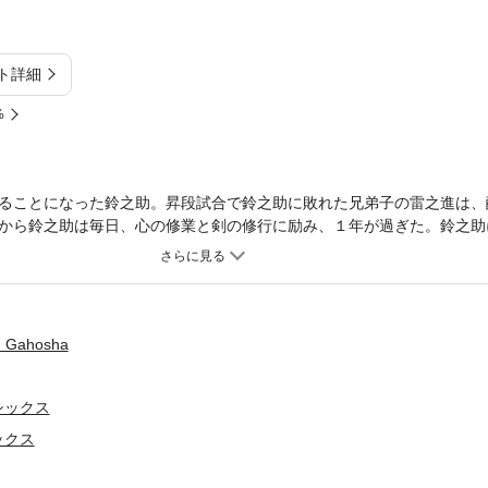
ト詳細
%
ることになった鈴之助。昇段試合で鈴之助に敗れた兄弟子の雷之進は、
から鈴之助は毎日、心の修業と剣の修行に励み、１年が過ぎた。鈴之助
の名手、岳林坊らと鈴之助に果たし状を送りつける。師の千葉周作に陰
かう鈴之助。
Gahosha
シックス
ックス