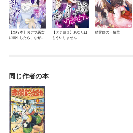
【単行本】おデブ悪女
【タテヨミ】あなたは
結界師の一輪華
に転生したら、なぜか
もういりません
ラスボス王子様に執着
されています
同じ作者の本