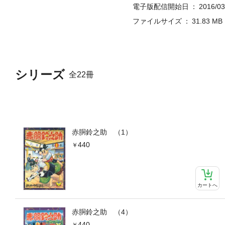
電子版配信開始日
2016/03
ファイルサイズ
31.83 MB
シリーズ
全22冊
赤胴鈴之助 （1）
440
カートへ
赤胴鈴之助 （4）
440