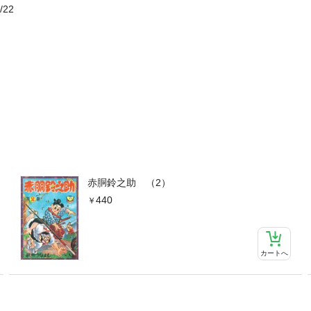
/22
赤胴鈴之助 （2）
440
カートへ