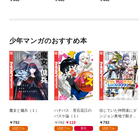
440
440
440
少年マンガのおすすめ本
魔女と傭兵（１）
ハナバス 苔石花江の
信じていた仲間達にダ
バスケ論（１）
ンジョン奥地で殺され
かけたがギフト『無限
792
792
110
792
ガチャ』でレベル９９
試読フル
試読フル
割引
試読フル
９９の仲間達を手に入
れて元パーティーメン