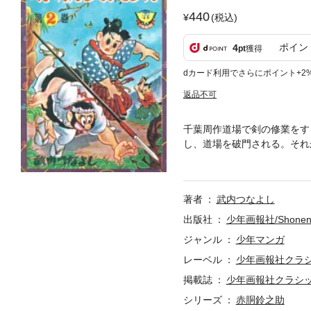
440
(税込)
ポイン
4
pt
獲得
dカード利用でさらにポイント+2
返品不可
千葉周作道場で剣の修業をす
し、道場を破門される。それ
雷之進は、兄の宝蔵院流の槍
げ、兄弟が待つ妖魔ヶ原へ向
著者
武内つなよし
出版社
少年画報社/Shonen 
ジャンル
少年マンガ
レーベル
少年画報社クラ
掲載誌
少年画報社クラシ
シリーズ
赤胴鈴之助