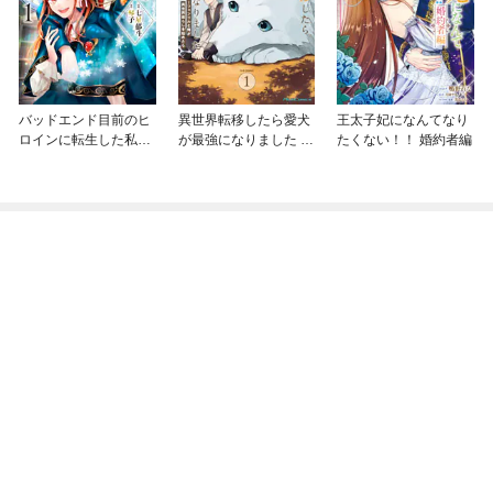
バッドエンド目前のヒ
異世界転移したら愛犬
王太子妃になんてなり
ロインに転生した私、
が最強になりました ～
たくない！！ 婚約者編
今世では恋愛するつも
シルバーフェンリルと
りがチートな兄が離し
俺が異世界暮らしを始
てくれません！？@C
めたら～ THE COMIC
OMIC