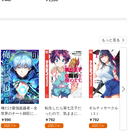
440
1,100
もっと見る
俺だけ最強超越者～全
転生したら第七王子だ
ギルティサークル
世界のチート師匠に認
ったので、気ままに魔
（１）
められた～【単行本】
術を極めます（１）
990
792
792
（１）
試読フル
試読フル
試読フル