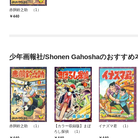
赤胴鈴之助 （1）
440
少年画報社/Shonen Gahoshaのおすすめ
赤胴鈴之助 （1）
【カラー収録版】まぼ
イナズマ君 （1）
ろし探偵 （1）