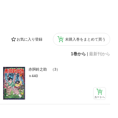
お気に入り登録
未購入巻をまとめて買う
1巻から
|
最新刊から
赤胴鈴之助 （3）
440
カートへ