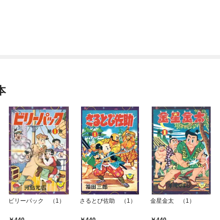
本
ビリーパック （1）
さるとび佐助 （1）
金星金太 （1）