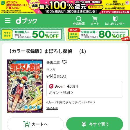
作品検索
カート
はじめての方へ
【カラー収録版】まぼろし探偵 （1）
桑田二郎
マンガ
440
(税込)
4
pt
獲得
ポイント詳細
dカード利用でさらにポイント+2%
返品不可
カートへ
今すぐ買う