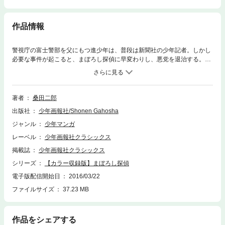
作品情報
警視庁の富士警部を父にもつ進少年は、普段は新聞社の少年記者。しかし
必要な事件が起こると、まぼろし探偵に早変わりし、悪党を退治する。進
が川で夜釣りをしていると、銃で撃たれ重傷の丸の外警察署署長の角田が
釣り糸に引っかかった。そして父の富士警部と丸の外警察署に行くと、な
んとそこには角田署長が…!?
著者
桑田二郎
出版社
少年画報社/Shonen Gahosha
ジャンル
少年マンガ
レーベル
少年画報社クラシックス
掲載誌
少年画報社クラシックス
シリーズ
【カラー収録版】まぼろし探偵
電子版配信開始日
2016/03/22
ファイルサイズ
37.23 MB
作品をシェアする