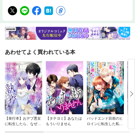
あわせてよく買われている本
【単行本】おデブ悪女
【タテヨミ】あなたは
バッドエンド目前のヒ
【タ
に転生したら、なぜか
もういりません
ロインに転生した私、
リ〜
ラスボス王子様に執着
今世では恋愛するつも
されています
りがチートな兄が離し