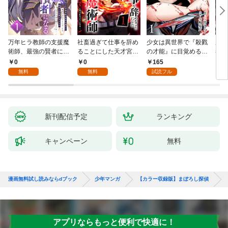
万年ヒラ教師の支援魔
社畜過ぎて仕事を辞め
少女は異世界で『殺戮
魔王
術師、最強の賢者にな
ることにした天才宮廷
の才能』に目覚める
者パ
る～不人気の支援魔術
魔術師～辺境の地でス
(話売り) #1
やっ
0
0
165
2
師は給料泥棒だと魔術
ローライフを夢見る
無料
無料
試読フル
大学をクビになった
が、不届き者を倒して
が、出世した元教え子
いたら『最果ての魔
たちのおかげで何も困
女』と呼ばれるように
らない件～ 第1話
なる～ 第1話
新刊配信予定
ランキング
キャンペーン
無料
漫画無料試し読みならdブック
少年マンガ
【カラー収録版】まぼろし探偵
アプリならもっと便利で快適に！