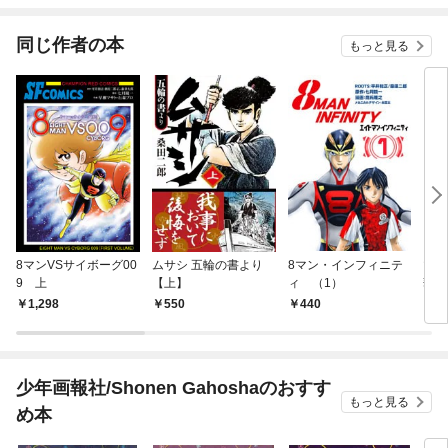
てくれません！？@C
OMIC
同じ作者の本
もっと見る
8マンVSサイボーグ00
ムサシ 五輪の書より
8マン・インフィニテ
マン
9 上
【上】
ィ （1）
華経
1,298
550
440
5
少年画報社/Shonen Gahoshaのおすす
もっと見る
め本