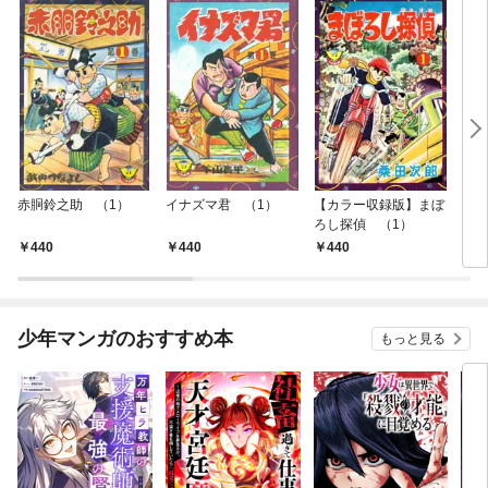
赤胴鈴之助 （1）
イナズマ君 （1）
【カラー収録版】まぼ
ビリ
ろし探偵 （1）
440
440
440
4
少年マンガのおすすめ本
もっと見る