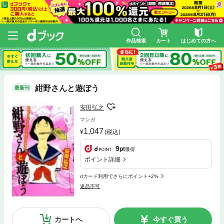
作品検索
カート
はじめての方へ
紺野さんと遊ぼう
最新刊
安田弘之
マンガ
1,047
(税込)
9
pt
獲得
ポイント詳細
dカード利用でさらにポイント+2%
返品不可
カートへ
今すぐ買う