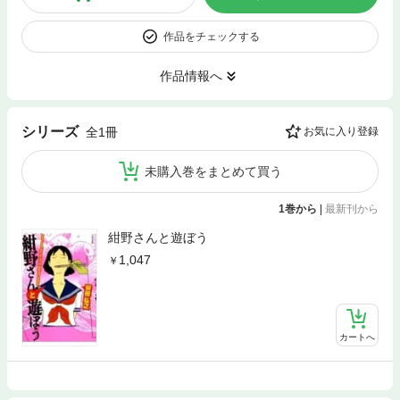
作品をチェックする
作品情報へ
シリーズ
全1冊
お気に入り登録
未購入巻をまとめて買う
1巻から
|
最新刊から
紺野さんと遊ぼう
1,047
カートへ