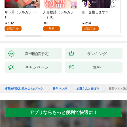
奪う男（フルカラー）
人妻物語（フルカラ
妻、交換します１
ごめ
1
ー）01
ない
132
0
214
1
試読フル
無料
試読フル
試
新刊配信予定
ランキング
キャンペーン
無料
漫画無料試し読みならdブック
青年マンガ
紺野さんと遊ぼう
紺野さんと遊
アプリならもっと便利で快適に！