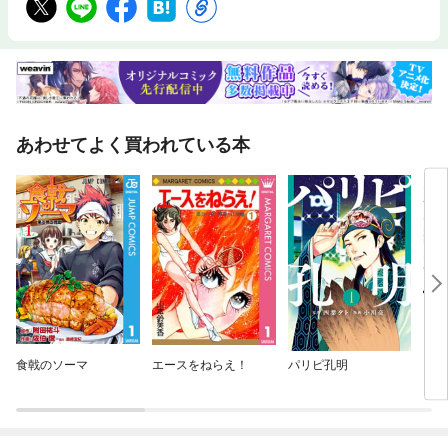
あわせてよく買われている本
食戟のソーマ
エースをねらえ！
パリピ孔明
ギフ