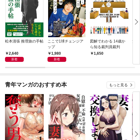
松本清張 推理旅の手帖
ここで1球チェンジア
図解でわかる 14歳か
深夜
ップ
ら知る裁判員裁判
ぐら
こと
2,640
1,980
1,650
2,
新着
新着
青年マンガのおすすめ本
もっと見る