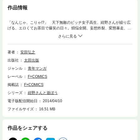
作品情報
「なんじゃ、こりゃ!?」 天下無敵のビッチ女子高生、紺野さんが繰り広
げる、エロくてお茶目で爆笑の日々。煩悩全開、妄想炸裂、変態暴走、３
バカ拍子そろった革命的エロマンガ！ これぞ究極のエロ！ 掟破りのヘ
ンタイ反則技連発！ 描きおろし豪華ボーナストラックつき（コスプレ一
発芸ほか）！
著者
安田弘之
出版社
太田出版
ジャンル
青年マンガ
レーベル
F×COMICS
掲載誌
F×COMICS
シリーズ
紺野さんと遊ぼう
電子版配信開始日
2014/04/10
ファイルサイズ
16.51 MB
作品をシェアする