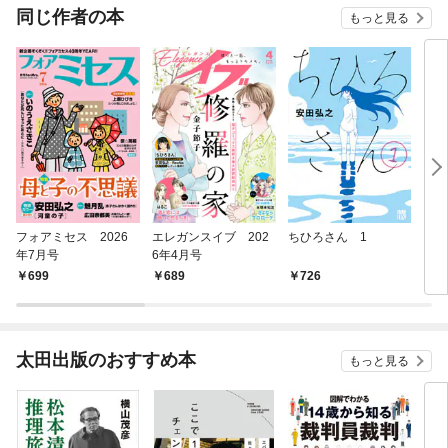
同じ作者の本
もっと見る
フォアミセス 2026
エレガンスイブ 202
ちひろさん 1
アフ
年7月号
6年4月号
ＨＲ
９８
699
689
726
7
（春
太田出版のおすすめ本
もっと見る