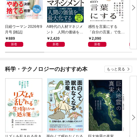
日経ウーマン 2026年9
AI時代の人材マネジメ
感性を言葉にする
ロン
月号 [雑誌]
ント 人間の価値を最
「自分の言葉」で生き
に学
大化する条件
るための教科書
ウン
889
2,420
2,090
1,
新着
新着
新着
科学・テクノロジーのおすすめ本
もっと見る
リズムを乱される生き
面白くて眠れなくなる
巨大地震の真実
病は