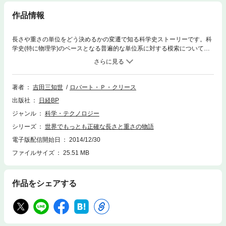
作品情報
長さや重さの単位をどう決めるかの変遷で知る科学史ストーリーです。科
学史(特に物理学)のベースとなる普遍的な単位系に対する模索について、
哲学っぽいトリビア的な知識を開陳します。長さと重さの単位となるメー
トルやキログラムは従来では「原器」と呼ばれる人工物を基準としていま
したが、長さの伸縮や重さの増減のために、信頼性が揺らいできました。
本書の第12章の「さらばキログラム」は、キログラム原器との分離とキロ
著者
吉田三知世
ロバート・Ｐ・クリース
グラムの再定義を詳述しています。
出版社
日経BP
ジャンル
科学・テクノロジー
シリーズ
世界でもっとも正確な長さと重さの物語
電子版配信開始日
2014/12/30
ファイルサイズ
25.51 MB
作品をシェアする