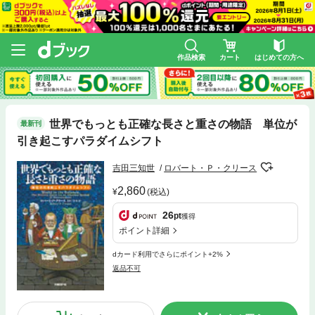
作品検索
カート
はじめての方へ
世界でもっとも正確な長さと重さの物語 単位が
最新刊
引き起こすパラダイムシフト
吉田三知世
ロバート・Ｐ・クリース
2,860
(税込)
26
pt
獲得
ポイント詳細
dカード利用でさらにポイント+2%
返品不可