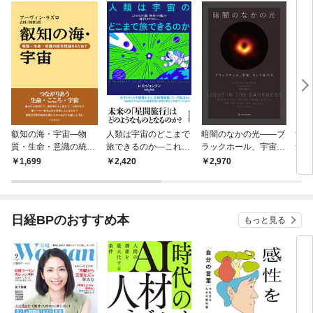
叡知の海・宇宙―物
人類は宇宙のどこまで
暗闇のなかの光――ブ
世界
質・生命・意識の統合
旅できるのか―これか
ラックホール、宇宙、
量子
理論をもとめて
らの「遠い恒星への
そして私たち
のモ
1,699
2,420
2,970
3,
旅」の科学とテクノロ
ジー
日経BPのおすすめ本
もっと見る