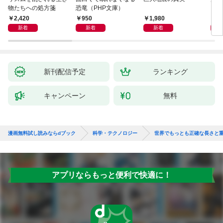
物たちへの処方箋
恐竜（PHP文庫）
2,420
950
1,980
2,
新着
新着
新着
新刊配信予定
ランキング
キャンペーン
無料
漫画無料試し読みならdブック
科学・テクノロジー
世界でもっとも正確な長さと
アプリならもっと便利で快適に！