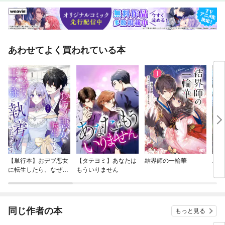
あわせてよく買われている本
【単行本】おデブ悪女
【タテヨミ】あなたは
結界師の一輪華
バッ
に転生したら、なぜか
もういりません
ロイ
ラスボス王子様に執着
今世
されています
りが
てく
OMI
同じ作者の本
もっと見る