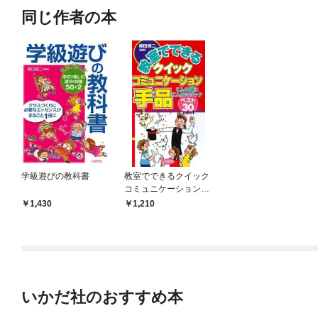
同じ作者の本
学級遊びの教科書
教室でできるクイック
コミュニケーション手
品
1,430
1,210
いかだ社のおすすめ本