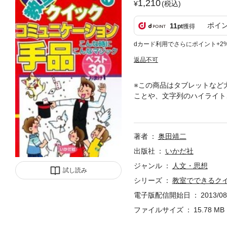
1,210
(税込)
ポイ
11
pt
獲得
dカード利用でさらにポイント+2
返品不可
※この商品はタブレットなど
ことや、文字列のハイライト
どもと心を通わす場面に合わ
著者
奥田靖二
出版社
いかだ社
ジャンル
人文・思想
試し読み
シリーズ
教室でできるク
電子版配信開始日
2013/08
ファイルサイズ
15.78 MB