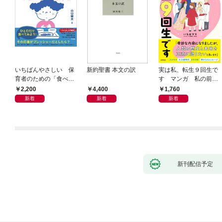
いちばんやさしい 保
新約聖書 本文の訳
実は私、転生９回生で
育者のための「食べな
す マンガ 私の前世
い子」サポートＢＯＯ
物語
2,200
4,400
1,760
Ｋ 偏食・少食のお悩
新着
新着
新着
み解決！
新刊配信予定