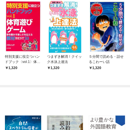
特別支援に役立つハン
つまずき解消！クイッ
５分間で読める・話せ
ドブック〈vol.1〉体育
ク水泳上達法
るこわーい話
遊びゲーム
1,320
1,320
1,320