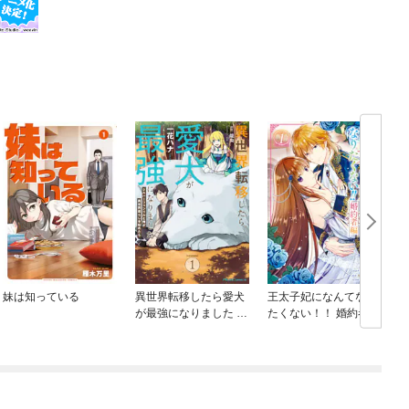
妹は知っている
異世界転移したら愛犬
王太子妃になんてなり
が最強になりました ～
たくない！！ 婚約者編
シルバーフェンリルと
俺が異世界暮らしを始
めたら～ THE COMIC