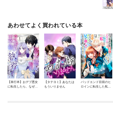
あわせてよく買われている本
【単行本】おデブ悪女
【タテヨミ】あなたは
バッドエンド目前のヒ
に転生したら、なぜか
もういりません
ロインに転生した私、
ラスボス王子様に執着
今世では恋愛するつも
されています
りがチートな兄が離し
てくれません！？@C
OMIC