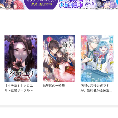
【タテヨミ】クロユ
結界師の一輪華
病弱な悪役令嬢です
リ〜復讐サークル〜
が、婚約者が過保護す
ぎて逃げ出したい(私た
ち犬猿の仲でしたよ
ね！？)