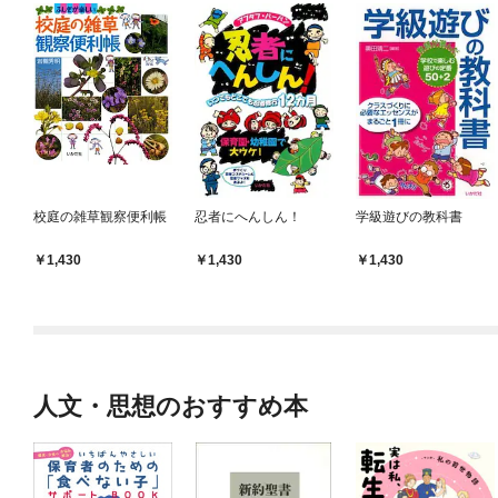
校庭の雑草観察便利帳
忍者にへんしん！
学級遊びの教科書
1,430
1,430
1,430
人文・思想のおすすめ本