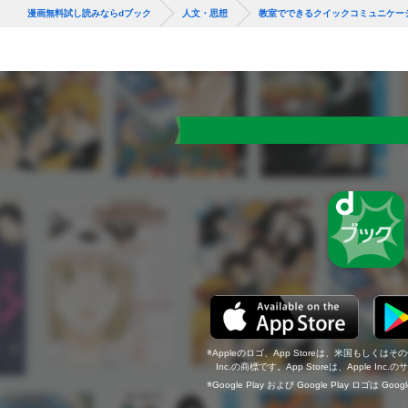
漫画無料試し読みならdブック
人文・思想
教室でできるクイックコミュニケー
Appleのロゴ、App Storeは、米国もしくはそ
Inc.の商標です。App Storeは、Apple In
Google Play および Google Play ロゴは Go