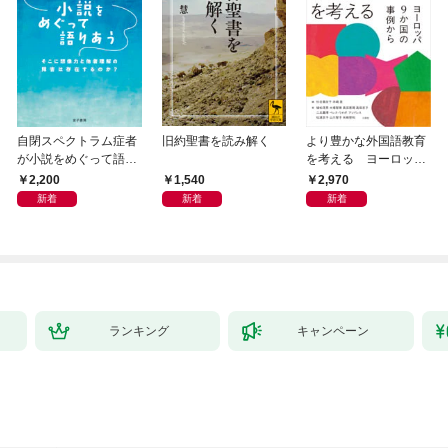
自閉スペクトラム症者
旧約聖書を読み解く
より豊かな外国語教育
が小説をめぐって語り
を考える ヨーロッパ
あう
9か国の事例から
2,200
1,540
2,970
新着
新着
新着
ランキング
キャンペーン