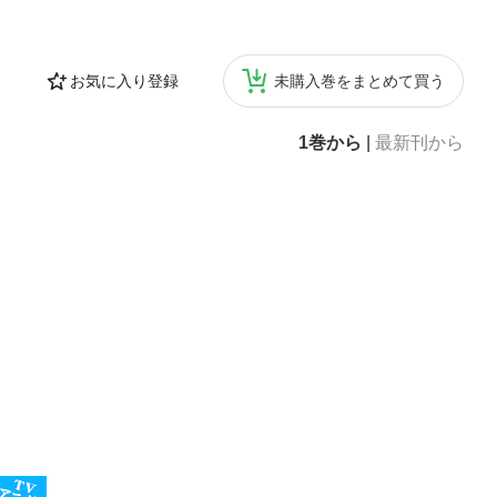
お気に入り登録
未購入巻をまとめて買う
1巻から
|
最新刊から