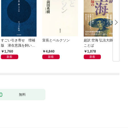
すごい引き寄せ 増補
宣長とベルクソン
超訳 空海 弘法大師の
版 潜在意識を飼い馴
ことば
らす方法
1,760
4,840
1,078
新着
新着
新着
無料