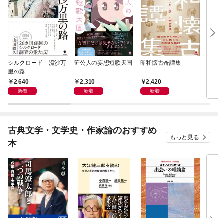
シルクロード 流沙万
笹公人の妄想短歌天国
昭和懐古奇譚集
流行
里の路
語
2,640
2,310
2,420
2,
新着
新着
新着
古典文学・文学史・作家論のおすすめ
もっと見る
本