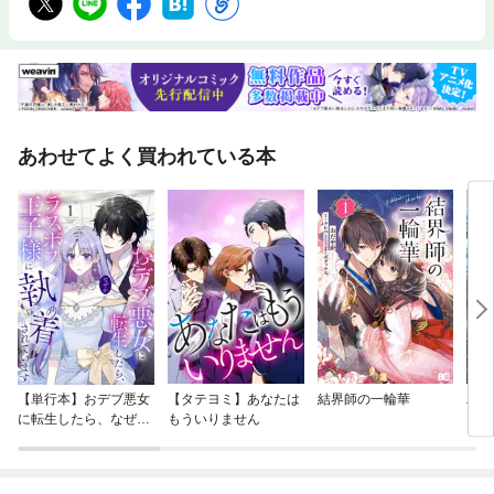
あわせてよく買われている本
【単行本】おデブ悪女
【タテヨミ】あなたは
結界師の一輪華
バッ
に転生したら、なぜか
もういりません
ロイ
ラスボス王子様に執着
今世
されています
りが
てく