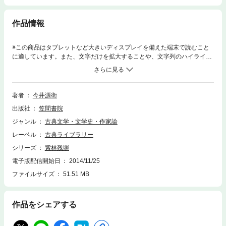
作品情報
※この商品はタブレットなど大きいディスプレイを備えた端末で読むこと
に適しています。また、文字だけを拡大することや、文字列のハイライ
ト、検索、辞書の参照、引用などの機能が使用できません。国文学研究の
現状から王朝文学・源氏物語にわたり広範囲に論述。
著者
今井源衛
出版社
笠間書院
ジャンル
古典文学・文学史・作家論
レーベル
古典ライブラリー
シリーズ
紫林残照
電子版配信開始日
2014/11/25
ファイルサイズ
51.51 MB
作品をシェアする