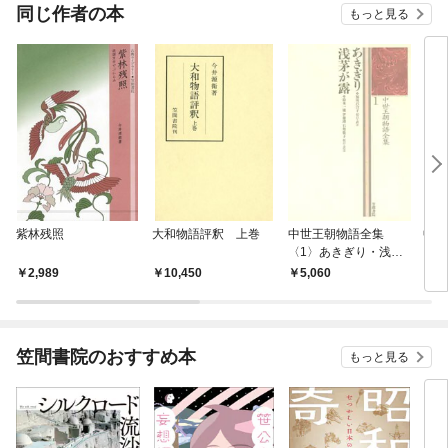
OMI
同じ作者の本
もっと見る
紫林残照
大和物語評釈 上巻
中世王朝物語全集
中世
〈1〉あきぎり・浅茅
〈1
が露
が露
2,989
10,450
5,060
5,
笠間書院のおすすめ本
もっと見る