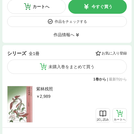
カートへ
今すぐ買う
作品をチェックする
作品情報へ
シリーズ
全1冊
お気に入り登録
未購入巻をまとめて買う
1巻から
|
最新刊から
紫林残照
2,989
試し読み
カートへ