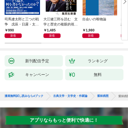
司馬遼太郎と三つの戦
大江健三郎を読む 文
出会いの唯物論
本当
争 戊辰・日露・太平
学と歴史の複眼的視点
話）
洋
から
990
1,485
1,980
1,
新着
新着
新着
新刊配信予定
ランキング
キャンペーン
無料
漫画無料試し読みならdブック
古典文学・文学史・作家論
紫林残照
紫林残
アプリならもっと便利で快適に！