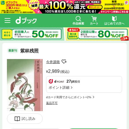
作品検索
カート
はじめての方へ
紫林残照
最新刊
今井源衛
2,989
(税込)
27
pt
獲得
ポイント詳細
dカード利用でさらにポイント+2%
返品不可
試し読み