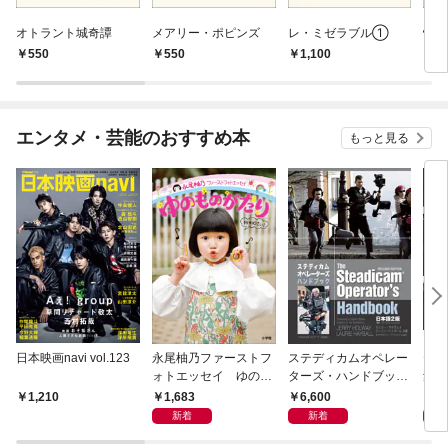
オトラント城奇譚
メアリー・ポピンズ
レ・ミゼラブル①
怪
550
550
1,100
7
エンタメ・芸能のおすすめ本
もっと見る
日本映画navi vol.123
永尾柚乃ファーストフ
ステディカムオペレー
テレ
ォトエッセイ ゆのも
ターズ・ハンドブック
集 
のがたり
日本語版 電子版 第２
ーズ
1,683
6,600
1
1,210
版
ウル
新着
新着
【電