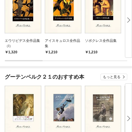
エウリピデス全作品集
アイスキュロス全作品
ソポクレス全作品集
オイ
（I）
集
1,320
1,210
1,210
8
グーテンベルク２１のおすすめ本
もっと見る