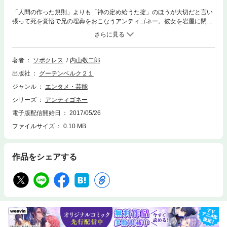
「人間の作った規則」よりも「神の定め給うた掟」のほうが大切だと言い
張って死を覚悟で兄の埋葬をおこなうアンティゴネー。彼女を岩屋に閉じ
こめた叔父でテーバイ王のクレオーンは取り返しのつかない悲劇を招く。
ソポクレス円熟期の傑作のひとつ。
著者
ソポクレス
内山敬二郎
出版社
グーテンベルク２１
ジャンル
エンタメ・芸能
シリーズ
アンティゴネー
電子版配信開始日
2017/05/26
ファイルサイズ
0.10 MB
作品をシェアする