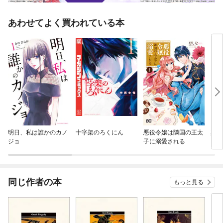
あわせてよく買われている本
明日、私は誰かのカノ
十字架のろくにん
悪役令嬢は隣国の王太
真綿
ジョ
子に溺愛される
同じ作者の本
もっと見る