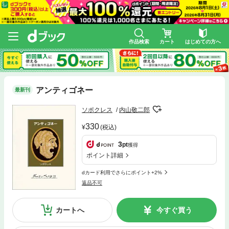
作品検索
カート
はじめての方へ
アンティゴネー
最新刊
ソポクレス
内山敬二郎
330
(税込)
3
pt
獲得
ポイント詳細
dカード利用でさらにポイント+2%
返品不可
カートへ
今すぐ買う