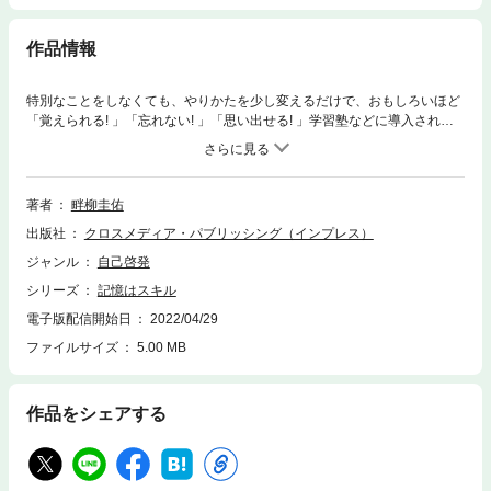
作品情報
特別なことをしなくても、やりかたを少し変えるだけで、おもしろいほど
「覚えられる! 」「忘れない! 」「思い出せる! 」学習塾などに導入される
記憶アプリ「Monoxer(モノグサ)」を開発した元Googleエンジニアが、効
率的に記憶を定着させる方法を教えます。「最近、人の名前が覚えられな
い」「昔は電話番号を何件も覚えていたのに、スマホに頼っていたら数字
を覚えられなくなった」「新しい用語が次々に登場するけれど、正直つい
著者
畔柳圭佑
ていけない…」本書は、そんな自分の記憶力に課題を感じているあなたに
出版社
クロスメディア・パブリッシング（インプレス）
向けた本です。昔から、さまざまな記憶法が提唱されてきました。もし記
憶することが得意になれば、人生のあらゆるシーンで役に立つにちがいな
ジャンル
自己啓発
い。そう思って、記憶術の本を手に取った人も少なくないでしょう。実
シリーズ
記憶はスキル
際、覚えることが得意になれば教養は広がるし、複雑なエンタメも楽しめ
るようになります。子どもなら学習の成果も出やすくなり、自己肯定感も
電子版配信開始日
2022/04/29
上がるでしょう。記憶には、「自分の世界」を変えるだけのインパクトが
ファイルサイズ
5.00 MB
あるのです。けれども、本で紹介される記憶術はどれもなんだか難しく感
じられて習得に挫折してしまった、という人も少なくないのではないでし
ょうか。本書では、記憶にまつわるさまざまな研究を紹介しながら、誰で
作品をシェアする
もラクに覚えられる方法を提案します。また、子どもや部下など他者の記
憶力を上げる方法についても紹介します。おとな自身の学び直しのためだ
けでなく、子どもの勉強をサポートするときにも、記憶についての知識が
役に立つのです。