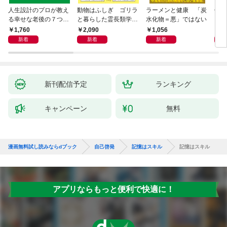
人生設計のプロが教え
動物はふしぎ ゴリラ
ラーメンと健康 「炭
仕事
る幸せな老後の７つの
と暮らした霊長類学者
水化物＝悪」ではない
メン
条件
と、アザラシと泳いだ
書
1,760
2,090
1,056
1,
獣医が語り合う
新着
新着
新着
新刊配信予定
ランキング
キャンペーン
無料
漫画無料試し読みならdブック
自己啓発
記憶はスキル
記憶はスキル
アプリならもっと便利で快適に！