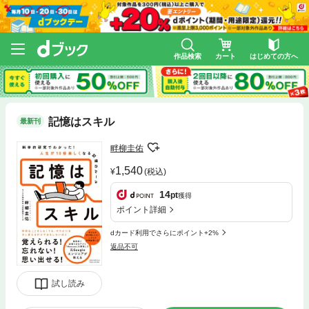
作品検索
カート
はじめての方へ
記憶はスキル
最新刊
畔柳圭佑
1,540
(税込)
14
pt
獲得
ポイント詳細
dカード利用でさらにポイント+2%
返品不可
試し読み