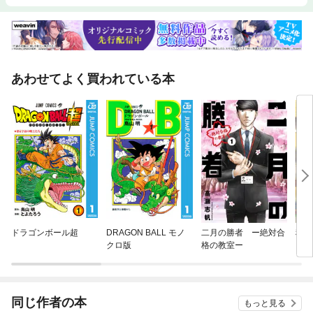
あわせてよく買われている本
ドラゴンボール超
DRAGON BALL モノ
二月の勝者 ー絶対合
税金
クロ版
格の教室ー
同じ作者の本
もっと見る