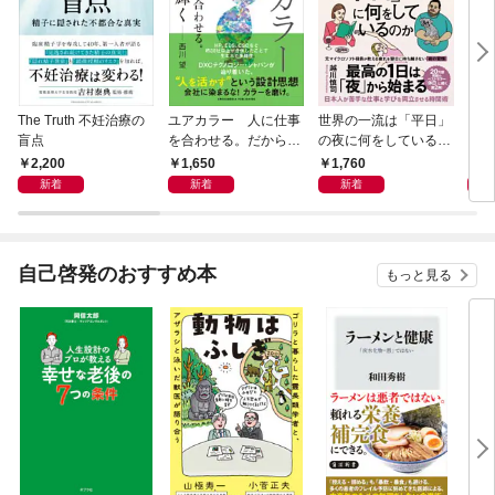
The Truth 不妊治療の
ユアカラー 人に仕事
世界の一流は「平日」
アー
盲点
を合わせる。だから輝
の夜に何をしているの
く
か
2,200
1,650
1,760
1,
新着
新着
新着
自己啓発のおすすめ本
もっと見る