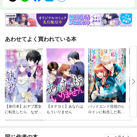
あわせてよく買われている本
【単行本】おデブ悪女
【タテヨミ】あなたは
バッドエンド目前のヒ
結界
に転生したら、なぜか
もういりません
ロインに転生した私、
ラスボス王子様に執着
今世では恋愛するつも
されています
りがチートな兄が離し
てくれません！？@C
OMIC