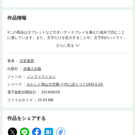
作品情報
※この商品はタブレットなど大きいディスプレイを備えた端末で読むこと
に適しています。また、文字だけを拡大することや、文字列のハイライ
ト、検索、辞書の参照、引用などの機能が使用できません。岡山の町がB-
29の空襲に曝され、2000人以上もの人が犠牲になった1945.6.29。岡山の
空襲を調べ続けてきた著者が、高校生に語った岡山空襲の「記憶」と「記
録」。あらためて戦争の怖さを伝えたい…。
著者
日笠俊男
出版社
吉備人出版
ジャンル
ノンフィクション
シリーズ
わたしと岡山大空襲-十代に語りつぐ1945.6.29-
電子版配信開始日
2014/06/28
ファイルサイズ
25.83 MB
作品をシェアする