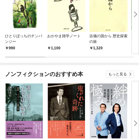
ひとりぼっちのチンパ
おかやま雑学ノート
吉備の国から 歴史探索
旭川
ンジー
の旅
990
1,100
1,320
1,
ノンフィクションのおすすめ本
もっと見る