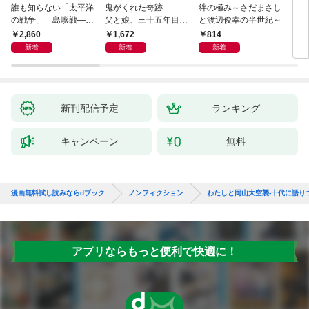
誰も知らない「太平洋
鬼がくれた奇跡 ──
絆の極み～さだまさし
悲劇
の戦争」 島嶼戦――
父と娘、三十五年目の
と渡辺俊幸の半世紀～
子 
マッカーサーとの激闘
赦し
読み
2,860
1,672
814
1,
の真実
新着
新着
新着
新刊配信予定
ランキング
キャンペーン
無料
漫画無料試し読みならdブック
ノンフィクション
わたしと岡山大空襲-十代に語りつぐ1
アプリならもっと便利で快適に！