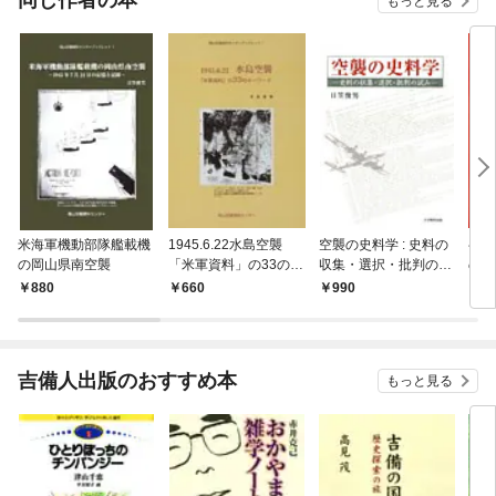
同じ作者の本
もっと見る
米海軍機動部隊艦載機
1945.6.22水島空襲
空襲の史料学 : 史料の
半田
の岡山県南空襲
「米軍資料」の33のキ
収集・選択・批判の試
の時
ーワード
み
880
660
990
6
吉備人出版のおすすめ本
もっと見る