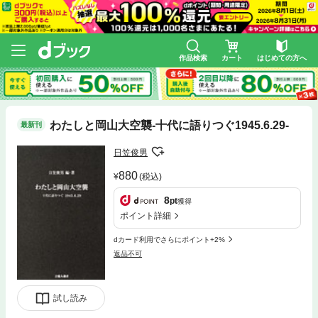
作品検索
カート
はじめての方へ
わたしと岡山大空襲-十代に語りつぐ1945.6.29-
最新刊
日笠俊男
880
(税込)
8
pt
獲得
ポイント詳細
dカード利用でさらにポイント+2%
返品不可
試し読み