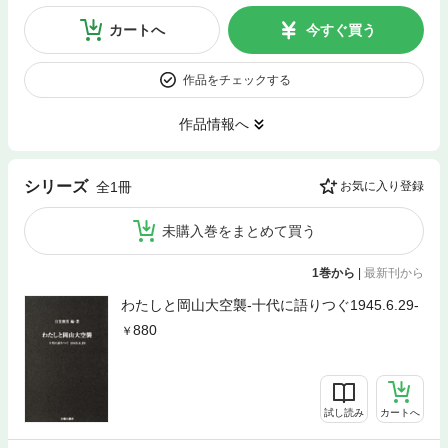
カートへ
今すぐ買う
作品をチェックする
作品情報へ
シリーズ
全1冊
お気に入り登録
未購入巻をまとめて買う
1巻から
|
最新刊から
わたしと岡山大空襲-十代に語りつぐ1945.6.29-
880
試し読み
カートへ