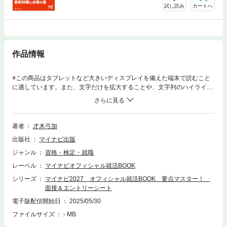
試し読み
カートへ
作品情報
※この商品はタブレットなど大きいディスプレイを備えた端末で読むこと
に適しています。また、文字だけを拡大することや、文字列のハイライ
ト、検索、辞書の参照、引用などの機能が使用できません。回答例が満
載！ 直前対策に必携の書就職情報サイト『マイナビ』で活躍中の就職アド
バイザー・才木弓加先生が、就職採用試験における面接＆エントリーシー
ト対策を伝授！採用試験で行なわれる面接試験の基本知識や質問に対する
著者
才木弓加
答え方、集団面接や個人面接での対応法など、それぞれの面接における対
出版社
マイナビ出版
策のポイントを分かりやすく解説。本番で役立つ回答例が多く掲載されて
いるので、面接試験の直前対策としても効果的です。第1章 面接の心得
ジャンル
資格・検定・就職
編第2章 面接の準備編第3章 面接の本番編第4章 学生自身に関する定
レーベル
マイナビオフィシャル就活BOOK
番質問編第5章 企業に関する定番質問編第6章 時事問題に関する定番質
問編第7章 意図が分かりづらい定番質問編大学などでの就職対策セミナ
シリーズ
マイナビ2027 オフィシャル就活BOOK 要点マスター！
ーの講師を務めるかたわら、自ら就職塾『才木塾』を主宰し、直接学生へ
面接＆エントリーシート
の指導にあたる。厳しい指導には定評があり、単なるノウハウではない、
電子版配信開始日
2025/05/30
本気のアドバイスが就活生を内定へと導く。就職情報誌などで執筆、監修
ファイルサイズ
- MB
も務める。※この商品は固定レイアウト型の電子書籍です。※この商品はタ
ブレットなど大きいディスプレイを備えた端末で読むことに適していま