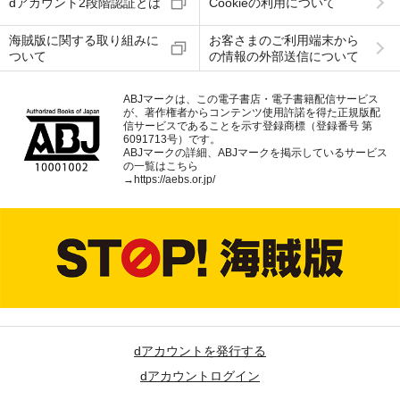
dアカウント2段階認証とは
Cookieの利用について
海賊版に関する取り組みに
お客さまのご利用端末から
ついて
の情報の外部送信について
ABJマークは、この電子書店・電子書籍配信サービス
が、著作権者からコンテンツ使用許諾を得た正規版配
信サービスであることを示す登録商標（登録番号 第
6091713号）です。
ABJマークの詳細、ABJマークを掲示しているサービス
の一覧はこちら
→
https://aebs.or.jp/
dアカウントを発行する
dアカウントログイン