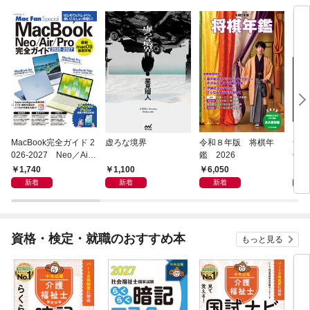
MacBook完全ガイド 2
虚ろな境界
令和８年版 将棋年
つく
026-2027 Neo／Air
鑑 2026
像生
／Pro対応
1,740
1,100
6,050
4,
新着
新着
新着
資格・検定・就職のおすすめ本
もっと見る