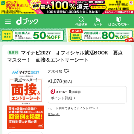
作品検索
カート
はじめての方へ
マイナビ2027 オフィシャル就活BOOK 要点
最新刊
マスター！ 面接＆エントリーシート
才木弓加
1,078
(税込)
9
pt
獲得
ポイント詳細
dカード利用でさらにポイント+2%
返品不可