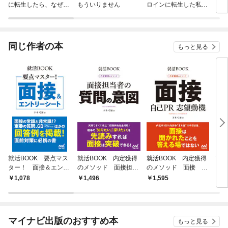
に転生したら、なぜか
もういりません
ロインに転生した私、
リ〜
ラスボス王子様に執着
今世では恋愛するつも
されています
りがチートな兄が離し
てくれません！？@C
OMIC
同じ作者の本
もっと見る
就活BOOK 要点マス
就活BOOK 内定獲得
就活BOOK 内定獲得
マイ
ター！ 面接＆エント
のメソッド 面接担当
のメソッド 面接 自
ィシ
リーシート
者の質問の意図
己PR 志望動機
要点
1,078
1,496
1,595
1,
＆エ
マイナビ出版のおすすめ本
もっと見る