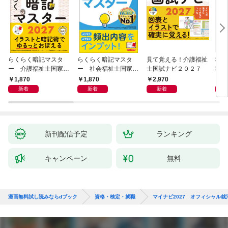
らくらく暗記マスタ
らくらく暗記マスタ
見て覚える！介護福祉
税理
ー 介護福祉士国家試
ー 社会福祉士国家試
士国試ナビ２０２７
税法
験２０２７
験２０２７
度版
1,870
1,870
2,970
4,
新着
新着
新着
新刊配信予定
ランキング
キャンペーン
無料
漫画無料試し読みならdブック
資格・検定・就職
マイナビ2027 オフィシャル