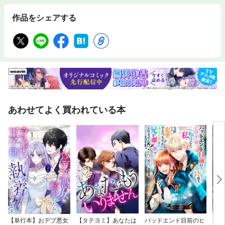
す。また、文字列のハイライトや検索、辞書の参照、引用などの機能が使
用できません。※お使いの端末で無料サンプルをお試しいただいた上での
作品をシェアする
ご購入をお願いいたします。※本書内容はカラーで制作されているため、
カラー表示可能な端末での閲覧を推奨いたします
あわせてよく買われている本
【単行本】おデブ悪女
【タテヨミ】あなたは
バッドエンド目前のヒ
【タ