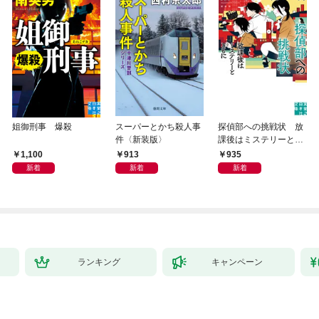
姐御刑事 爆殺
スーパーとかち殺人事
探偵部への挑戦状 放
件〈新装版〉
課後はミステリーとと
もに 新装版
1,100
913
935
新着
新着
新着
ランキング
キャンペーン