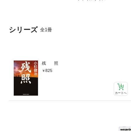
シリーズ
全1冊
残 照
825
カートへ