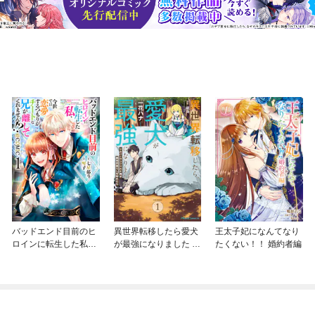
バッドエンド目前のヒ
異世界転移したら愛犬
王太子妃になんてなり
ロインに転生した私、
が最強になりました ～
たくない！！ 婚約者編
今世では恋愛するつも
シルバーフェンリルと
りがチートな兄が離し
俺が異世界暮らしを始
てくれません！？@C
めたら～ THE COMIC
OMIC