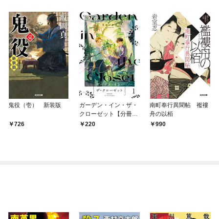
鬼役（壱） 新装版
ガーデン・イン・ザ・
南町奉行異聞帖 襤褸
クローゼット【分冊
舟の以栢
版】1
726
220
990