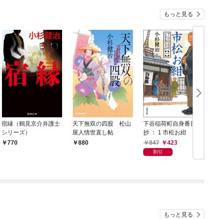
もっと見る
宿縁（鶴見京介弁護士
天下無双の四股 松山
下谷稲荷町自身番日月
シリーズ）
屋人情世直し帖
抄 ： 1 市松お紺
847
423
770
880
割引
もっと見る