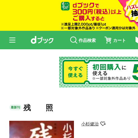
作品検索
カート
残 照
最新刊
小杉健治