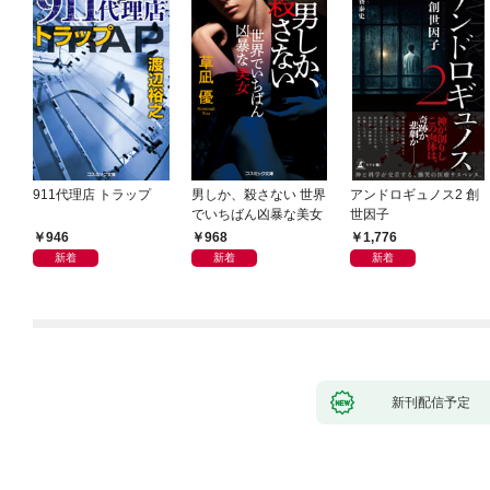
911代理店 トラップ
男しか、殺さない 世界
アンドロギュノス2 創
でいちばん凶暴な美女
世因子
946
968
1,776
新着
新着
新着
新刊配信予定