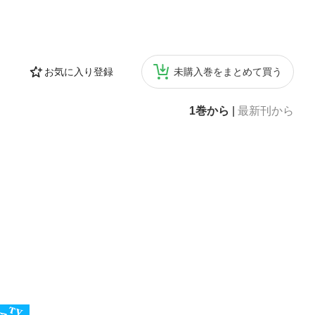
お気に入り登録
未購入巻をまとめて買う
1巻から
|
最新刊から