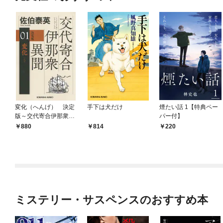
変化（へんげ） 決定
手下は犬だけ
煙たい話 1【特典ペー
版～交代寄合伊那衆異
パー付】
聞（1）～
880
814
220
ミステリー・サスペンスのおすすめ本