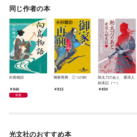
同じ作者の本
向島物語
御家再興 三つの剣
助太刀のあと 素浪人
始末記（一）
946
815
850
新着
光文社のおすすめ本