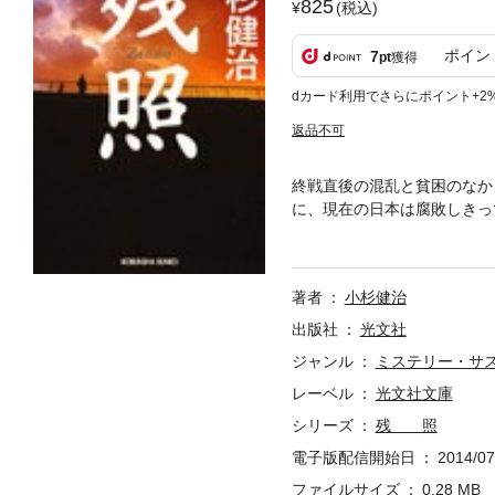
825
(税込)
ポイン
7
pt
獲得
dカード利用でさらにポイント+2
返品不可
終戦直後の混乱と貧困のなか
に、現在の日本は腐敗しきっ
るという彼の遺志を継ぎ、老
つ、ミステリーとしても存分
著者
小杉健治
出版社
光文社
ジャンル
ミステリー・サ
レーベル
光文社文庫
シリーズ
残 照
電子版配信開始日
2014/07
ファイルサイズ
0.28 MB