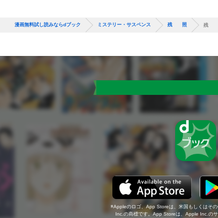
漫画無料試し読みならdブック
ミステリー・サスペンス
残 照
残 
Appleのロゴ、App Storeは、米国もしくはそ
Inc.の商標です。App Storeは、Apple In