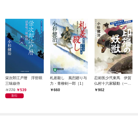
栄次郎江戸暦 浮世唄
札差殺し 風烈廻り与
忍術医少弐東馬 伊賀
三味線侍
力・青柳剣一郎［1］
仏村十六家騒動（一）
印旛の妖獣
770
539
660
902
割引