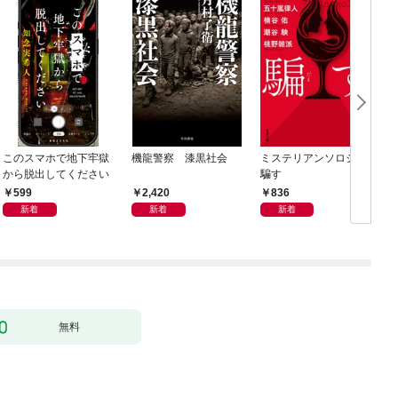
このスマホで地下牢獄
機龍警察 漆黒社会
ミステリアンソロジー
から脱出してください
騙す
599
2,420
836
新着
新着
新着
無料