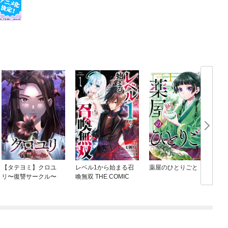
【タテヨミ】クロユ
レベル1から始まる召
薬屋のひとりごと
リ〜復讐サークル〜
喚無双 THE COMIC