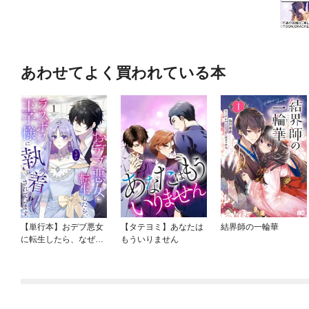
あわせてよく買われている本
【単行本】おデブ悪女
【タテヨミ】あなたは
結界師の一輪華
に転生したら、なぜか
もういりません
ラスボス王子様に執着
されています