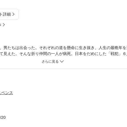
ト詳細
%
、男たちは出会った。それぞれの道を懸命に生き抜き、人生の最晩年を
て見えた。そんな折り仲間の一人が病死。日本をだめにした「戦犯」６
人たちは最後の闘いを開始するが……。様々な社会問題を俎上（そじょ
に楽しめる傑作！
スペンス
/20