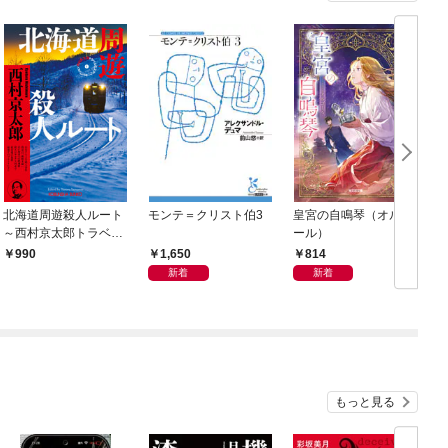
北海道周遊殺人ルート
モンテ＝クリスト伯3
皇宮の自鳴琴（オルゴ
～西村京太郎トラベル
ール）
ミステリー・セレクシ
1,650
814
990
ョン（1）～
新着
新着
もっと見る