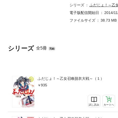
シリーズ
ふだじょ！～乙
電子版配信開始日
2014/11
ファイルサイズ
38.73 MB
シリーズ
全5冊
完結
ふだじょ！～乙女召喚脱衣大戦～（１）
935
試し読み
カートへ