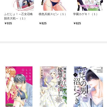
ふだじょ！～乙女召喚
桃色兵姫スピン（１）
学園カゲキ！（１）
脱衣大戦～（１）
935
825
825