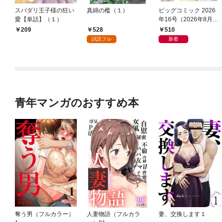
スパダリ王子様の狂い
真綿の檻（１）
ビッグコミック 2026
愛【単話】（１）
年16号（2026年8月7
日発売）
528
510
209
試読フル
新着
青年マンガのおすすめ本
奪う男（フルカラー）
人妻物語（フルカラ
妻、交換します１