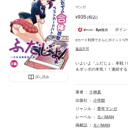
マンガ
935
(税込)
ポイン
8
pt
獲得
dカード利用でさらにポイント+2
返品不可
いよいよ「ふだじょ」本戦！
＆ポッポの本気！！連続する
巻！！
試し読み
著者
十神真
出版社
小学館
ジャンル
青年マンガ
レーベル
モバMAN
掲載誌
モバMAN