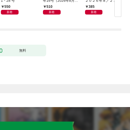
1・28 号
年16号（2026年8月7
２０２６年８／２１・
日発売）
２８合併号
550
510
385
新着
新着
新着
無料