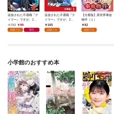
追放された不遇職『テ
追放された不遇職『テ
【分冊版】異世界事故
イマー』ですが、2つ
イマー』ですが、2つ
物件（１）
目の職業が万能職『配
目の職業が万能職『配
792
99
165
82
合術師』だったので俺
合術師』だったので俺
試読フル
割引
試読フル
試読フル
だけの最強パーティを
だけの最強パーティを
作ります（ノヴァコミ
作ります【分冊版】
ックス）１
（ノヴァコミックス）
１
小学館のおすすめ本