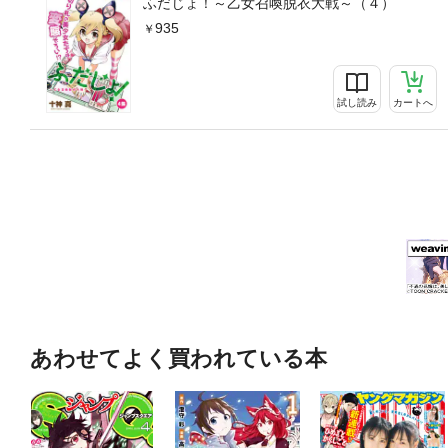
ふだじょ！～乙女召喚脱衣大戦～（４）
935
試し読み
カートへ
あわせてよく買われている本