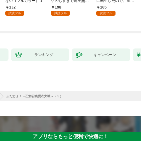
ない（フルカラー） 1
ゲのしすぎで現実無双
に転生したので、歯向
～１
かうヤツはすべてぶん
132
198
165
殴って生きる事にしま
試読フル
試読フル
試読フル
した。１
ランキング
キャンペーン
ふだじょ！～乙女召喚脱衣大戦～（５）
アプリならもっと便利で快適に！