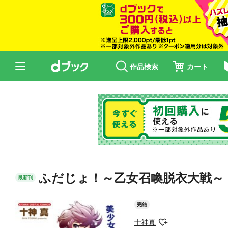
作品検索
カート
ふだじょ！～乙女召喚脱衣大戦～
最新刊
完結
十神真