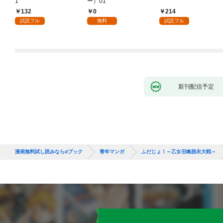
1
ー）01
132
0
214
試読フル
無料
試読フル
新刊配信予定
漫画無料試し読みならdブック
青年マンガ
ふだじょ！～乙女召喚脱衣大戦～