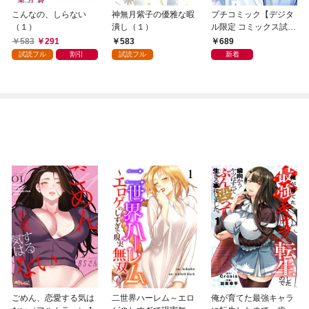
こんなの、しらない
神無月紫子の優雅な暇
プチコミック【デジタ
（１）
潰し（１）
ル限定 コミックス試し
読み特典付き】 2026
583
291
583
689
年9月号（2026年8月7
試読フル
割引
試読フル
新着
日発売）
ごめん、恋愛する気は
二世界ハーレム～エロ
俺が育てた最強キャラ