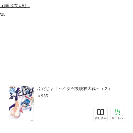
女召喚脱衣大戦～
/25
ふだじょ！～乙女召喚脱衣大戦～（２）
935
試し読み
カートへ