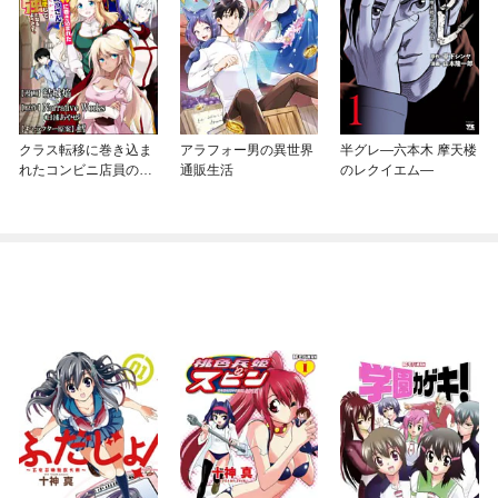
クラス転移に巻き込ま
アラフォー男の異世界
半グレ—六本木 摩天楼
れたコンビニ店員のお
通販生活
のレクイエム—
っさん、勇者には必要
なかった余り物スキル
を駆使して最強となる
ようです。 コミック版
（分冊版）