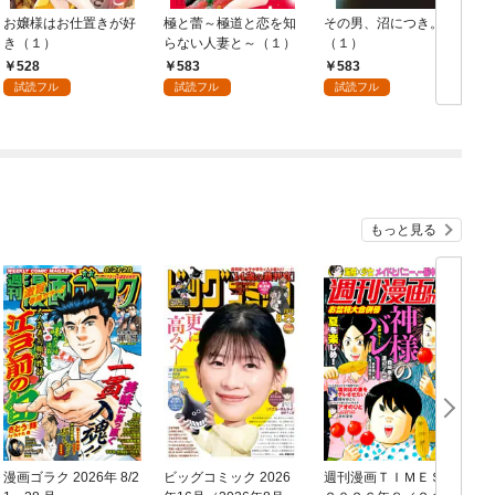
お嬢様はお仕置きが好
極と蕾～極道と恋を知
その男、沼につき。
き（１）
らない人妻と～（１）
（１）
528
583
583
試読フル
試読フル
試読フル
もっと見る
漫画ゴラク 2026年 8/2
ビッグコミック 2026
週刊漫画ＴＩＭＥＳ