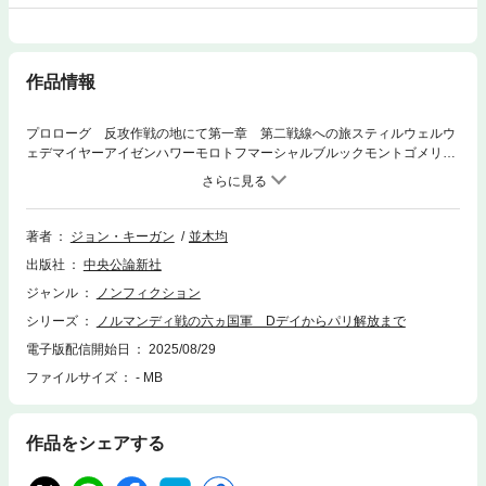
作品情報
プロローグ 反攻作戦の地にて第一章 第二戦線への旅スティルウェルウ
ェデマイヤーアイゼンハワーモロトフマーシャルブルックモントゴメリー
ロンメル第二章 全米の雄叫びを上げる鷲たち飛行降下集合戦闘一 サン
ト・メール ＝ エグリーズの第505パラシュート歩兵連隊第３大隊二
メルドレ川の第505パラシュート連隊第１大隊三 コーキニーの第507パ
ラシュート歩兵連隊第２大隊四 ドゥーヴ橋の第506パラシュート歩兵連
著者
ジョン・キーガン
並木均
隊第３大隊五 ＷＸＹＺ地点における第502パラシュート歩兵連隊第１大
出版社
中央公論新社
隊六 プップヴィルの第501パラシュート歩兵連隊第３大隊第三章 カナ
ダ：南岸へディエップ：恐るべき警鐘火力支援ドイツ軍守備隊射爆撃海岸
ジャンル
ノンフィクション
までの最終航程着岸内陸へ第四章 スコットランド回廊ドイツ装甲師団の
シリーズ
ノルマンディ戦の六ヵ国軍 Dデイからパリ解放まで
戦い戦場への進軍シェルブール陥落大嵐エプソム作戦勇敢なるスコットラ
ンド敵発見渡河第五章 イングランドのヨーマン敵中突破計画待機する機
電子版配信開始日
2025/08/29
甲部隊前線に移動砲爆撃回廊に突入フォン・ルック戦闘団反撃撃退第六
ファイルサイズ
- MB
章 栄光のドイツ陸軍突破パットン将軍の登場総統の意志リュティヒ作戦
第七章 「ポーランド軍の戦場」「わが人生で最悪の日」優柔不断な指令
「シコルスキ将軍の観光客」シャンボワでの接触「鎚矛」第八章 自由フ
作品をシェアする
ランス反乱休戦ドゥ・ゴールルクレールの師団解放エピローグ 「大西洋
の壁」から鉄のカーテンへ謝辞原注参考文献訳者あとがき索引部隊名索引