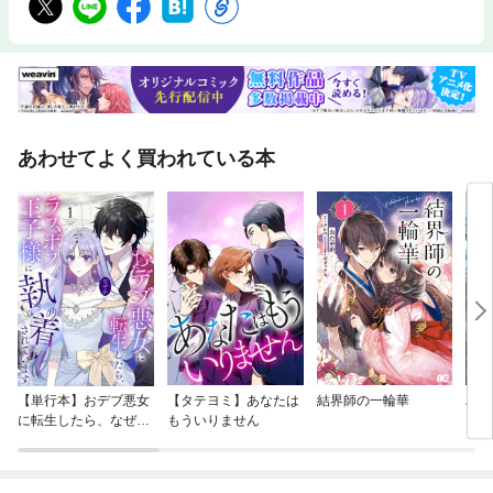
あわせてよく買われている本
【単行本】おデブ悪女
【タテヨミ】あなたは
結界師の一輪華
バッ
に転生したら、なぜか
もういりません
ロイ
ラスボス王子様に執着
今世
されています
りが
てく