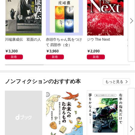
川端康成伝 双面の人
赤頭巾ちゃん気をつけ
ジウ The Next
極東
て 四部作（全）
島占
3,300
3,960
2,090
1,
新着
新着
新着
ノンフィクションのおすすめ本
もっと見る