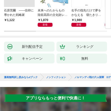
石原莞爾 ――信仰に
未来へのたからもの
右手の指先だけで夢を
〈身
導かれた戦略家
陸前高田の文化財レス
かなえる 寝たきり系
を超
キュー物語
男子ウッディの日々
1,870
1,980
1,
￥1,122
新着
新着
新刊配信予定
ランキング
キャンペーン
無料
漫画無料試し読みならdブック
ノンフィクション
ノルマンディ戦の六ヵ国軍 D
アプリならもっと便利で快適に！