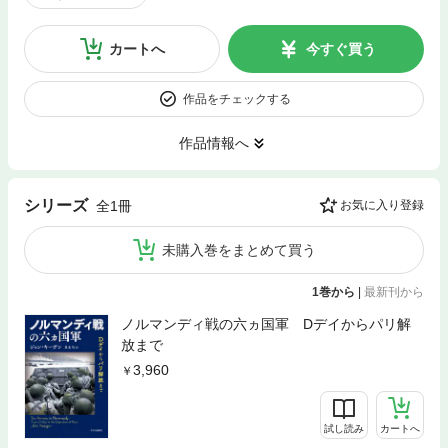
カートへ
今すぐ買う
作品をチェックする
作品情報へ
シリーズ
全1冊
お気に入り登録
未購入巻をまとめて買う
1巻から
|
最新刊から
ノルマンディ戦の六ヵ国軍 Dデイからパリ解
放まで
3,960
試し読み
カートへ