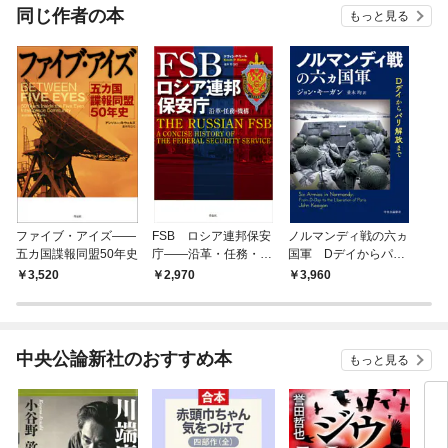
OMI
同じ作者の本
もっと見る
ファイブ・アイズ――
FSB ロシア連邦保安
ノルマンディ戦の六ヵ
五カ国諜報同盟50年史
庁――沿革・任務・機
国軍 Dデイからパリ
構
解放まで
3,520
2,970
3,960
中央公論新社のおすすめ本
もっと見る