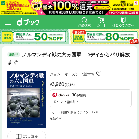
作品検索
カート
はじめての方へ
ノルマンディ戦の六ヵ国軍 Dデイからパリ解放
最新刊
まで
ジョン・キーガン
並木均
3,960
(税込)
36
pt
獲得
ポイント詳細
dカード利用でさらにポイント+2%
返品不可
試し読み