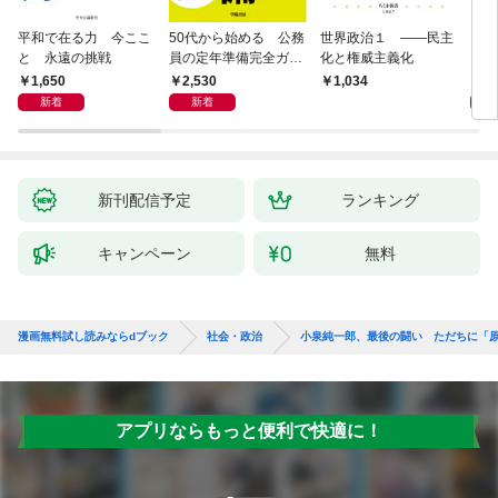
平和で在る力 今ここ
50代から始める 公務
世界政治１ ――民主
「力
と 永遠の挑戦
員の定年準備完全ガイ
化と権威主義化
く 
ド
1,650
2,530
1,
1,034
新着
新着
新刊配信予定
ランキング
キャンペーン
無料
漫画無料試し読みならdブック
社会・政治
小泉純一郎、最後の闘い ただちに「
アプリならもっと便利で快適に！