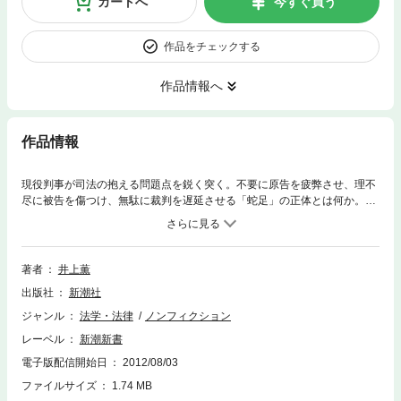
カートへ
今すぐ買う
作品をチェックする
作品情報へ
作品情報
現役判事が司法の抱える問題点を鋭く突く。不要に原告を疲弊させ、理不
尽に被告を傷つけ、無駄に裁判を遅延させる「蛇足」の正体とは何か。戦
後補償訴訟、中国人の強制連行、ロッキード事件、ロス疑惑、「悪魔ちゃ
ん」事件など、現実の裁判を例にあげて蛇足の弊害を明らかにする。まっ
たく新しい視点から裁判を論じた画期的な提言。裁判を見る目が一変する
こと間違いなし。
著者
井上薫
出版社
新潮社
ジャンル
法学・法律
ノンフィクション
レーベル
新潮新書
電子版配信開始日
2012/08/03
ファイルサイズ
1.74 MB