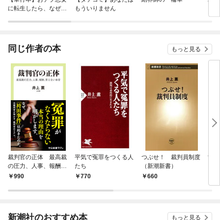
に転生したら、なぜか
もういりません
ロイ
ラスボス王子様に執着
今世
されています
りが
てく
OMI
同じ作者の本
もっと見る
裁判官の正体 最高裁
平気で冤罪をつくる人
つぶせ！ 裁判員制度
司法
の圧力、人事、報酬、
たち
（新潮新書）
（新
言えない本音
990
770
660
6
新潮社のおすすめ本
もっと見る