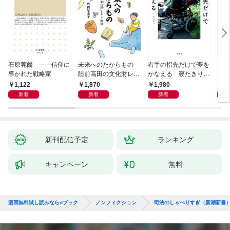
石原莞爾 ――信仰に
未来へのたからもの
右手の指先だけで夢を
〈身
導かれた戦略家
陸前高田の文化財レス
かなえる 寝たきり系
を超
キュー物語
男子ウッディの日々
1,122
1,870
1,980
1,
新着
新着
新着
新刊配信予定
ランキング
キャンペーン
無料
漫画無料試し読みならdブック
ノンフィクション
司法のしゃべりすぎ（新潮新書