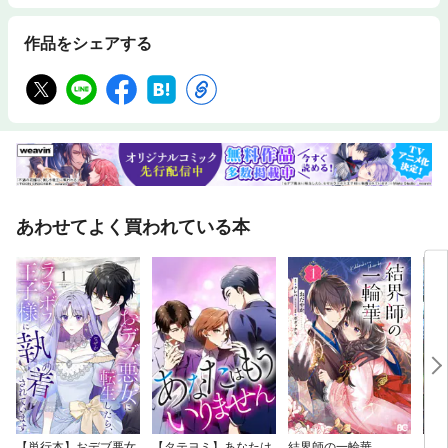
作品をシェアする
あわせてよく買われている本
【単行本】おデブ悪女
【タテヨミ】あなたは
結界師の一輪華
バッ