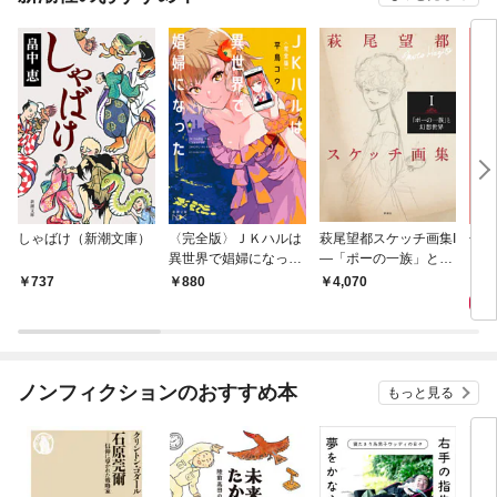
しゃばけ（新潮文庫）
〈完全版〉ＪＫハルは
萩尾望都スケッチ画集I
色ざ
異世界で娼婦になった
—「ポーの一族」と幻
（新潮文庫nex）
想世界—
6
737
880
4,070
ノンフィクションのおすすめ本
もっと見る