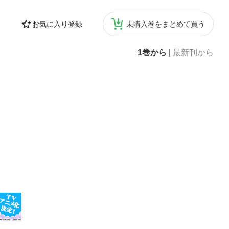
お気に入り登録
未購入巻をまとめて買う
1巻から
|
最新刊から