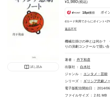
1,980
(税込)
ポイ
18
pt
獲得
dカード利用でさらにポイント+2
返品不可
機械仕掛けの神とは何か？ 
りの演劇コンクールで競い合
著者
丹下和彦
出版社
白水社
試し読み
ジャンル
エンタメ・芸能
シリーズ
ギリシア悲劇ノ
電子版配信開始日
2014/06
ファイルサイズ
2.81 MB