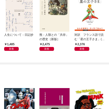
人生について：日記抄
熊：人類との「共存」
対訳 フランス語で読
の歴史［新版］
む「星の王子さま」(音
声DL付)
1,485
2,475
2,376
新着
新着
新着