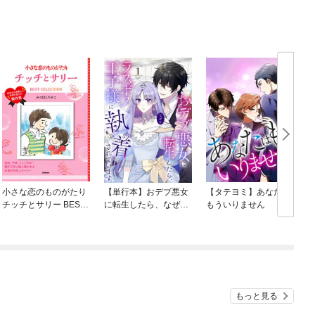
小さな恋のものがたり
【単行本】おデブ悪女
【タテヨミ】あなたは
チッチとサリー BEST
に転生したら、なぜか
もういりません
SELECTION
ラスボス王子様に執着
されています
O
もっと見る