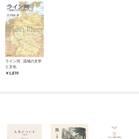
ライン河 : 流域の文学
と文化
1,870