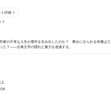
ント詳細
%
作家の不幸な人生が傑作を生み出したのか？ 舞台に出られる俳優は三
った？――古典文学の隠れた魅力を逍遙する。
ート
/28