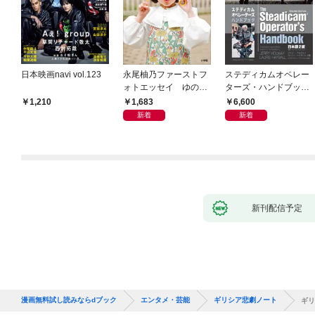
日本映画navi vol.123
永尾柚乃ファーストフ
ステディカムオペレー
ォトエッセイ ゆのも
ターズ・ハンドブック
のがたり
日本語版 電子版 第２
1,683
6,600
1,210
版
新着
新着
新刊配信予定
漫画無料試し読みならdブック
エンタメ・芸能
ギリシア悲劇ノート
ギリ