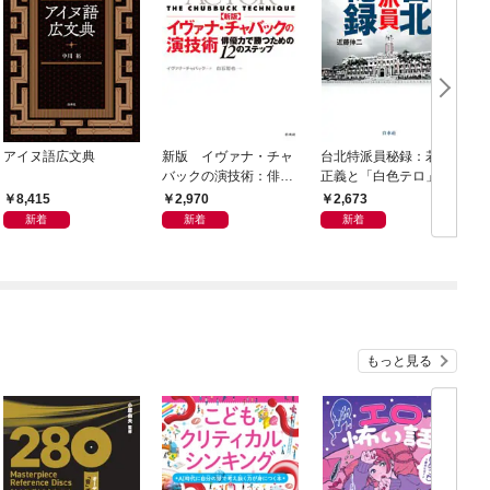
アイヌ語広文典
新版 イヴァナ・チャ
台北特派員秘録：若菜
バックの演技術：俳優
正義と「白色テロ」の
力で勝つための12のス
時代
8,415
2,970
2,673
テップ
新着
新着
新着
もっと見る