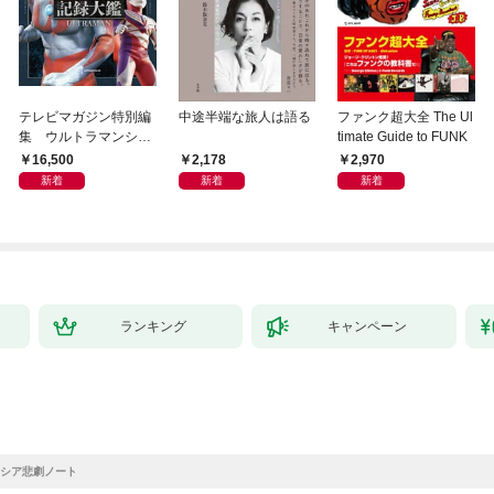
テレビマガジン特別編
中途半端な旅人は語る
ファンク超大全 The Ul
集 ウルトラマンシリ
timate Guide to FUNK
ーズ６０周年記念 全
16,500
2,178
2,970
ウルトラマン記録大鑑
新着
新着
新着
【電子特典つき】
ランキング
キャンペーン
シア悲劇ノート