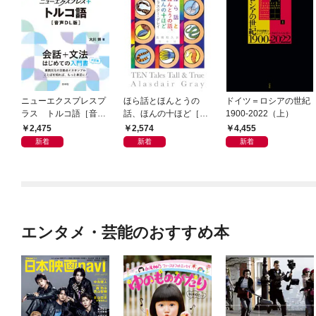
ニューエクスプレスプ
ほら話とほんとうの
ドイツ＝ロシアの世紀
ラス トルコ語［音声
話、ほんの十ほど［新
1900-2022（上）
DL版］
装版］
2,475
2,574
4,455
新着
新着
新着
エンタメ・芸能のおすすめ本