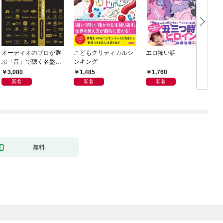
オーディオのプロが選
こどもクリティカルシ
エロ怖い話
ぶ「音」で聴く名盤28
ンキング
0——音質探究ディス
3,080
1,485
1,760
クガイド
新着
新着
新着
無料